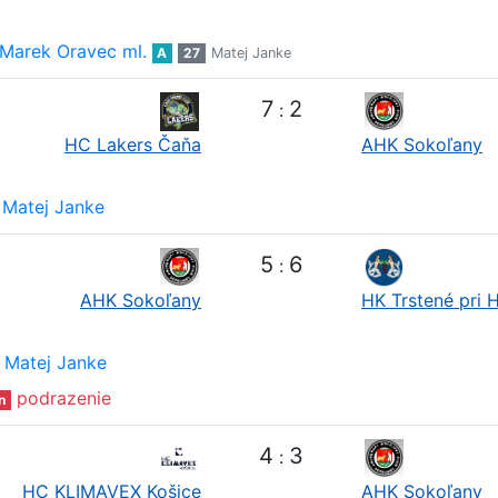
Marek Oravec ml.
A
27
Matej Janke
7
2
:
HC Lakers Čaňa
AHK Sokoľany
Matej Janke
5
6
:
AHK Sokoľany
HK Trstené pri 
Matej Janke
podrazenie
n
4
3
:
HC KLIMAVEX Košice
AHK Sokoľany