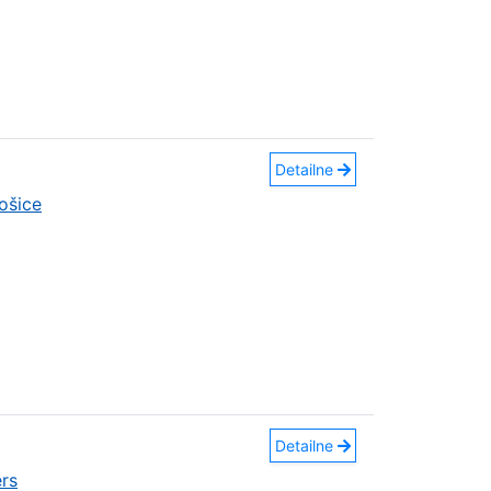
Detailne
ošice
Detailne
rs