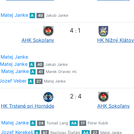
Matej Janke
A
40
Jakub Janke
4
1
:
AHK Sokoľany
HK Nižný Klátov
Matej Janke
Matej Janke
A
40
Jakub Janke
Matej Janke
A
41
Marek Oravec ml.
Jozef Veber
A
27
Matej Janke
2
4
:
HK Trstené pri Hornáde
AHK Sokoľany
Matej Janke
A
24
Tomaš Lang
AA
17
Peter Kubík
Jozef Kerekeš
A
97
Rastislav Štefáni
AA
27
Matej Janke