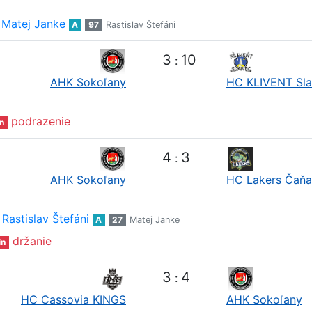
Matej Janke
A
97
Rastislav Štefáni
3
10
:
AHK Sokoľany
HC KLIVENT Sl
podrazenie
n
4
3
:
AHK Sokoľany
HC Lakers Čaňa
Rastislav Štefáni
A
27
Matej Janke
držanie
in
3
4
:
HC Cassovia KINGS
AHK Sokoľany