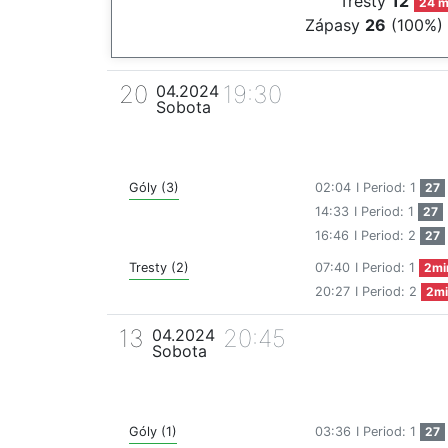
Tresty
12
24 m
Zápasy
26
(100%)
20
19:30
04.2024
Sobota
Góly (3)
02:04
I Period: 1
27
14:33
I Period: 1
27
16:46
I Period: 2
27
Tresty (2)
07:40
I Period: 1
2mi
20:27
I Period: 2
2mi
13
20:45
04.2024
Sobota
Góly (1)
03:36
I Period: 1
27