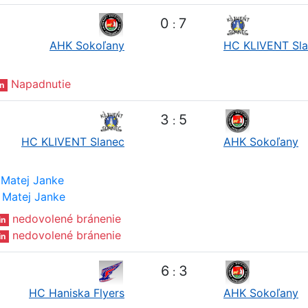
0
7
:
AHK Sokoľany
HC KLIVENT Sl
Napadnutie
n
3
5
:
HC KLIVENT Slanec
AHK Sokoľany
Matej Janke
Matej Janke
nedovolené bránenie
in
nedovolené bránenie
in
6
3
:
HC Haniska Flyers
AHK Sokoľany