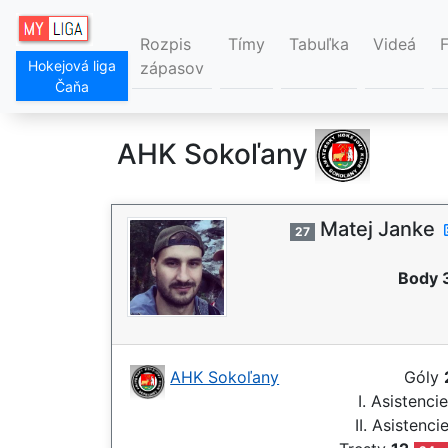
Rozpis
Tímy
Tabuľka
Videá
Hokejová liga
zápasov
Čaňa
AHK Sokoľany
Matej Janke
27
Body 
AHK Sokoľany
Góly
I. Asistenci
II. Asistenci