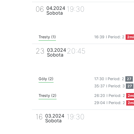
06
19:30
04.2024
Sobota
Tresty (1)
16:39
I Period: 2
2mi
23
20:45
03.2024
Sobota
Góly (2)
17:30
I Period: 2
27
35:37
I Period: 3
27
Tresty (2)
26:20
I Period: 2
2m
29:04
I Period: 2
2m
16
19:30
03.2024
Sobota