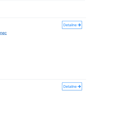
Detailne
anec
Detailne