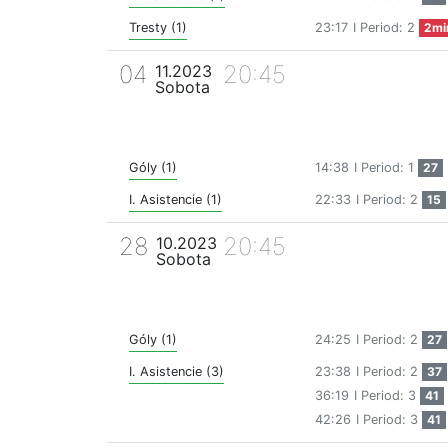
Tresty (1)
23:17
I Period: 2
2mi
04
20:45
11.2023
Sobota
Góly (1)
14:38
I Period: 1
27
I. Asistencie (1)
22:33
I Period: 2
15
28
20:45
10.2023
Sobota
Góly (1)
24:25
I Period: 2
27
I. Asistencie (3)
23:38
I Period: 2
37
36:19
I Period: 3
41
42:26
I Period: 3
41