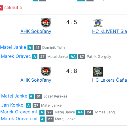
seknutie
n
4
5
:
AHK Sokoľany
HC KLIVENT Sl
Matej Janke
A
41
Dominik Toth
Marek Oravec
A
27
Matej Janke
AA
87
Patrik Gergely
4
8
:
AHK Sokoľany
HC Lakers Čaňa
Matej Janke
A
61
Jozef Kerekeš
Jan Konkol
A
27
Matej Janke
Marek Oravec ml.
A
27
Matej Janke
AA
24
Tomaš Lang
Marek Oravec ml.
A
27
Matej Janke