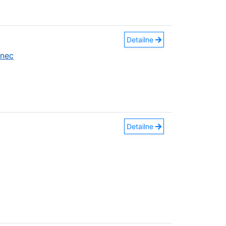
Detailne
anec
Detailne