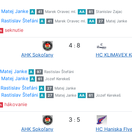
Matej Janke
A
41
Marek Oravec ml.
AA
81
Stanislav Zajac
Rastislav Štefáni
A
41
Marek Oravec ml.
AA
27
Matej Janke
seknutie
n
4
8
:
AHK Sokoľany
HC KLIMAVEX K
Matej Janke
A
97
Rastislav Štefáni
Matej Janke
A
61
Jozef Kerekeš
Rastislav Štefáni
A
27
Matej Janke
Rastislav Štefáni
A
27
Matej Janke
AA
61
Jozef Kerekeš
hákovanie
n
3
5
:
AHK Sokoľany
HC Haniska Flye