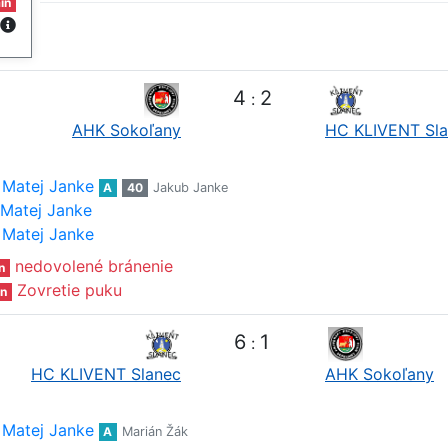
in
4
2
:
AHK Sokoľany
HC KLIVENT Sl
Matej Janke
A
40
Jakub Janke
Matej Janke
Matej Janke
nedovolené bránenie
n
Zovretie puku
n
6
1
:
HC KLIVENT Slanec
AHK Sokoľany
Matej Janke
A
Marián Žák