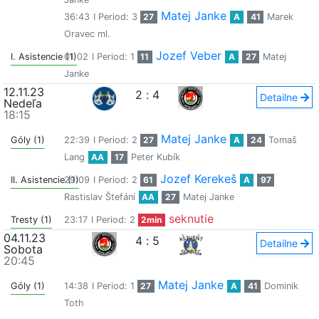
Matej Janke
36:43
I Period: 3
27
A
41
Marek
Oravec ml.
Jozef Veber
I. Asistencie (1)
01:02
I Period: 1
11
A
27
Matej
Janke
12.11.23
2
:
4
Detailne
Nedeľa
18:15
Matej Janke
Góly (1)
22:39
I Period: 2
27
A
24
Tomaš
Lang
AA
17
Peter Kubík
Jozef Kerekeš
II. Asistencie (1)
29:09
I Period: 2
61
A
97
Rastislav Štefáni
AA
27
Matej Janke
seknutie
Tresty (1)
23:17
I Period: 2
2min
04.11.23
4
:
5
Detailne
Sobota
20:45
Matej Janke
Góly (1)
14:38
I Period: 1
27
A
41
Dominik
Toth