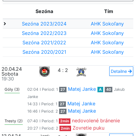
Sezóna
Tím
Sezóna 2023/2024
AHK Sokoľany
Sezóna 2022/2023
AHK Sokoľany
Sezóna 2021/2022
AHK Sokoľany
Sezóna 2020/2021
AHK Sokoľany
20.04.24
4
:
2
Detailne
Sobota
19:30
Matej Janke
Góly (3)
02:04
I Period: 1
27
A
40
Jakub
Janke
Matej Janke
14:33
I Period: 1
27
Matej Janke
16:46
I Period: 2
27
nedovolené bránenie
Tresty (2)
07:40
I Period: 1
2min
Zovretie puku
20:27
I Period: 2
2min