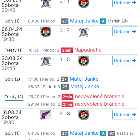
13.04.24
6
:
1
Detailne
Sobota
20:45
Matej Janke
Góly (1)
03:36
I Period: 1
27
A
Marián Žák
06.04.24
0
:
7
Detailne
Sobota
19:30
Napadnutie
Tresty (1)
16:39
I Period: 2
2min
23.03.24
3
:
5
Detailne
Sobota
20:45
Matej Janke
Góly (2)
17:30
I Period: 2
27
Matej Janke
35:37
I Period: 3
27
nedovolené bránenie
Tresty (2)
26:20
I Period: 2
2min
nedovolené bránenie
29:04
I Period: 2
2min
16.03.24
6
:
3
Detailne
Sobota
19:30
Matej Janke
Góly (1)
04:56
I Period: 1
27
A
97
Rastislav