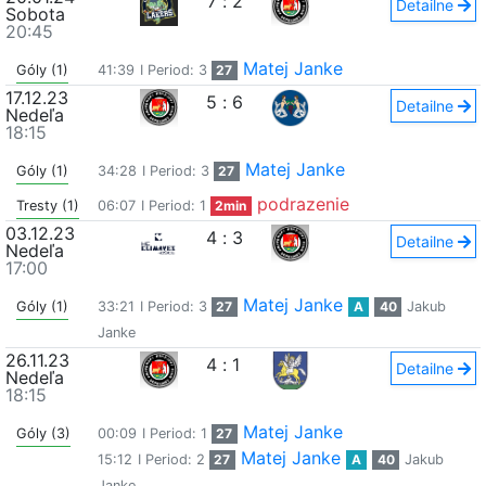
7
:
2
Detailne
Sobota
20:45
Matej Janke
Góly (1)
41:39
I Period: 3
27
17.12.23
5
:
6
Detailne
Nedeľa
18:15
Matej Janke
Góly (1)
34:28
I Period: 3
27
podrazenie
Tresty (1)
06:07
I Period: 1
2min
03.12.23
4
:
3
Detailne
Nedeľa
17:00
Matej Janke
Góly (1)
33:21
I Period: 3
27
A
40
Jakub
Janke
26.11.23
4
:
1
Detailne
Nedeľa
18:15
Matej Janke
Góly (3)
00:09
I Period: 1
27
Matej Janke
15:12
I Period: 2
27
A
40
Jakub
Janke