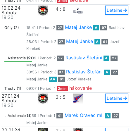
seknutie
Tresty (1)
04:44
I Period: 1
2min
10.02.24
4
:
8
Detailne
Sobota
19:30
Matej Janke
Góly (2)
15:41
I Period: 2
27
A
97
Rastislav
Štefáni
Matej Janke
28:03
I Period: 2
27
A
61
Jozef
Kerekeš
Rastislav Štefáni
I. Asistencie (2)
19:09
I Period: 2
97
A
27
Matej Janke
Rastislav Štefáni
30:56
I Period: 3
97
A
27
Matej Janke
AA
61
Jozef Kerekeš
hákovanie
Tresty (1)
09:07
I Period: 1
2min
27.01.24
3
:
5
Detailne
Sobota
19:30
Marek Oravec ml.
I. Asistencie (1)
14:59
I Period: 1
41
A
27
Matej Janke
20.01.24