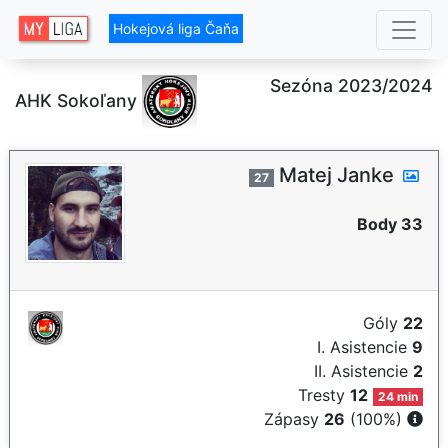
Hokejová liga Čaňa
Sezóna 2023/2024
AHK Sokoľany
Matej Janke
27
Body 33
Góly
22
I. Asistencie
9
II. Asistencie
2
Tresty
12
24 min
Zápasy
26
(100%)