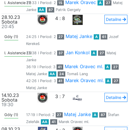
Marek Oravec
I. Asistencie (1)
22:33
I Period: 2
15
A
27
Matej
Janke
AA
87
Patrik Gergely
28.10.23
4
:
8
Detailne
Sobota
20:45
Matej Janke
Góly (1)
24:25
I Period: 2
27
A
61
Jozef
Kerekeš
Jan Konkol
I. Asistencie (3)
23:38
I Period: 2
37
A
27
Matej
Janke
Marek Oravec ml.
36:19
I Period: 3
41
A
27
Matej Janke
AA
24
Tomaš Lang
Marek Oravec ml.
42:26
I Period: 3
41
A
27
Matej Janke
14.10.23
3
:
7
Detailne
Sobota
19:30
Matej Janke
Góly (1)
17:19
I Period: 2
27
A
87
Štefan
Zeleňák
AA
41
Marek Oravec ml.
08.10.23