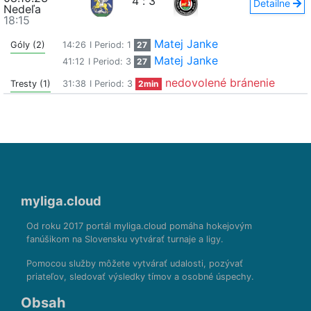
4
:
3
Detailne
Nedeľa
18:15
Matej Janke
Góly (2)
14:26
I Period: 1
27
Matej Janke
41:12
I Period: 3
27
nedovolené bránenie
Tresty (1)
31:38
I Period: 3
2min
myliga.cloud
Od roku 2017 portál myliga.cloud pomáha hokejovým
fanúšikom na Slovensku vytvárať turnaje a ligy.
Pomocou služby môžete vytvárať udalosti, pozývať
priateľov, sledovať výsledky tímov a osobné úspechy.
Obsah