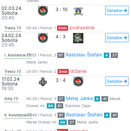
Štefáni
02.03.24
3
:
10
Detailne
Sobota
20:45
podrazenie
Tresty (1)
00:44
I Period: 1
2min
24.02.24
4
:
3
Detailne
Sobota
20:45
Rastislav Štefáni
I. Asistencie (1)
37:05
I Period: 3
97
A
27
Matej Janke
držanie
Tresty (1)
24:00
I Period: 2
2min
17.02.24
3
:
4
Detailne
Sobota
19:30
Matej Janke
Góly (1)
40:29
I Period: 3
27
A
41
Marek
Oravec ml.
AA
81
Stanislav Zajac
Rastislav Štefáni
II. Asistencie (1)
33:48
I Period: 3
97
A
41
Marek Oravec ml.
AA
27
Matej Janke