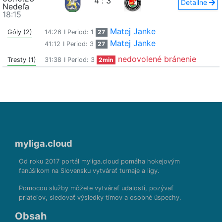
4
:
3
Detailne
Nedeľa
18:15
Matej Janke
Góly (2)
14:26
I Period: 1
27
Matej Janke
41:12
I Period: 3
27
nedovolené bránenie
Tresty (1)
31:38
I Period: 3
2min
myliga.cloud
Od roku 2017 portál myliga.cloud pomáha hokejovým
fanúšikom na Slovensku vytvárať turnaje a ligy.
Pomocou služby môžete vytvárať udalosti, pozývať
priateľov, sledovať výsledky tímov a osobné úspechy.
Obsah