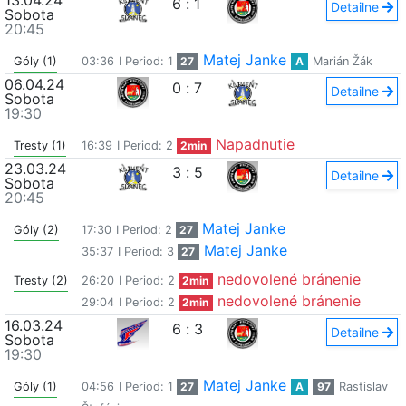
13.04.24
6
:
1
Detailne
Sobota
20:45
Matej Janke
Góly (1)
03:36
I Period: 1
27
A
Marián Žák
06.04.24
0
:
7
Detailne
Sobota
19:30
Napadnutie
Tresty (1)
16:39
I Period: 2
2min
23.03.24
3
:
5
Detailne
Sobota
20:45
Matej Janke
Góly (2)
17:30
I Period: 2
27
Matej Janke
35:37
I Period: 3
27
nedovolené bránenie
Tresty (2)
26:20
I Period: 2
2min
nedovolené bránenie
29:04
I Period: 2
2min
16.03.24
6
:
3
Detailne
Sobota
19:30
Matej Janke
Góly (1)
04:56
I Period: 1
27
A
97
Rastislav