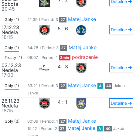
7
:
2
Detailne
Sobota
20:45
Matej Janke
Góly (1)
41:39
I Period: 3
27
17.12.23
5
:
6
Detailne
Nedeľa
18:15
Matej Janke
Góly (1)
34:28
I Period: 3
27
podrazenie
Tresty (1)
06:07
I Period: 1
2min
03.12.23
4
:
3
Detailne
Nedeľa
17:00
Matej Janke
Góly (1)
33:21
I Period: 3
27
A
40
Jakub
Janke
26.11.23
4
:
1
Detailne
Nedeľa
18:15
Matej Janke
Góly (3)
00:09
I Period: 1
27
Matej Janke
15:12
I Period: 2
27
A
40
Jakub
Janke