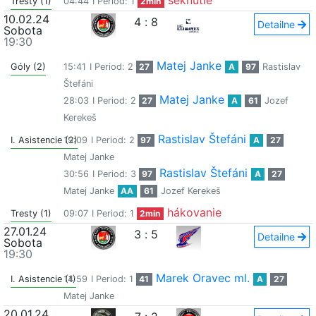
seknutie
Tresty (1)
04:44
I Period: 1
2min
10.02.24
4
:
8
Detailne
Sobota
19:30
Matej Janke
Góly (2)
15:41
I Period: 2
27
A
97
Rastislav
Štefáni
Matej Janke
28:03
I Period: 2
27
A
61
Jozef
Kerekeš
Rastislav Štefáni
I. Asistencie (2)
19:09
I Period: 2
97
A
27
Matej Janke
Rastislav Štefáni
30:56
I Period: 3
97
A
27
Matej Janke
AA
61
Jozef Kerekeš
hákovanie
Tresty (1)
09:07
I Period: 1
2min
27.01.24
3
:
5
Detailne
Sobota
19:30
Marek Oravec ml.
I. Asistencie (1)
14:59
I Period: 1
41
A
27
Matej Janke
20.01.24