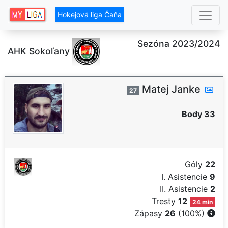
Hokejová liga Čaňa
Sezóna 2023/2024
AHK Sokoľany
Matej Janke
27
Body 33
Góly
22
I. Asistencie
9
II. Asistencie
2
Tresty
12
24 min
Zápasy
26
(100%)