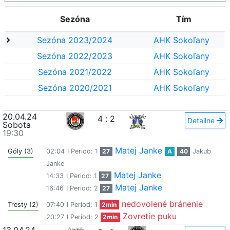
Sezóna
Tím
Sezóna 2023/2024
AHK Sokoľany
Sezóna 2022/2023
AHK Sokoľany
Sezóna 2021/2022
AHK Sokoľany
Sezóna 2020/2021
AHK Sokoľany
20.04.24
4
:
2
Detailne
Sobota
19:30
Matej Janke
Góly (3)
02:04
I Period: 1
27
A
40
Jakub
Janke
Matej Janke
14:33
I Period: 1
27
Matej Janke
16:46
I Period: 2
27
nedovolené bránenie
Tresty (2)
07:40
I Period: 1
2min
Zovretie puku
20:27
I Period: 2
2min