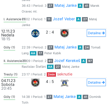
Matej Janke
36:43
I Period: 3
27
A
41
Marek
Oravec ml.
Jozef Veber
I. Asistencie (1)
01:02
I Period: 1
11
A
27
Matej
Janke
12.11.23
2
:
4
Detailne
Nedeľa
18:15
Matej Janke
Góly (1)
22:39
I Period: 2
27
A
24
Tomaš
Lang
AA
17
Peter Kubík
Jozef Kerekeš
II. Asistencie (1)
29:09
I Period: 2
61
A
97
Rastislav Štefáni
AA
27
Matej Janke
seknutie
Tresty (1)
23:17
I Period: 2
2min
04.11.23
4
:
5
Detailne
Sobota
20:45
Matej Janke
Góly (1)
14:38
I Period: 1
27
A
41
Dominik
Toth