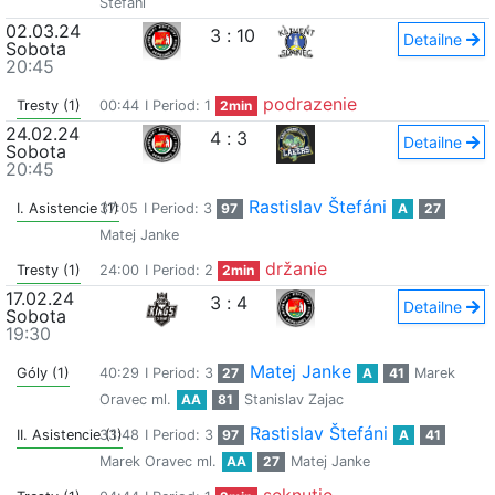
Štefáni
02.03.24
3
:
10
Detailne
Sobota
20:45
podrazenie
Tresty (1)
00:44
I Period: 1
2min
24.02.24
4
:
3
Detailne
Sobota
20:45
Rastislav Štefáni
I. Asistencie (1)
37:05
I Period: 3
97
A
27
Matej Janke
držanie
Tresty (1)
24:00
I Period: 2
2min
17.02.24
3
:
4
Detailne
Sobota
19:30
Matej Janke
Góly (1)
40:29
I Period: 3
27
A
41
Marek
Oravec ml.
AA
81
Stanislav Zajac
Rastislav Štefáni
II. Asistencie (1)
33:48
I Period: 3
97
A
41
Marek Oravec ml.
AA
27
Matej Janke