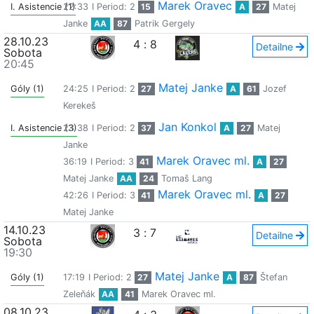
Marek Oravec
I. Asistencie (1)
22:33
I Period: 2
15
A
27
Matej
Janke
AA
87
Patrik Gergely
28.10.23
4
:
8
Detailne
Sobota
20:45
Matej Janke
Góly (1)
24:25
I Period: 2
27
A
61
Jozef
Kerekeš
Jan Konkol
I. Asistencie (3)
23:38
I Period: 2
37
A
27
Matej
Janke
Marek Oravec ml.
36:19
I Period: 3
41
A
27
Matej Janke
AA
24
Tomaš Lang
Marek Oravec ml.
42:26
I Period: 3
41
A
27
Matej Janke
14.10.23
3
:
7
Detailne
Sobota
19:30
Matej Janke
Góly (1)
17:19
I Period: 2
27
A
87
Štefan
Zeleňák
AA
41
Marek Oravec ml.
08.10.23