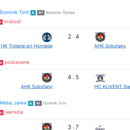
Dominik Toth
A
97
Rastislav Štefáni
hrubosť
n
2
4
:
HK Trstené pri Hornáde
AHK Sokoľany
podrazenie
n
4
5
:
AHK Sokoľany
HC KLIVENT Sl
Matej Janke
A
41
Dominik Toth
seknutie
n
3
7
: