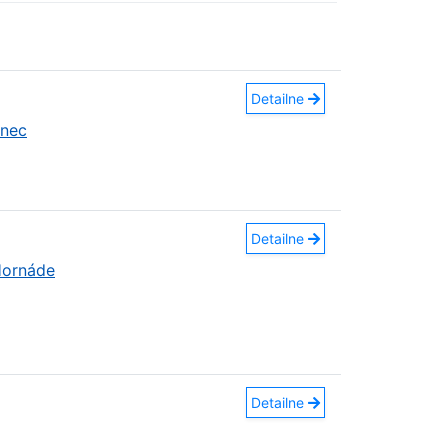
Detailne
anec
Detailne
Hornáde
Detailne