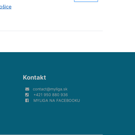
ošice
Kontakt
contact@myliga.sk
+421 950 880 936
MYLIGA NA FACEBOOKU