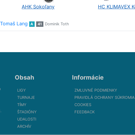
AHK Sokoľany
HC KLIMAVEX K
Tomaš Lang
A
41
Dominik Toth
Obsah
Informácie
m
LIGY
ZMLUVNÉ PODMIENKY
TURNAJE
PRAVIDLÁ OCHRANY SÚKROMIA
TÍMY
COOKIES
.
ŠTADIÓNY
FEEDBACK
UDALOSTI
ARCHÍV