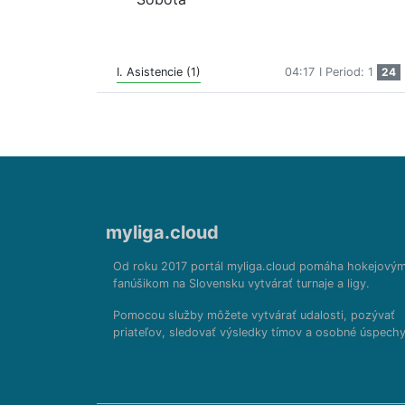
I. Asistencie (1)
04:17
I Period: 1
24
myliga.cloud
Od roku 2017 portál myliga.cloud pomáha hokejový
fanúšikom na Slovensku vytvárať turnaje a ligy.
Pomocou služby môžete vytvárať udalosti, pozývať
priateľov, sledovať výsledky tímov a osobné úspechy