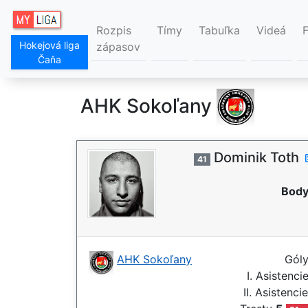
Rozpis
Tímy
Tabuľka
Videá
Hokejová liga
zápasov
Čaňa
AHK Sokoľany
Dominik Toth
41
Body
AHK Sokoľany
Gól
I. Asistenci
II. Asistenci