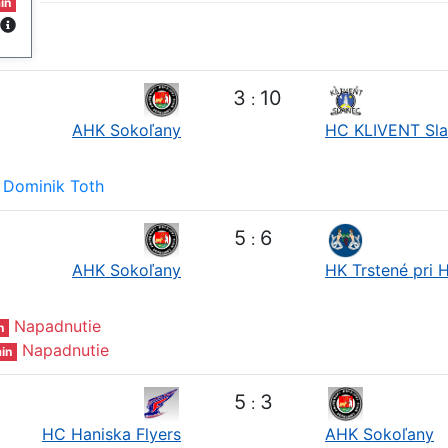
in
3
10
:
AHK Sokoľany
HC KLIVENT Sl
Dominik Toth
5
6
:
AHK Sokoľany
HK Trstené pri 
Napadnutie
n
Napadnutie
in
5
3
:
HC Haniska Flyers
AHK Sokoľany