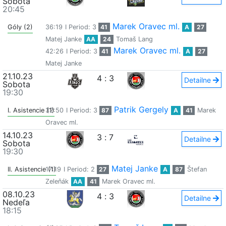
Sobota
20:45
Marek Oravec ml.
Góly (2)
36:19
I Period: 3
41
A
27
Matej Janke
AA
24
Tomaš Lang
Marek Oravec ml.
42:26
I Period: 3
41
A
27
Matej Janke
21.10.23
4
:
3
Detailne
Sobota
19:30
Patrik Gergely
I. Asistencie (1)
32:50
I Period: 3
87
A
41
Marek
Oravec ml.
14.10.23
3
:
7
Detailne
Sobota
19:30
Matej Janke
II. Asistencie (1)
17:19
I Period: 2
27
A
87
Štefan
Zeleňák
AA
41
Marek Oravec ml.
08.10.23
4
:
3
Detailne
Nedeľa
18:15