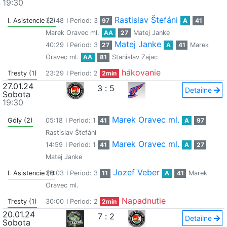
19:30
Rastislav Štefáni
I. Asistencie (2)
33:48
I Period: 3
97
A
41
Marek Oravec ml.
AA
27
Matej Janke
Matej Janke
40:29
I Period: 3
27
A
41
Marek
Oravec ml.
AA
81
Stanislav Zajac
hákovanie
Tresty (1)
23:29
I Period: 2
2min
27.01.24
3
:
5
Detailne
Sobota
19:30
Marek Oravec ml.
Góly (2)
05:18
I Period: 1
41
A
97
Rastislav Štefáni
Marek Oravec ml.
14:59
I Period: 1
41
A
27
Matej Janke
Jozef Veber
I. Asistencie (1)
36:03
I Period: 3
11
A
41
Marek
Oravec ml.
Napadnutie
Tresty (1)
30:00
I Period: 2
2min
20.01.24
7
:
2
Detailne
Sobota