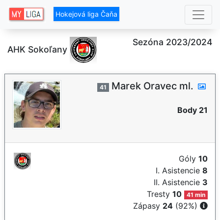
Hokejová liga Čaňa
Sezóna 2023/2024
AHK Sokoľany
Marek Oravec ml.
41
Body 21
Góly
10
I. Asistencie
8
II. Asistencie
3
Tresty
10
41 min
Zápasy
24
(92%)