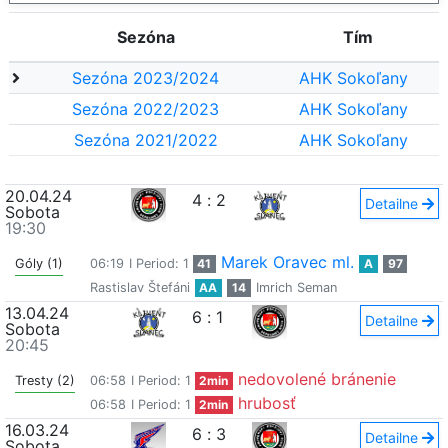
Sezóna
Tím
Sezóna 2023/2024
AHK Sokoľany
Sezóna 2022/2023
AHK Sokoľany
Sezóna 2021/2022
AHK Sokoľany
20.04.24
4
:
2
Detailne
Sobota
19:30
Marek Oravec ml.
Góly (1)
06:19
I Period: 1
41
A
97
Rastislav Štefáni
AA
14
Imrich Seman
13.04.24
6
:
1
Detailne
Sobota
20:45
nedovolené bránenie
Tresty (2)
06:58
I Period: 1
2min
hrubosť
06:58
I Period: 1
2min
16.03.24
6
:
3
Detailne
Sobota