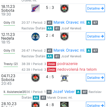
Oravec ml.
18.11.23
5
:
3
Detailne
Sobota
19:30
Marek Oravec ml.
Góly (1)
20:37
I Period: 2
41
A
97
Rastislav Štefáni
AA
61
Jozef Kerekeš
12.11.23
2
:
4
Detailne
Nedeľa
18:15
Marek Oravec ml.
Góly (1)
26:47
I Period: 2
41
A
97
Rastislav Štefáni
AA
61
Jozef Kerekeš
podrazenie
Tresty (2)
38:39
I Period: 3
2min
nedovolená hra telom
42:39
I Period: 3
2min
04.11.23
4
:
5
Detailne
Sobota
20:45
Jozef Veber
II. Asistencie (1)
04:36
I Period: 1
11
A
97
Rastislav
Štefáni
AA
41
Marek Oravec ml.
28.10.23
4
:
8
Detailne