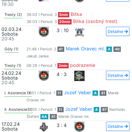
19:30
Bitka
Tresty (2)
36:03
I Period: 3
5min
Bitka (osobný trest)
36:03
I Period: 3
20min
02.03.24
3
:
10
Detailne
Sobota
20:45
Marek Oravec ml.
Góly (1)
21:48
I Period: 2
41
A
40
Jakub Janke
podrazenie
Tresty (1)
06:28
I Period: 1
2min
24.02.24
4
:
3
Detailne
Sobota
20:45
Jozef Veber
I. Asistencie (1)
14:51
I Period: 1
11
A
41
Marek
Oravec ml.
Jozef Veber
II. Asistencie (1)
04:35
I Period: 1
11
A
97
Rastislav
Štefáni
AA
41
Marek Oravec ml.
17.02.24
3
:
4
Detailne
Sobota