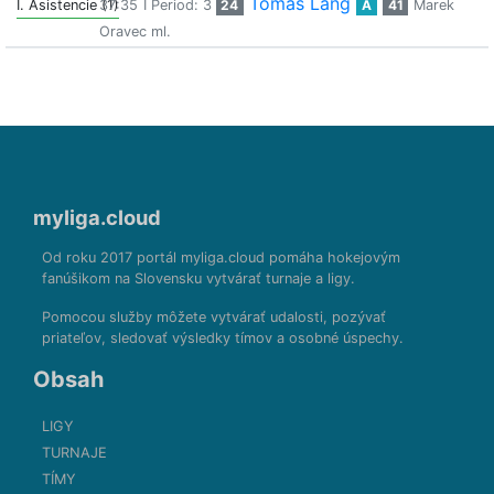
Tomaš Lang
I. Asistencie (1)
37:35
I Period: 3
24
A
41
Marek
Oravec ml.
myliga.cloud
Od roku 2017 portál myliga.cloud pomáha hokejovým
fanúšikom na Slovensku vytvárať turnaje a ligy.
Pomocou služby môžete vytvárať udalosti, pozývať
priateľov, sledovať výsledky tímov a osobné úspechy.
Obsah
LIGY
TURNAJE
TÍMY