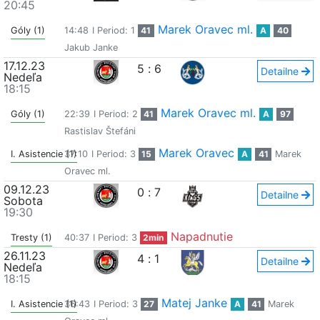
20:45
Marek Oravec ml.
Góly (1)
14:48
I Period: 1
41
A
40
Jakub Janke
17.12.23
5
:
6
Detailne
Nedeľa
18:15
Marek Oravec ml.
Góly (1)
22:39
I Period: 2
41
A
97
Rastislav Štefáni
Marek Oravec
I. Asistencie (1)
37:10
I Period: 3
15
A
41
Marek
Oravec ml.
09.12.23
0
:
7
Detailne
Sobota
19:30
Napadnutie
Tresty (1)
40:37
I Period: 3
2min
26.11.23
4
:
1
Detailne
Nedeľa
18:15
Matej Janke
I. Asistencie (1)
36:43
I Period: 3
27
A
41
Marek