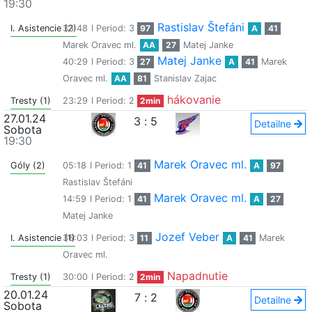
19:30
Rastislav Štefáni
I. Asistencie (2)
33:48
I Period: 3
97
A
41
Marek Oravec ml.
AA
27
Matej Janke
Matej Janke
40:29
I Period: 3
27
A
41
Marek
Oravec ml.
AA
81
Stanislav Zajac
hákovanie
Tresty (1)
23:29
I Period: 2
2min
27.01.24
3
:
5
Detailne
Sobota
19:30
Marek Oravec ml.
Góly (2)
05:18
I Period: 1
41
A
97
Rastislav Štefáni
Marek Oravec ml.
14:59
I Period: 1
41
A
27
Matej Janke
Jozef Veber
I. Asistencie (1)
36:03
I Period: 3
11
A
41
Marek
Oravec ml.
Napadnutie
Tresty (1)
30:00
I Period: 2
2min
20.01.24
7
:
2
Detailne
Sobota