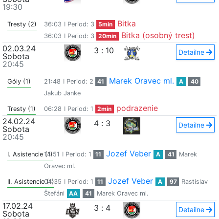
19:30
Bitka
Tresty (2)
36:03
I Period: 3
5min
Bitka (osobný trest)
36:03
I Period: 3
20min
02.03.24
3
:
10
Detailne
Sobota
20:45
Marek Oravec ml.
Góly (1)
21:48
I Period: 2
41
A
40
Jakub Janke
podrazenie
Tresty (1)
06:28
I Period: 1
2min
24.02.24
4
:
3
Detailne
Sobota
20:45
Jozef Veber
I. Asistencie (1)
14:51
I Period: 1
11
A
41
Marek
Oravec ml.
Jozef Veber
II. Asistencie (1)
04:35
I Period: 1
11
A
97
Rastislav
Štefáni
AA
41
Marek Oravec ml.
17.02.24
3
:
4
Detailne
Sobota