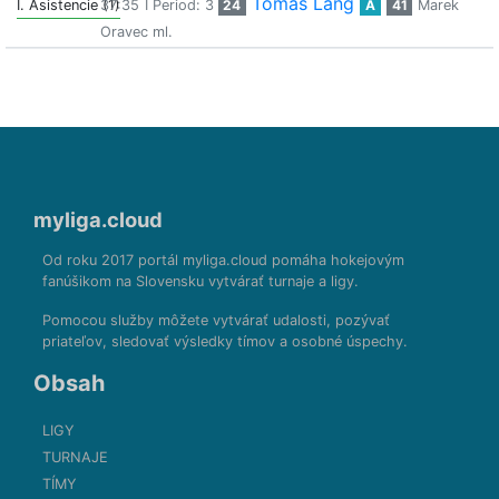
Tomaš Lang
I. Asistencie (1)
37:35
I Period: 3
24
A
41
Marek
Oravec ml.
myliga.cloud
Od roku 2017 portál myliga.cloud pomáha hokejovým
fanúšikom na Slovensku vytvárať turnaje a ligy.
Pomocou služby môžete vytvárať udalosti, pozývať
priateľov, sledovať výsledky tímov a osobné úspechy.
Obsah
LIGY
TURNAJE
TÍMY