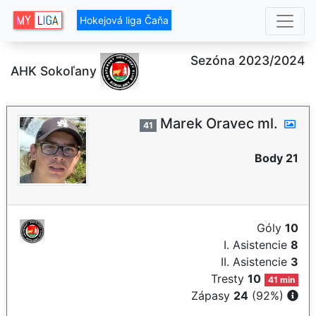
Hokejová liga Čaňa
Sezóna 2023/2024
AHK Sokoľany
Marek Oravec ml.
41
Body 21
Góly
10
I. Asistencie
8
II. Asistencie
3
Tresty
10
41 min
Zápasy
24
(92%)