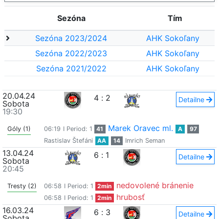
Sezóna
Tím
Sezóna 2023/2024
AHK Sokoľany
Sezóna 2022/2023
AHK Sokoľany
Sezóna 2021/2022
AHK Sokoľany
20.04.24
4
:
2
Detailne
Sobota
19:30
Marek Oravec ml.
Góly (1)
06:19
I Period: 1
41
A
97
Rastislav Štefáni
AA
14
Imrich Seman
13.04.24
6
:
1
Detailne
Sobota
20:45
nedovolené bránenie
Tresty (2)
06:58
I Period: 1
2min
hrubosť
06:58
I Period: 1
2min
16.03.24
6
:
3
Detailne
Sobota