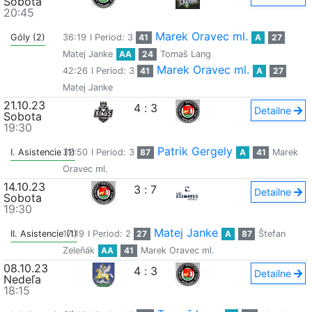
Sobota
20:45
Marek Oravec ml.
Góly (2)
36:19
I Period: 3
41
A
27
Matej Janke
AA
24
Tomaš Lang
Marek Oravec ml.
42:26
I Period: 3
41
A
27
Matej Janke
21.10.23
4
:
3
Detailne
Sobota
19:30
Patrik Gergely
I. Asistencie (1)
32:50
I Period: 3
87
A
41
Marek
Oravec ml.
14.10.23
3
:
7
Detailne
Sobota
19:30
Matej Janke
II. Asistencie (1)
17:19
I Period: 2
27
A
87
Štefan
Zeleňák
AA
41
Marek Oravec ml.
08.10.23
4
:
3
Detailne
Nedeľa
18:15