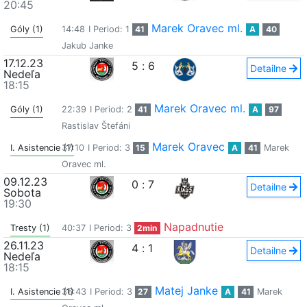
20:45
Marek Oravec ml.
Góly (1)
14:48
I Period: 1
41
A
40
Jakub Janke
17.12.23
5
:
6
Detailne
Nedeľa
18:15
Marek Oravec ml.
Góly (1)
22:39
I Period: 2
41
A
97
Rastislav Štefáni
Marek Oravec
I. Asistencie (1)
37:10
I Period: 3
15
A
41
Marek
Oravec ml.
09.12.23
0
:
7
Detailne
Sobota
19:30
Napadnutie
Tresty (1)
40:37
I Period: 3
2min
26.11.23
4
:
1
Detailne
Nedeľa
18:15
Matej Janke
I. Asistencie (1)
36:43
I Period: 3
27
A
41
Marek