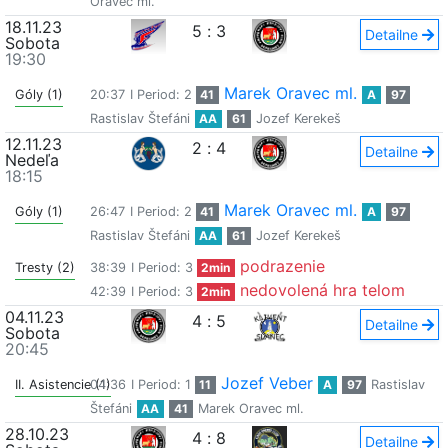
Oravec ml.
18.11.23
5
:
3
Detailne
Sobota
19:30
Marek Oravec ml.
Góly (1)
20:37
I Period: 2
41
A
97
Rastislav Štefáni
AA
61
Jozef Kerekeš
12.11.23
2
:
4
Detailne
Nedeľa
18:15
Marek Oravec ml.
Góly (1)
26:47
I Period: 2
41
A
97
Rastislav Štefáni
AA
61
Jozef Kerekeš
podrazenie
Tresty (2)
38:39
I Period: 3
2min
nedovolená hra telom
42:39
I Period: 3
2min
04.11.23
4
:
5
Detailne
Sobota
20:45
Jozef Veber
II. Asistencie (1)
04:36
I Period: 1
11
A
97
Rastislav
Štefáni
AA
41
Marek Oravec ml.
28.10.23
4
:
8
Detailne