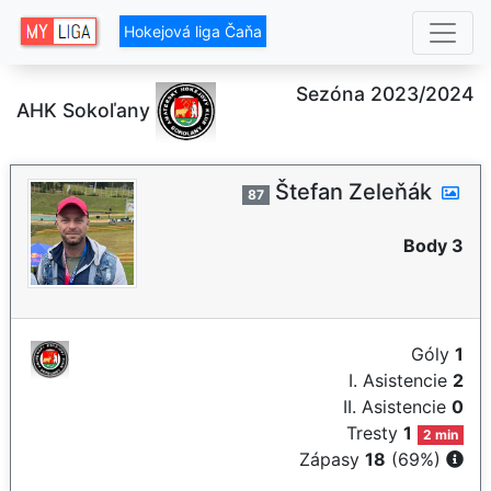
Hokejová liga Čaňa
Sezóna 2023/2024
AHK Sokoľany
Štefan Zeleňák
87
Body 3
Góly
1
I. Asistencie
2
II. Asistencie
0
Tresty
1
2 min
Zápasy
18
(69%)