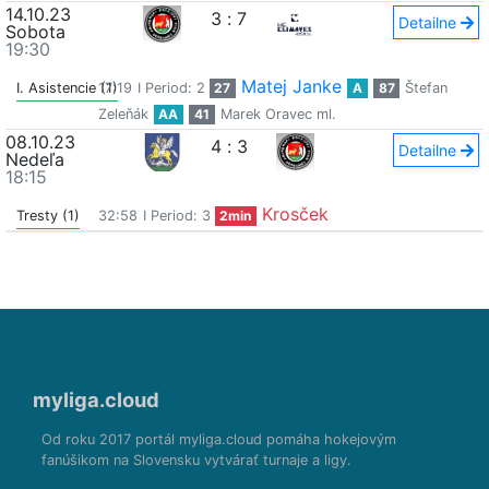
14.10.23
3
:
7
Detailne
Sobota
19:30
Matej Janke
I. Asistencie (1)
17:19
I Period: 2
27
A
87
Štefan
Zeleňák
AA
41
Marek Oravec ml.
08.10.23
4
:
3
Detailne
Nedeľa
18:15
Krosček
Tresty (1)
32:58
I Period: 3
2min
myliga.cloud
Od roku 2017 portál myliga.cloud pomáha hokejovým
fanúšikom na Slovensku vytvárať turnaje a ligy.