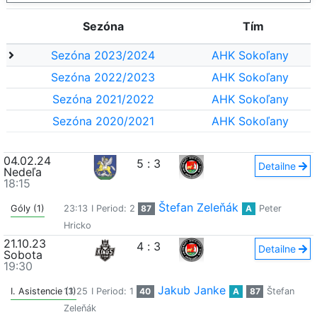
Sezóna
Tím
Sezóna 2023/2024
AHK Sokoľany
Sezóna 2022/2023
AHK Sokoľany
Sezóna 2021/2022
AHK Sokoľany
Sezóna 2020/2021
AHK Sokoľany
04.02.24
5
:
3
Detailne
Nedeľa
18:15
Štefan Zeleňák
Góly (1)
23:13
I Period: 2
87
A
Peter
Hricko
21.10.23
4
:
3
Detailne
Sobota
19:30
Jakub Janke
I. Asistencie (1)
13:25
I Period: 1
40
A
87
Štefan
Zeleňák