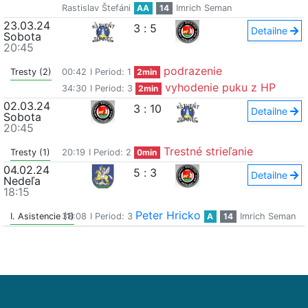
Rastislav Štefáni
AA
14
Imrich Seman
23.03.24
3
:
5
Detailne
Sobota
20:45
podrazenie
Tresty (2)
00:42
I Period: 1
2min
vyhodenie puku z HP
34:30
I Period: 3
2min
02.03.24
3
:
10
Detailne
Sobota
20:45
Trestné strieľanie
Tresty (1)
20:19
I Period: 2
0min
04.02.24
5
:
3
Detailne
Nedeľa
18:15
Peter Hricko
I. Asistencie (1)
38:08
I Period: 3
A
14
Imrich Seman