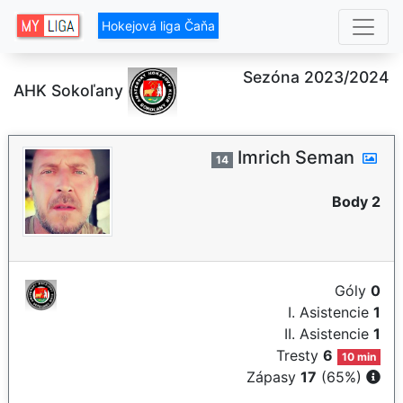
Hokejová liga Čaňa
Sezóna 2023/2024
AHK Sokoľany
Imrich Seman
14
Body 2
Góly
0
I. Asistencie
1
II. Asistencie
1
Tresty
6
10 min
Zápasy
17
(65%)