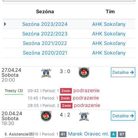
Sezóna
Tím
Sezóna 2023/2024
AHK Sokoľany
Sezóna 2022/2023
AHK Sokoľany
Sezóna 2021/2022
AHK Sokoľany
Sezóna 2020/2021
AHK Sokoľany
27.04.24
3
:
0
Detailne
Sobota
20:00
podrazenie
Tresty (3)
09:42
I Period: 1
2min
podrazenie
13:45
I Period: 1
2min
podrazenie
28:55
I Period: 2
2min
20.04.24
4
:
2
Detailne
Sobota
19:30
Marek Oravec ml.
II. Asistencie (1)
06:19
I Period: 1
41
A
97