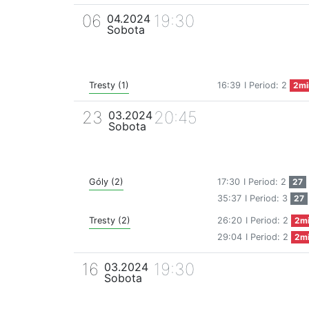
06
19:30
04.2024
Sobota
Tresty (1)
16:39
I Period: 2
2mi
23
20:45
03.2024
Sobota
Góly (2)
17:30
I Period: 2
27
35:37
I Period: 3
27
Tresty (2)
26:20
I Period: 2
2m
29:04
I Period: 2
2m
16
19:30
03.2024
Sobota