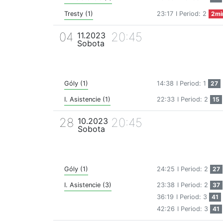
Tresty (1)
23:17
I Period: 2
2mi
04
20:45
11.2023
Sobota
Góly (1)
14:38
I Period: 1
27
I. Asistencie (1)
22:33
I Period: 2
15
28
20:45
10.2023
Sobota
Góly (1)
24:25
I Period: 2
27
I. Asistencie (3)
23:38
I Period: 2
37
36:19
I Period: 3
41
42:26
I Period: 3
41