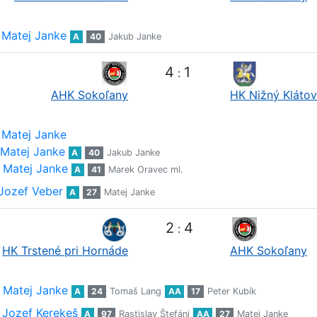
Matej Janke
A
40
Jakub Janke
4
1
:
AHK Sokoľany
HK Nižný Klátov
Matej Janke
Matej Janke
A
40
Jakub Janke
Matej Janke
A
41
Marek Oravec ml.
Jozef Veber
A
27
Matej Janke
2
4
:
HK Trstené pri Hornáde
AHK Sokoľany
Matej Janke
A
24
Tomaš Lang
AA
17
Peter Kubík
Jozef Kerekeš
A
97
Rastislav Štefáni
AA
27
Matej Janke