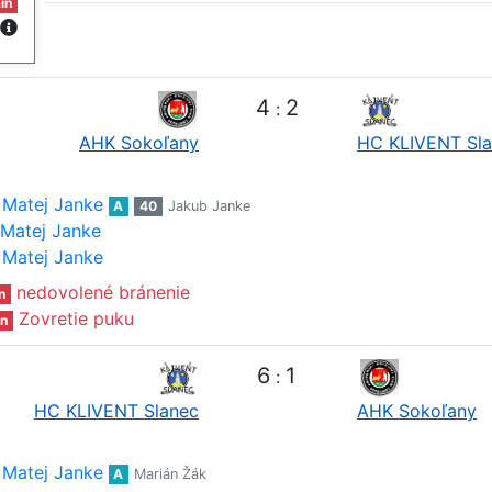
in
4
2
:
AHK Sokoľany
HC KLIVENT Sl
Matej Janke
A
40
Jakub Janke
Matej Janke
Matej Janke
nedovolené bránenie
n
Zovretie puku
n
6
1
:
HC KLIVENT Slanec
AHK Sokoľany
Matej Janke
A
Marián Žák