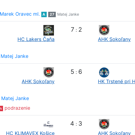
Marek Oravec ml.
A
27
Matej Janke
7
2
:
HC Lakers Čaňa
AHK Sokoľany
Matej Janke
5
6
:
AHK Sokoľany
HK Trstené pri 
Matej Janke
podrazenie
n
4
3
:
HC KLIMAVEX Košice
AHK Sokoľany