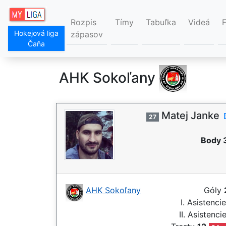
Rozpis
Tímy
Tabuľka
Videá
Hokejová liga
zápasov
Čaňa
AHK Sokoľany
Matej Janke
27
Body 
AHK Sokoľany
Góly
I. Asistenci
II. Asistenci