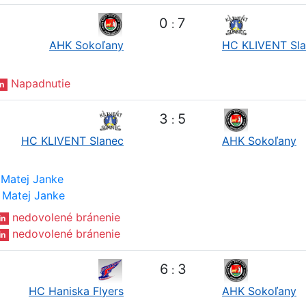
0
7
:
AHK Sokoľany
HC KLIVENT Sl
Napadnutie
n
3
5
:
HC KLIVENT Slanec
AHK Sokoľany
Matej Janke
Matej Janke
nedovolené bránenie
in
nedovolené bránenie
in
6
3
:
HC Haniska Flyers
AHK Sokoľany