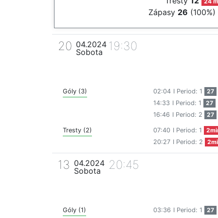
Tresty
12
24 m
Zápasy
26
(100%)
20
19:30
04.2024
Sobota
Góly (3)
02:04
I Period: 1
27
14:33
I Period: 1
27
16:46
I Period: 2
27
Tresty (2)
07:40
I Period: 1
2mi
20:27
I Period: 2
2mi
13
20:45
04.2024
Sobota
Góly (1)
03:36
I Period: 1
27