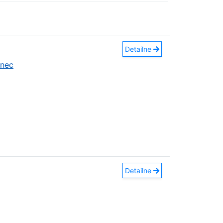
Detailne
anec
Detailne