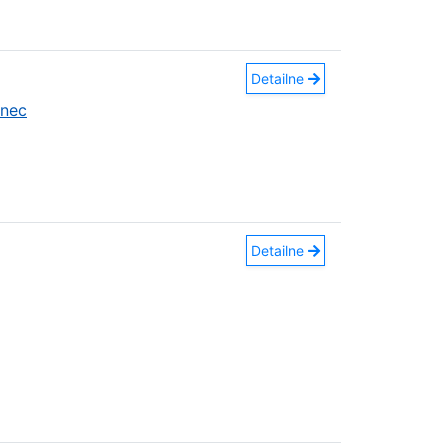
Detailne
anec
Detailne