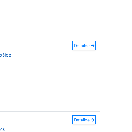
Detailne
ošice
Detailne
rs