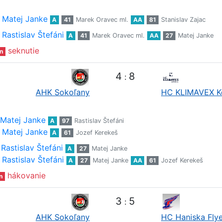
Matej Janke
A
41
Marek Oravec ml.
AA
81
Stanislav Zajac
Rastislav Štefáni
A
41
Marek Oravec ml.
AA
27
Matej Janke
seknutie
n
4
8
:
AHK Sokoľany
HC KLIMAVEX K
Matej Janke
A
97
Rastislav Štefáni
Matej Janke
A
61
Jozef Kerekeš
Rastislav Štefáni
A
27
Matej Janke
Rastislav Štefáni
A
27
Matej Janke
AA
61
Jozef Kerekeš
hákovanie
n
3
5
:
AHK Sokoľany
HC Haniska Flye