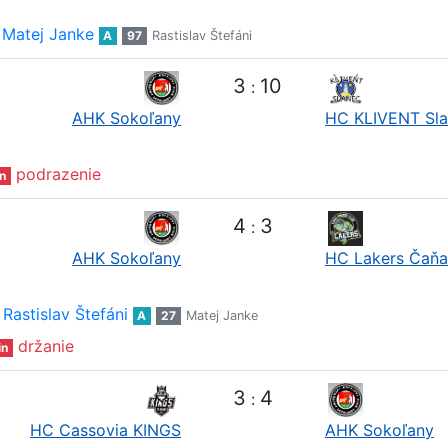
Matej Janke
A
97
Rastislav Štefáni
3
10
:
AHK Sokoľany
HC KLIVENT Sl
podrazenie
n
4
3
:
AHK Sokoľany
HC Lakers Čaňa
Rastislav Štefáni
A
27
Matej Janke
držanie
in
3
4
:
HC Cassovia KINGS
AHK Sokoľany