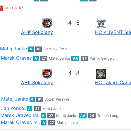
seknutie
n
4
5
:
AHK Sokoľany
HC KLIVENT Sl
Matej Janke
A
41
Dominik Toth
Marek Oravec
A
27
Matej Janke
AA
87
Patrik Gergely
4
8
:
AHK Sokoľany
HC Lakers Čaňa
Matej Janke
A
61
Jozef Kerekeš
Jan Konkol
A
27
Matej Janke
Marek Oravec ml.
A
27
Matej Janke
AA
24
Tomaš Lang
Marek Oravec ml.
A
27
Matej Janke