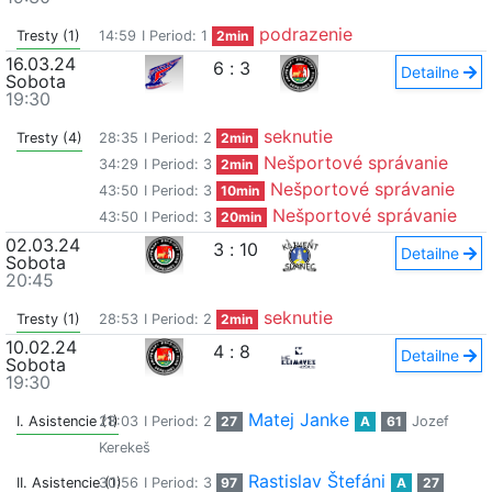
podrazenie
Tresty (1)
14:59
I Period: 1
2min
16.03.24
6
:
3
Detailne
Sobota
19:30
seknutie
Tresty (4)
28:35
I Period: 2
2min
Nešportové správanie
34:29
I Period: 3
2min
Nešportové správanie
43:50
I Period: 3
10min
Nešportové správanie
43:50
I Period: 3
20min
02.03.24
3
:
10
Detailne
Sobota
20:45
seknutie
Tresty (1)
28:53
I Period: 2
2min
10.02.24
4
:
8
Detailne
Sobota
19:30
Matej Janke
I. Asistencie (1)
28:03
I Period: 2
27
A
61
Jozef
Kerekeš
Rastislav Štefáni
II. Asistencie (1)
30:56
I Period: 3
97
A
27