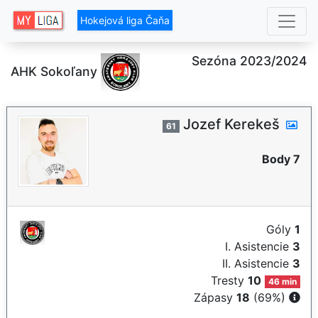
Hokejová liga Čaňa
Sezóna 2023/2024
AHK Sokoľany
Jozef Kerekeš
61
Body 7
Góly
1
I. Asistencie
3
II. Asistencie
3
Tresty
10
46 min
Zápasy
18
(69%)