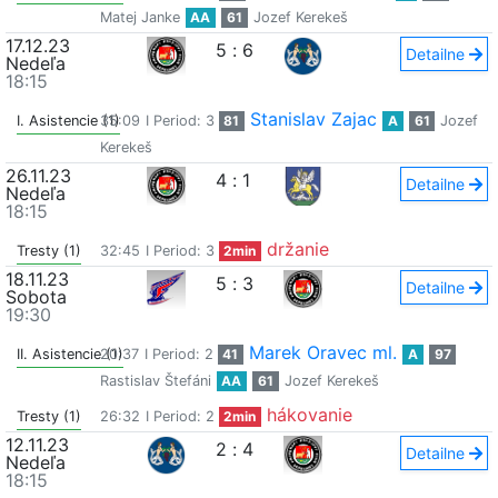
Matej Janke
AA
61
Jozef Kerekeš
17.12.23
5
:
6
Detailne
Nedeľa
18:15
Stanislav Zajac
I. Asistencie (1)
35:09
I Period: 3
81
A
61
Jozef
Kerekeš
26.11.23
4
:
1
Detailne
Nedeľa
18:15
držanie
Tresty (1)
32:45
I Period: 3
2min
18.11.23
5
:
3
Detailne
Sobota
19:30
Marek Oravec ml.
II. Asistencie (1)
20:37
I Period: 2
41
A
97
Rastislav Štefáni
AA
61
Jozef Kerekeš
hákovanie
Tresty (1)
26:32
I Period: 2
2min
12.11.23
2
:
4
Detailne
Nedeľa
18:15