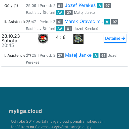
Jozef Kerekeš
Góly (1)
29:09
I Period: 2
61
A
97
Rastislav Štefáni
AA
27
Matej Janke
Marek Oravec ml.
II. Asistencie (1)
26:47
I Period: 2
41
A
97
Rastislav Štefáni
AA
61
Jozef Kerekeš
28.10.23
4
:
8
Detailne
Sobota
20:45
Matej Janke
I. Asistencie (1)
24:25
I Period: 2
27
A
61
Jozef
Kerekeš
myliga.cloud
Od roku 2017 portál myliga.cloud pomáha hokejovým
fanúšikom na Slovensku vytvárať turnaje a ligy.