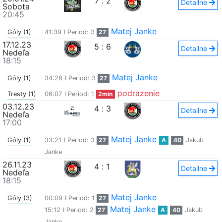
7
:
2
Detailne
Sobota
20:45
Matej Janke
Góly (1)
41:39
I Period: 3
27
17.12.23
5
:
6
Detailne
Nedeľa
18:15
Matej Janke
Góly (1)
34:28
I Period: 3
27
podrazenie
Tresty (1)
06:07
I Period: 1
2min
03.12.23
4
:
3
Detailne
Nedeľa
17:00
Matej Janke
Góly (1)
33:21
I Period: 3
27
A
40
Jakub
Janke
26.11.23
4
:
1
Detailne
Nedeľa
18:15
Matej Janke
Góly (3)
00:09
I Period: 1
27
Matej Janke
15:12
I Period: 2
27
A
40
Jakub
Janke