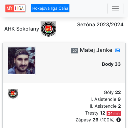
Hokejová liga Čaňa
Sezóna 2023/2024
AHK Sokoľany
Matej Janke
27
Body 33
Góly
22
I. Asistencie
9
II. Asistencie
2
Tresty
12
24 min
Zápasy
26
(100%)