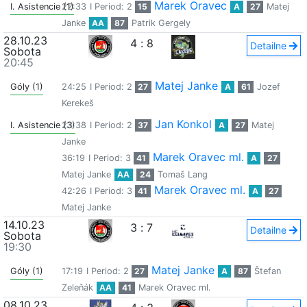
Marek Oravec
I. Asistencie (1)
22:33
I Period: 2
15
A
27
Matej
Janke
AA
87
Patrik Gergely
28.10.23
4
:
8
Detailne
Sobota
20:45
Matej Janke
Góly (1)
24:25
I Period: 2
27
A
61
Jozef
Kerekeš
Jan Konkol
I. Asistencie (3)
23:38
I Period: 2
37
A
27
Matej
Janke
Marek Oravec ml.
36:19
I Period: 3
41
A
27
Matej Janke
AA
24
Tomaš Lang
Marek Oravec ml.
42:26
I Period: 3
41
A
27
Matej Janke
14.10.23
3
:
7
Detailne
Sobota
19:30
Matej Janke
Góly (1)
17:19
I Period: 2
27
A
87
Štefan
Zeleňák
AA
41
Marek Oravec ml.
08.10.23