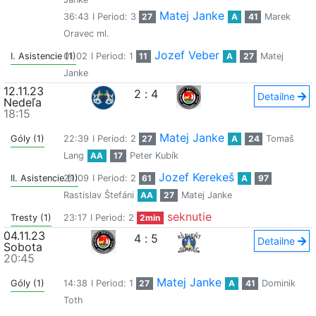
Matej Janke
36:43
I Period: 3
27
A
41
Marek
Oravec ml.
Jozef Veber
I. Asistencie (1)
01:02
I Period: 1
11
A
27
Matej
Janke
12.11.23
2
:
4
Detailne
Nedeľa
18:15
Matej Janke
Góly (1)
22:39
I Period: 2
27
A
24
Tomaš
Lang
AA
17
Peter Kubík
Jozef Kerekeš
II. Asistencie (1)
29:09
I Period: 2
61
A
97
Rastislav Štefáni
AA
27
Matej Janke
seknutie
Tresty (1)
23:17
I Period: 2
2min
04.11.23
4
:
5
Detailne
Sobota
20:45
Matej Janke
Góly (1)
14:38
I Period: 1
27
A
41
Dominik
Toth