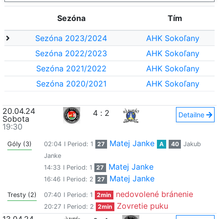
Sezóna
Tím
Sezóna 2023/2024
AHK Sokoľany
Sezóna 2022/2023
AHK Sokoľany
Sezóna 2021/2022
AHK Sokoľany
Sezóna 2020/2021
AHK Sokoľany
20.04.24
4
:
2
Detailne
Sobota
19:30
Matej Janke
Góly (3)
02:04
I Period: 1
27
A
40
Jakub
Janke
Matej Janke
14:33
I Period: 1
27
Matej Janke
16:46
I Period: 2
27
nedovolené bránenie
Tresty (2)
07:40
I Period: 1
2min
Zovretie puku
20:27
I Period: 2
2min