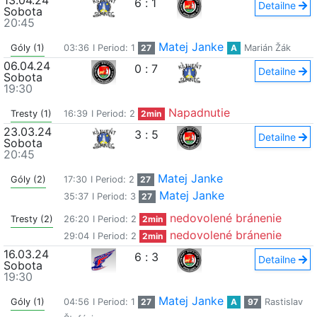
13.04.24
6
:
1
Detailne
Sobota
20:45
Matej Janke
Góly (1)
03:36
I Period: 1
27
A
Marián Žák
06.04.24
0
:
7
Detailne
Sobota
19:30
Napadnutie
Tresty (1)
16:39
I Period: 2
2min
23.03.24
3
:
5
Detailne
Sobota
20:45
Matej Janke
Góly (2)
17:30
I Period: 2
27
Matej Janke
35:37
I Period: 3
27
nedovolené bránenie
Tresty (2)
26:20
I Period: 2
2min
nedovolené bránenie
29:04
I Period: 2
2min
16.03.24
6
:
3
Detailne
Sobota
19:30
Matej Janke
Góly (1)
04:56
I Period: 1
27
A
97
Rastislav