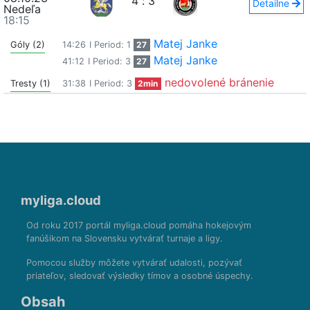
4
:
3
Detailne
Nedeľa
18:15
Matej Janke
Góly (2)
14:26
I Period: 1
27
Matej Janke
41:12
I Period: 3
27
nedovolené bránenie
Tresty (1)
31:38
I Period: 3
2min
myliga.cloud
Od roku 2017 portál myliga.cloud pomáha hokejovým
fanúšikom na Slovensku vytvárať turnaje a ligy.
Pomocou služby môžete vytvárať udalosti, pozývať
priateľov, sledovať výsledky tímov a osobné úspechy.
Obsah