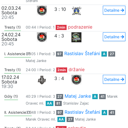
Štefáni
02.03.24
3
:
10
Detailne
Sobota
20:45
podrazenie
Tresty (1)
00:44
I Period: 1
2min
24.02.24
4
:
3
Detailne
Sobota
20:45
Rastislav Štefáni
I. Asistencie (1)
37:05
I Period: 3
97
A
27
Matej Janke
držanie
Tresty (1)
24:00
I Period: 2
2min
17.02.24
3
:
4
Detailne
Sobota
19:30
Matej Janke
Góly (1)
40:29
I Period: 3
27
A
41
Marek
Oravec ml.
AA
81
Stanislav Zajac
Rastislav Štefáni
II. Asistencie (1)
33:48
I Period: 3
97
A
41
Marek Oravec ml.
AA
27
Matej Janke