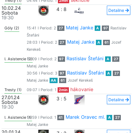
seknutie
Tresty (1)
04:44
I Period: 1
2min
10.02.24
4
:
8
Detailne
Sobota
19:30
Matej Janke
Góly (2)
15:41
I Period: 2
27
A
97
Rastislav
Štefáni
Matej Janke
28:03
I Period: 2
27
A
61
Jozef
Kerekeš
Rastislav Štefáni
I. Asistencie (2)
19:09
I Period: 2
97
A
27
Matej Janke
Rastislav Štefáni
30:56
I Period: 3
97
A
27
Matej Janke
AA
61
Jozef Kerekeš
hákovanie
Tresty (1)
09:07
I Period: 1
2min
27.01.24
3
:
5
Detailne
Sobota
19:30
Marek Oravec ml.
I. Asistencie (1)
14:59
I Period: 1
41
A
27
Matej Janke
20.01.24