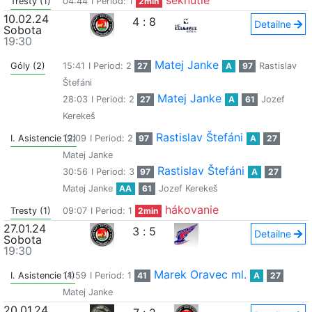
seknutie
Tresty (1)
04:44
I Period: 1
2min
10.02.24
4
:
8
Detailne
Sobota
19:30
Matej Janke
Góly (2)
15:41
I Period: 2
27
A
97
Rastislav
Štefáni
Matej Janke
28:03
I Period: 2
27
A
61
Jozef
Kerekeš
Rastislav Štefáni
I. Asistencie (2)
19:09
I Period: 2
97
A
27
Matej Janke
Rastislav Štefáni
30:56
I Period: 3
97
A
27
Matej Janke
AA
61
Jozef Kerekeš
hákovanie
Tresty (1)
09:07
I Period: 1
2min
27.01.24
3
:
5
Detailne
Sobota
19:30
Marek Oravec ml.
I. Asistencie (1)
14:59
I Period: 1
41
A
27
Matej Janke
20.01.24