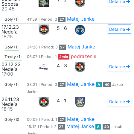
7
:
2
Detailne
Sobota
20:45
Matej Janke
Góly (1)
41:39
I Period: 3
27
17.12.23
5
:
6
Detailne
Nedeľa
18:15
Matej Janke
Góly (1)
34:28
I Period: 3
27
podrazenie
Tresty (1)
06:07
I Period: 1
2min
03.12.23
4
:
3
Detailne
Nedeľa
17:00
Matej Janke
Góly (1)
33:21
I Period: 3
27
A
40
Jakub
Janke
26.11.23
4
:
1
Detailne
Nedeľa
18:15
Matej Janke
Góly (3)
00:09
I Period: 1
27
Matej Janke
15:12
I Period: 2
27
A
40
Jakub
Janke