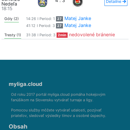
4
:
3
Detailne
Nedeľa
18:15
Matej Janke
Góly (2)
14:26
I Period: 1
27
Matej Janke
41:12
I Period: 3
27
nedovolené bránenie
Tresty (1)
31:38
I Period: 3
2min
myliga.cloud
Od roku 2017 portál myliga.cloud pomáha hokejovým
fanúšikom na Slovensku vytvárať turnaje a ligy.
Pomocou služby môžete vytvárať udalosti, pozývať
priateľov, sledovať výsledky tímov a osobné úspechy.
Obsah