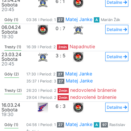
13.04.24
6
:
1
Detailne
Sobota
20:45
Matej Janke
Góly (1)
03:36
I Period: 1
27
A
Marián Žák
06.04.24
0
:
7
Detailne
Sobota
19:30
Napadnutie
Tresty (1)
16:39
I Period: 2
2min
23.03.24
3
:
5
Detailne
Sobota
20:45
Matej Janke
Góly (2)
17:30
I Period: 2
27
Matej Janke
35:37
I Period: 3
27
nedovolené bránenie
Tresty (2)
26:20
I Period: 2
2min
nedovolené bránenie
29:04
I Period: 2
2min
16.03.24
6
:
3
Detailne
Sobota
19:30
Matej Janke
Góly (1)
04:56
I Period: 1
27
A
97
Rastislav