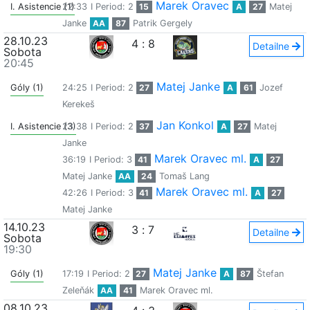
Marek Oravec
I. Asistencie (1)
22:33
I Period: 2
15
A
27
Matej
Janke
AA
87
Patrik Gergely
28.10.23
4
:
8
Detailne
Sobota
20:45
Matej Janke
Góly (1)
24:25
I Period: 2
27
A
61
Jozef
Kerekeš
Jan Konkol
I. Asistencie (3)
23:38
I Period: 2
37
A
27
Matej
Janke
Marek Oravec ml.
36:19
I Period: 3
41
A
27
Matej Janke
AA
24
Tomaš Lang
Marek Oravec ml.
42:26
I Period: 3
41
A
27
Matej Janke
14.10.23
3
:
7
Detailne
Sobota
19:30
Matej Janke
Góly (1)
17:19
I Period: 2
27
A
87
Štefan
Zeleňák
AA
41
Marek Oravec ml.
08.10.23