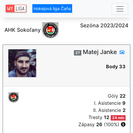
Hokejová liga Čaňa
Sezóna 2023/2024
AHK Sokoľany
Matej Janke
27
Body 33
Góly
22
I. Asistencie
9
II. Asistencie
2
Tresty
12
24 min
Zápasy
26
(100%)