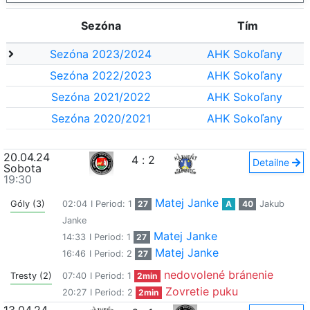
Sezóna
Tím
Sezóna 2023/2024
AHK Sokoľany
Sezóna 2022/2023
AHK Sokoľany
Sezóna 2021/2022
AHK Sokoľany
Sezóna 2020/2021
AHK Sokoľany
20.04.24
4
:
2
Detailne
Sobota
19:30
Matej Janke
Góly (3)
02:04
I Period: 1
27
A
40
Jakub
Janke
Matej Janke
14:33
I Period: 1
27
Matej Janke
16:46
I Period: 2
27
nedovolené bránenie
Tresty (2)
07:40
I Period: 1
2min
Zovretie puku
20:27
I Period: 2
2min