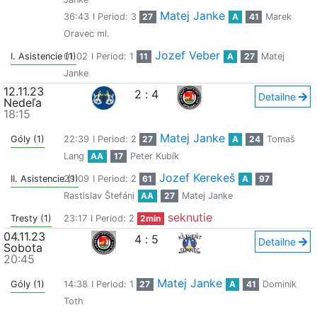
Matej Janke
36:43
I Period: 3
27
A
41
Marek
Oravec ml.
Jozef Veber
I. Asistencie (1)
01:02
I Period: 1
11
A
27
Matej
Janke
12.11.23
2
:
4
Detailne
Nedeľa
18:15
Matej Janke
Góly (1)
22:39
I Period: 2
27
A
24
Tomaš
Lang
AA
17
Peter Kubík
Jozef Kerekeš
II. Asistencie (1)
29:09
I Period: 2
61
A
97
Rastislav Štefáni
AA
27
Matej Janke
seknutie
Tresty (1)
23:17
I Period: 2
2min
04.11.23
4
:
5
Detailne
Sobota
20:45
Matej Janke
Góly (1)
14:38
I Period: 1
27
A
41
Dominik
Toth