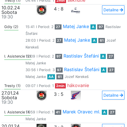
seknutie
Tresty (1)
04:44
I Period: 1
2min
10.02.24
4
:
8
Detailne
Sobota
19:30
Matej Janke
Góly (2)
15:41
I Period: 2
27
A
97
Rastislav
Štefáni
Matej Janke
28:03
I Period: 2
27
A
61
Jozef
Kerekeš
Rastislav Štefáni
I. Asistencie (2)
19:09
I Period: 2
97
A
27
Matej Janke
Rastislav Štefáni
30:56
I Period: 3
97
A
27
Matej Janke
AA
61
Jozef Kerekeš
hákovanie
Tresty (1)
09:07
I Period: 1
2min
27.01.24
3
:
5
Detailne
Sobota
19:30
Marek Oravec ml.
I. Asistencie (1)
14:59
I Period: 1
41
A
27
Matej Janke
20.01.24