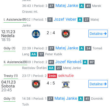
Matej Janke
36:43
I Period: 3
27
A
41
Marek
Oravec ml.
Jozef Veber
I. Asistencie (1)
01:02
I Period: 1
11
A
27
Matej
Janke
12.11.23
2
:
4
Detailne
Nedeľa
18:15
Matej Janke
Góly (1)
22:39
I Period: 2
27
A
24
Tomaš
Lang
AA
17
Peter Kubík
Jozef Kerekeš
II. Asistencie (1)
29:09
I Period: 2
61
A
97
Rastislav Štefáni
AA
27
Matej Janke
seknutie
Tresty (1)
23:17
I Period: 2
2min
04.11.23
4
:
5
Detailne
Sobota
20:45
Matej Janke
Góly (1)
14:38
I Period: 1
27
A
41
Dominik
Toth