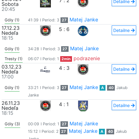
7
:
2
Detailne
Sobota
20:45
Matej Janke
Góly (1)
41:39
I Period: 3
27
17.12.23
5
:
6
Detailne
Nedeľa
18:15
Matej Janke
Góly (1)
34:28
I Period: 3
27
podrazenie
Tresty (1)
06:07
I Period: 1
2min
03.12.23
4
:
3
Detailne
Nedeľa
17:00
Matej Janke
Góly (1)
33:21
I Period: 3
27
A
40
Jakub
Janke
26.11.23
4
:
1
Detailne
Nedeľa
18:15
Matej Janke
Góly (3)
00:09
I Period: 1
27
Matej Janke
15:12
I Period: 2
27
A
40
Jakub
Janke