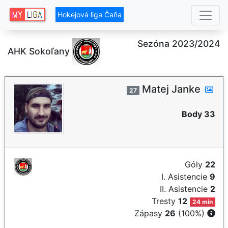
Hokejová liga Čaňa
Sezóna 2023/2024
AHK Sokoľany
Matej Janke
27
Body 33
Góly
22
I. Asistencie
9
II. Asistencie
2
Tresty
12
24 min
Zápasy
26
(100%)