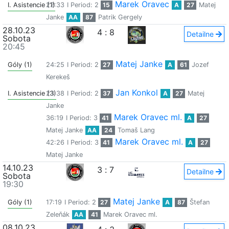
Marek Oravec
I. Asistencie (1)
22:33
I Period: 2
15
A
27
Matej
Janke
AA
87
Patrik Gergely
28.10.23
4
:
8
Detailne
Sobota
20:45
Matej Janke
Góly (1)
24:25
I Period: 2
27
A
61
Jozef
Kerekeš
Jan Konkol
I. Asistencie (3)
23:38
I Period: 2
37
A
27
Matej
Janke
Marek Oravec ml.
36:19
I Period: 3
41
A
27
Matej Janke
AA
24
Tomaš Lang
Marek Oravec ml.
42:26
I Period: 3
41
A
27
Matej Janke
14.10.23
3
:
7
Detailne
Sobota
19:30
Matej Janke
Góly (1)
17:19
I Period: 2
27
A
87
Štefan
Zeleňák
AA
41
Marek Oravec ml.
08.10.23