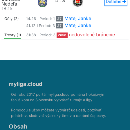
4
:
3
Detailne
Nedeľa
18:15
Matej Janke
Góly (2)
14:26
I Period: 1
27
Matej Janke
41:12
I Period: 3
27
nedovolené bránenie
Tresty (1)
31:38
I Period: 3
2min
myliga.cloud
Od roku 2017 portál myliga.cloud pomáha hokejovým
fanúšikom na Slovensku vytvárať turnaje a ligy.
Pomocou služby môžete vytvárať udalosti, pozývať
priateľov, sledovať výsledky tímov a osobné úspechy.
Obsah