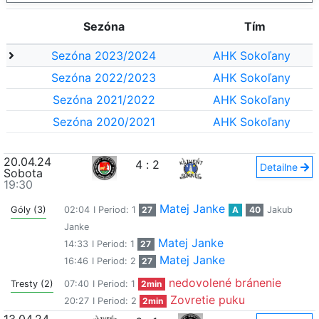
Sezóna
Tím
Sezóna 2023/2024
AHK Sokoľany
Sezóna 2022/2023
AHK Sokoľany
Sezóna 2021/2022
AHK Sokoľany
Sezóna 2020/2021
AHK Sokoľany
20.04.24
4
:
2
Detailne
Sobota
19:30
Matej Janke
Góly (3)
02:04
I Period: 1
27
A
40
Jakub
Janke
Matej Janke
14:33
I Period: 1
27
Matej Janke
16:46
I Period: 2
27
nedovolené bránenie
Tresty (2)
07:40
I Period: 1
2min
Zovretie puku
20:27
I Period: 2
2min