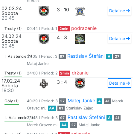
Štefáni
02.03.24
3
:
10
Detailne
Sobota
20:45
podrazenie
Tresty (1)
00:44
I Period: 1
2min
24.02.24
4
:
3
Detailne
Sobota
20:45
Rastislav Štefáni
I. Asistencie (1)
37:05
I Period: 3
97
A
27
Matej Janke
držanie
Tresty (1)
24:00
I Period: 2
2min
17.02.24
3
:
4
Detailne
Sobota
19:30
Matej Janke
Góly (1)
40:29
I Period: 3
27
A
41
Marek
Oravec ml.
AA
81
Stanislav Zajac
Rastislav Štefáni
II. Asistencie (1)
33:48
I Period: 3
97
A
41
Marek Oravec ml.
AA
27
Matej Janke