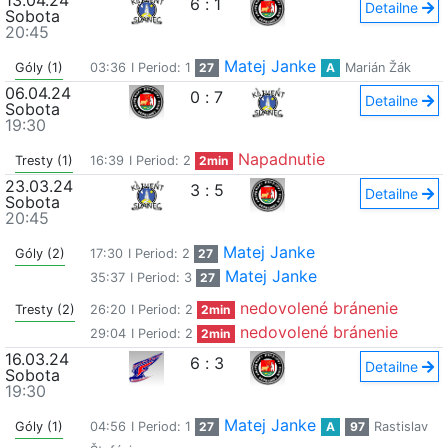
13.04.24
6
:
1
Detailne
Sobota
20:45
Matej Janke
Góly (1)
03:36
I Period: 1
27
A
Marián Žák
06.04.24
0
:
7
Detailne
Sobota
19:30
Napadnutie
Tresty (1)
16:39
I Period: 2
2min
23.03.24
3
:
5
Detailne
Sobota
20:45
Matej Janke
Góly (2)
17:30
I Period: 2
27
Matej Janke
35:37
I Period: 3
27
nedovolené bránenie
Tresty (2)
26:20
I Period: 2
2min
nedovolené bránenie
29:04
I Period: 2
2min
16.03.24
6
:
3
Detailne
Sobota
19:30
Matej Janke
Góly (1)
04:56
I Period: 1
27
A
97
Rastislav