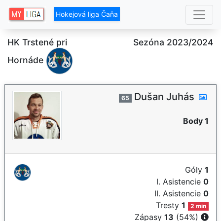
Hokejová liga Čaňa
HK Trstené pri
Sezóna 2023/2024
Hornáde
Dušan Juhás
65
Body 1
Góly
1
I. Asistencie
0
II. Asistencie
0
Tresty
1
2 min
Zápasy
13
(54%)