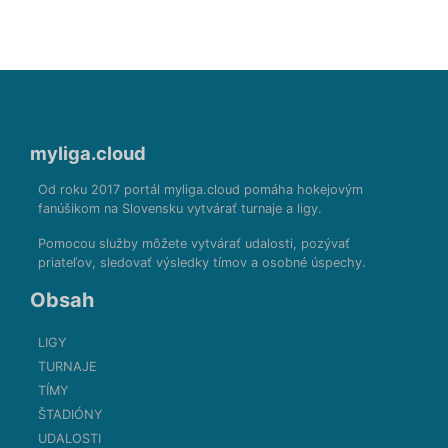
myliga.cloud
Od roku 2017 portál myliga.cloud pomáha hokejovým
fanúšikom na Slovensku vytvárať turnaje a ligy.
Pomocou služby môžete vytvárať udalosti, pozývať
priateľov, sledovať výsledky tímov a osobné úspechy.
Obsah
LIGY
TURNAJE
TÍMY
ŠTADIÓNY
UDALOSTI