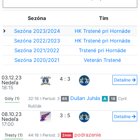
Sezóna
Tím
Sezóna 2023/2024
HK Trstené pri Hornáde
Sezóna 2022/2023
HK Trstené pri Hornáde
Sezóna 2021/2022
Trstené pri Hornáde
Sezóna 2020/2021
Veterán Trstené
03.12.23
4
:
3
Detailne
Nedeľa
18:15
Dušan Juhás
Góly (1)
32:16
I Period: 3
65
A
18
Cyril
Ruščák
08.10.23
3
:
5
Detailne
Nedeľa
17:00
podrazenie
Tresty (1)
44:16
I Period: 3
2min