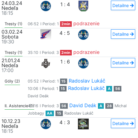
24.03.24
1
:
4
Detailne
Nedeľa
18:15
podrazenie
Tresty (1)
06:52
I Period: 1
2min
03.02.24
4
:
5
Detailne
Sobota
19:30
podrazenie
Tresty (1)
35:10
I Period: 3
2min
21.01.24
1
:
6
Detailne
Nedeľa
17:00
Radoslav Lukáč
Góly (2)
05:52
I Period: 1
15
Radoslav Lukáč
10:06
I Period: 1
15
A
56
David Deák
David Deák
II. Asistencie (1)
40:16
I Period: 3
56
A
28
Michal
Jobbagy
AA
15
Radoslav Lukáč
10.12.23
4
:
3
Detailne
Nedeľa
18:15