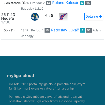
Roland Kolesár
I. Asistencie (1)
19:35
I Period: 2
14
A
15
Radoslav Lukáč
26.11.23
6
:
5
Detailne
Nedeľa
17:00
Radoslav Lukáč
Góly (1)
13:17
I Period: 1
15
A
52
Adam
Jobbagy
myliga.cloud
Od roku 2017 portál myliga.cloud pomáha hokejovým
fanúšikom na Slovensku vytvárať turnaje a ligy.
Pomocou služby môžete vytvárať udalosti, pozývať
priateľov, sledovať výsledky tímov a osobné úspechy.