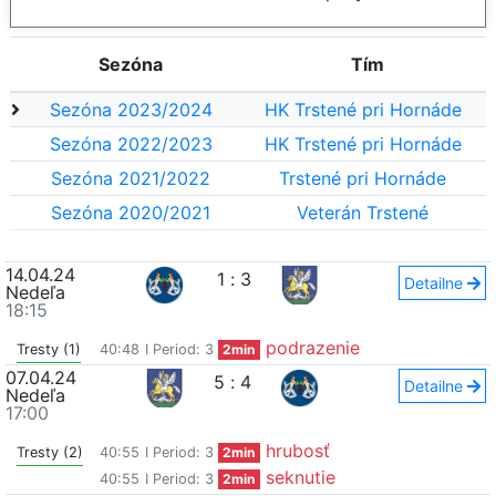
Sezóna
Tím
Sezóna 2023/2024
HK Trstené pri Hornáde
Sezóna 2022/2023
HK Trstené pri Hornáde
Sezóna 2021/2022
Trstené pri Hornáde
Sezóna 2020/2021
Veterán Trstené
14.04.24
1
:
3
Detailne
Nedeľa
18:15
podrazenie
Tresty (1)
40:48
I Period: 3
2min
07.04.24
5
:
4
Detailne
Nedeľa
17:00
hrubosť
Tresty (2)
40:55
I Period: 3
2min
seknutie
40:55
I Period: 3
2min