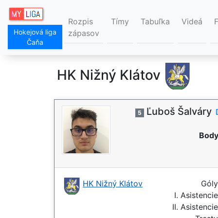
Rozpis
Tímy
Tabuľka
Videá
Hokejová liga
zápasov
Čaňa
HK Nižný Klátov
Ľuboš Šalváry
5
Body
HK Nižný Klátov
Gól
I. Asistenci
II. Asistenci