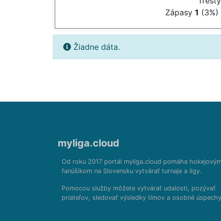
Trest
Zápasy
1
(3%)
Žiadne dáta.
myliga.cloud
Od roku 2017 portál myliga.cloud pomáha hokejový
fanúšikom na Slovensku vytvárať turnaje a ligy.
Pomocou služby môžete vytvárať udalosti, pozývať
priateľov, sledovať výsledky tímov a osobné úspechy