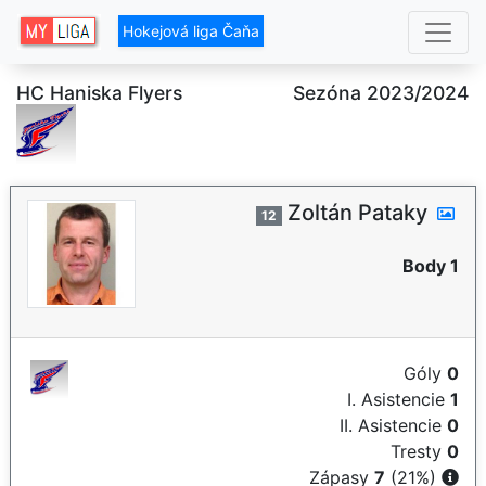
Hokejová liga Čaňa
HC Haniska Flyers
Sezóna 2023/2024
Zoltán Pataky
12
Body 1
Góly
0
I. Asistencie
1
II. Asistencie
0
Tresty
0
Zápasy
7
(21%)