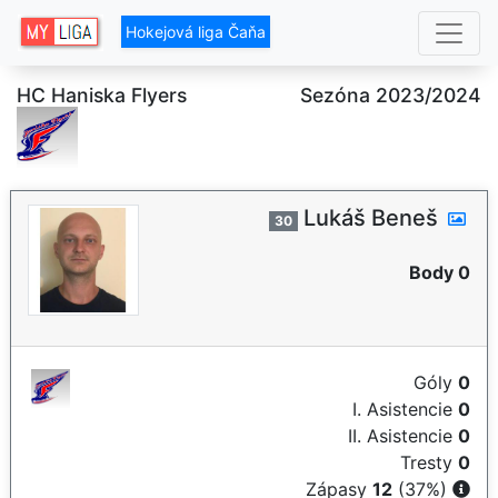
Hokejová liga Čaňa
HC Haniska Flyers
Sezóna 2023/2024
Lukáš Beneš
30
Body 0
Góly
0
I. Asistencie
0
II. Asistencie
0
Tresty
0
Zápasy
12
(37%)