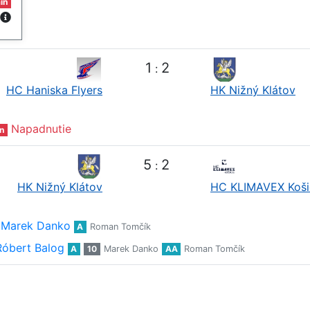
in
1
2
:
HC Haniska Flyers
HK Nižný Klátov
Napadnutie
n
5
2
:
HK Nižný Klátov
HC KLIMAVEX Koši
Marek Danko
A
Roman Tomčík
Róbert Balog
A
10
Marek Danko
AA
Roman Tomčík