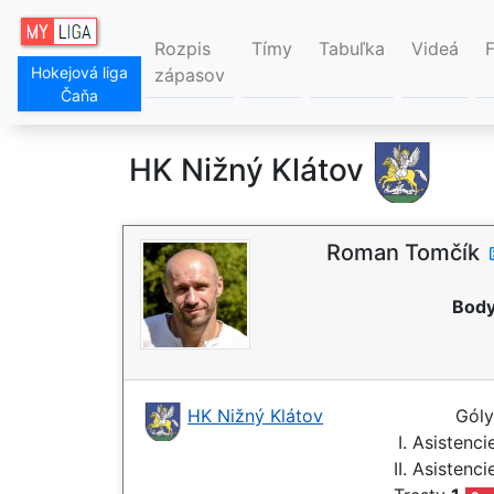
Rozpis
Tímy
Tabuľka
Videá
Hokejová liga
zápasov
Čaňa
HK Nižný Klátov
Roman Tomčík
Body
HK Nižný Klátov
Gól
I. Asistenc
II. Asistenc