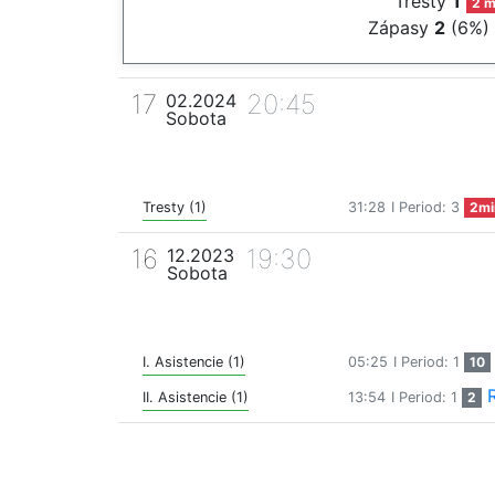
Tresty
1
2 m
Zápasy
2
(6%)
17
20:45
02.2024
Sobota
Tresty (1)
31:28
I Period: 3
2mi
16
19:30
12.2023
Sobota
I. Asistencie (1)
05:25
I Period: 1
10
II. Asistencie (1)
13:54
I Period: 1
2