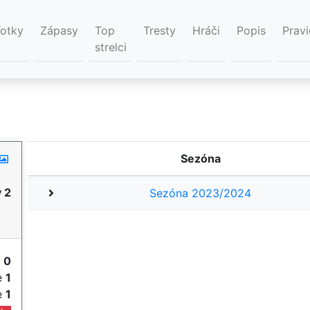
Fotky
Zápasy
Top
Tresty
Hráči
Popis
Pravi
strelci
Sezóna
 2
Sezóna 2023/2024
y
0
ie
1
ie
1