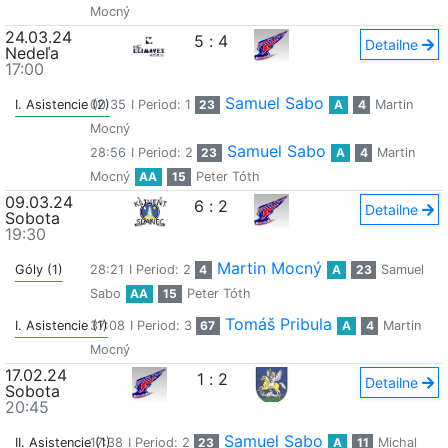
Mocný
24.03.24
5
:
4
Detailne
Nedeľa
17:00
Samuel Sabo
I. Asistencie (2)
00:35
I Period: 1
23
A
4
Martin
Mocný
Samuel Sabo
28:56
I Period: 2
23
A
4
Martin
Mocný
AA
15
Peter Tóth
09.03.24
6
:
2
Detailne
Sobota
19:30
Martin Mocný
Góly (1)
28:21
I Period: 2
4
A
23
Samuel
Sabo
AA
15
Peter Tóth
Tomáš Pribula
I. Asistencie (1)
37:08
I Period: 3
67
A
4
Martin
Mocný
17.02.24
1
:
2
Detailne
Sobota
20:45
Samuel Sabo
II. Asistencie (1)
17:38
I Period: 2
23
A
11
Michal