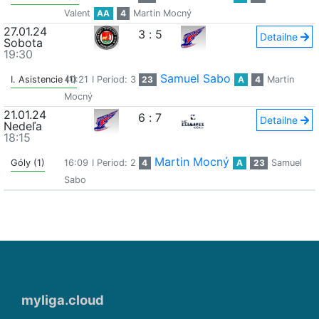
Valent
AA
4
Martin Mocný
27.01.24
3
:
5
Detailne
Sobota
19:30
Samuel Sabo
I. Asistencie (1)
40:21
I Period: 3
23
A
4
Martin
Mocný
21.01.24
6
:
7
Detailne
Nedeľa
18:15
Martin Mocný
Góly (1)
16:09
I Period: 2
4
A
23
Samuel
Sabo
myliga.cloud