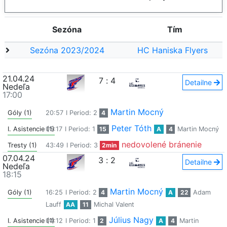
Sezóna
Tím
Sezóna 2023/2024
HC Haniska Flyers
21.04.24
7
:
4
Detailne
Nedeľa
17:00
Martin Mocný
Góly (1)
20:57
I Period: 2
4
Peter Tóth
I. Asistencie (1)
05:17
I Period: 1
15
A
4
Martin Mocný
nedovolené bránenie
Tresty (1)
43:49
I Period: 3
2min
07.04.24
3
:
2
Detailne
Nedeľa
18:15
Martin Mocný
Góly (1)
16:25
I Period: 2
4
A
22
Adam
Lauff
AA
11
Michal Valent
Július Nagy
I. Asistencie (1)
04:12
I Period: 1
2
A
4
Martin