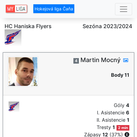
Hokejová liga Čaňa
HC Haniska Flyers
Sezóna 2023/2024
Martin Mocný
4
Body 11
Góly
4
I. Asistencie
6
II. Asistencie
1
Tresty
1
2 min
Zápasy
12
(37%)