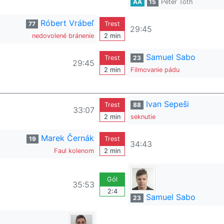
AA
15
Peter Tóth
Róbert Vrábeľ
77
Trest
29:45
nedovolené bránenie
2 min
Samuel Sabo
Trest
23
29:45
2 min
Filmovanie pádu
Ivan Sepeši
Trest
88
33:07
2 min
seknutie
Marek Černák
19
Trest
34:43
Faul kolenom
2 min
Gól
35:53
2:4
Samuel Sabo
23