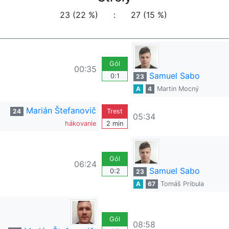
23 (22 %)
:
27 (15 %)
Gól
00:35
Samuel Sabo
0:1
23
A
4
Martin Mocný
Marián Štefanovič
24
Trest
05:34
hákovanie
2 min
Gól
06:24
Samuel Sabo
0:2
23
A
67
Tomáš Pribula
Gól
08:58