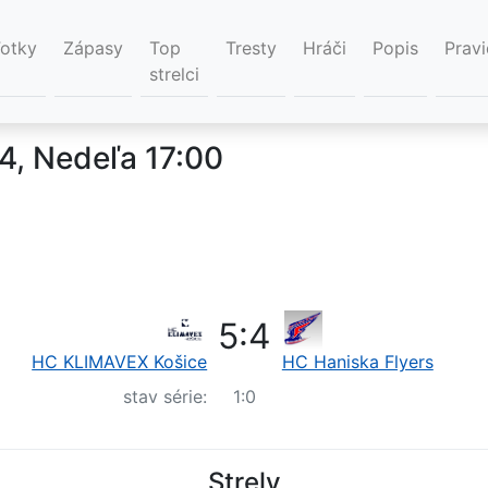
Fotky
Zápasy
Top
Tresty
Hráči
Popis
Pravi
strelci
24, Nedeľa 17:00
5
:
4
HC KLIMAVEX Košice
HC Haniska Flyers
stav série:
1
:
0
Strely