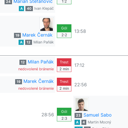
Marián Štefanovič
1:2
24
A
40
Ivan Klepáč
Gól
13:58
Marek Černák
2:2
19
A
12
Milan Paňák
Milan Paňák
12
Trest
17:12
nedovolené bránenie
2 min
Marek Černák
19
Trest
22:56
nedovolené bránenie
2 min
Gól
28:56
Samuel Sabo
23
2:3
A
4
Martin Mocný