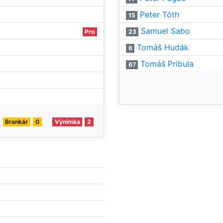
Peter Tóth
15
Samuel Sabo
Pro
23
Tomáš Hudák
6
Tomáš Pribula
67
Brankár
0
Výnimka
2