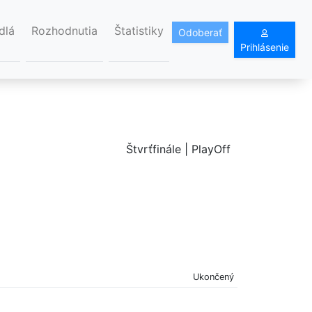
dlá
Rozhodnutia
Štatistiky
Odoberať
Prihlásenie
Štvrťfinále | PlayOff
Ukončený