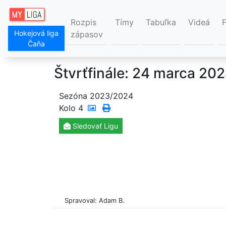
Rozpis
Tímy
Tabuľka
Videá
Hokejová liga
zápasov
Čaňa
Štvrťfinále: 24 marca 20
Sezóna 2023/2024
Kolo
4
Sledovať
Ligu
Spravoval: Adam B.