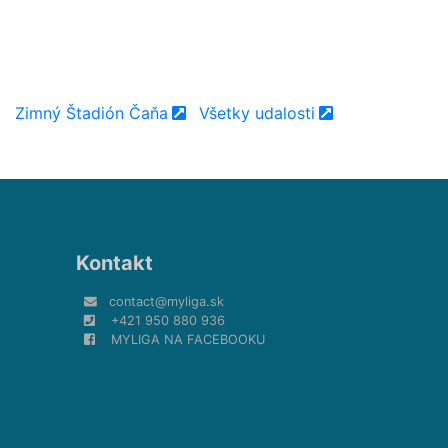
Zimný Štadión Čaňa
Všetky udalosti
Kontakt
contact@myliga.sk
+421 950 880 936
MYLIGA NA FACEBOOKU