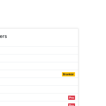
ers
Brankár
Pro
Pro