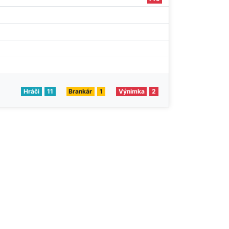
Hráči
11
Brankár
1
Výnimka
2