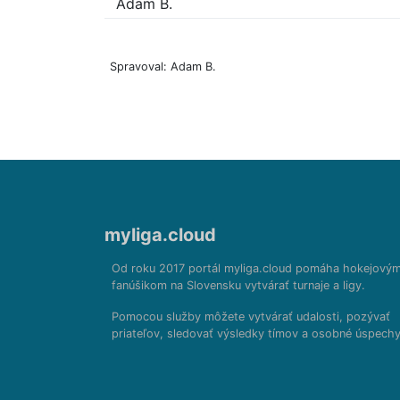
Adam B.
Spravoval: Adam B.
myliga.cloud
Od roku 2017 portál myliga.cloud pomáha hokejový
fanúšikom na Slovensku vytvárať turnaje a ligy.
Pomocou služby môžete vytvárať udalosti, pozývať
priateľov, sledovať výsledky tímov a osobné úspechy