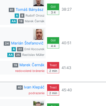
Gól
38:27
Tomáš Bányász
81
3:4
A
8
Rudolf Orosz
AA
19
Marek Černák
Gól
40:51
Marián Štefanovič
24
4:4
A
22
Emil Kocourek
AA
25
Rastislav Müller
Marek Černák
19
Trest
41:43
nedovolené bránenie
2 min
Ivan Klepáč
40
Trest
45:40
podrazenie
2 min