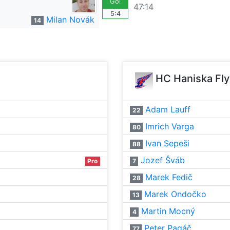
Gól
47:14
5:4
Milan Novák
14
HC Haniska Fly
Adam Lauff
22
Imrich Varga
80
Ivan Sepeši
88
Jozef Šváb
Pro
7
Marek Fedič
28
Marek Ondočko
13
Martin Mocný
4
Peter Pagáč
77