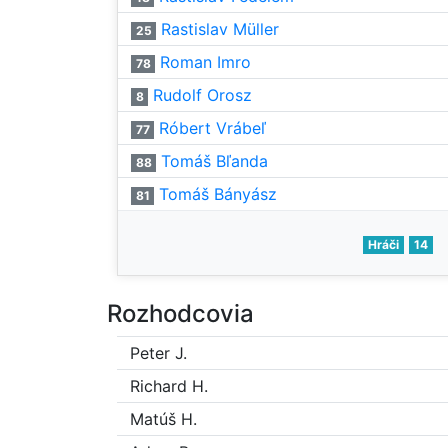
Rastislav Müller
25
Roman Imro
78
Rudolf Orosz
8
Róbert Vrábeľ
77
Tomáš Bľanda
88
Tomáš Bányász
81
Hráči
14
Rozhodcovia
Peter J.
Richard H.
Matúš H.