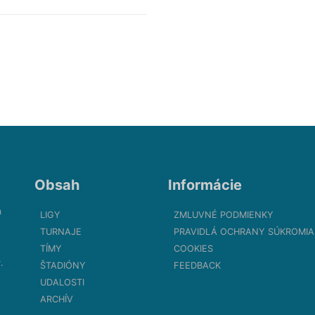
Obsah
Informácie
m
LIGY
ZMLUVNÉ PODMIENKY
TURNAJE
PRAVIDLÁ OCHRANY SÚKROMIA
TÍMY
COOKIES
.
ŠTADIÓNY
FEEDBACK
UDALOSTI
ARCHÍV