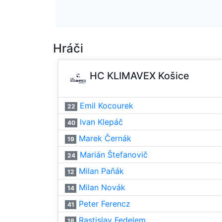
Hráči
HC KLIMAVEX Košice
Emil Kocourek
22
Ivan Klepáč
40
Marek Černák
19
Marián Štefanovič
24
Milan Paňák
12
Milan Novák
14
Peter Ferencz
41
Rastislav Fedelem
18