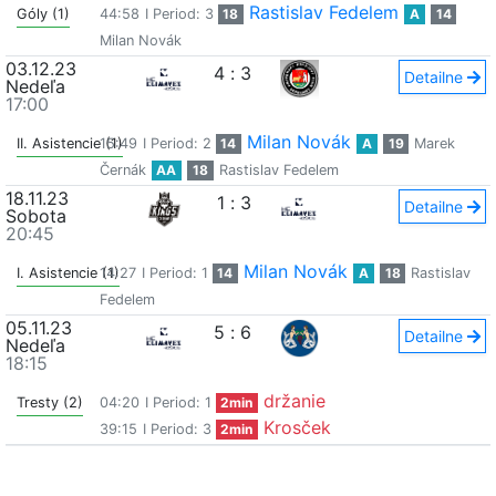
Rastislav Fedelem
Góly (1)
44:58
I Period: 3
18
A
14
Milan Novák
03.12.23
4
:
3
Detailne
Nedeľa
17:00
Milan Novák
II. Asistencie (1)
15:49
I Period: 2
14
A
19
Marek
Černák
AA
18
Rastislav Fedelem
18.11.23
1
:
3
Detailne
Sobota
20:45
Milan Novák
I. Asistencie (1)
14:27
I Period: 1
14
A
18
Rastislav
Fedelem
05.11.23
5
:
6
Detailne
Nedeľa
18:15
držanie
Tresty (2)
04:20
I Period: 1
2min
Krosček
39:15
I Period: 3
2min