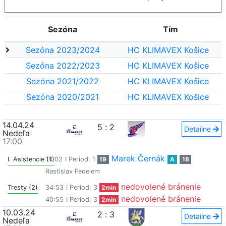
Sezóna
Tím
Sezóna 2023/2024
HC KLIMAVEX Košice
Sezóna 2022/2023
HC KLIMAVEX Košice
Sezóna 2021/2022
HC KLIMAVEX Košice
Sezóna 2020/2021
HC KLIMAVEX Košice
14.04.24
5
:
2
Detailne
Nedeľa
17:00
Marek Černák
I. Asistencie (1)
14:02
I Period: 1
19
A
18
Rastislav Fedelem
nedovolené bránenie
Tresty (2)
34:53
I Period: 3
2min
nedovolené bránenie
40:55
I Period: 3
2min
10.03.24
2
:
3
Detailne
Nedeľa