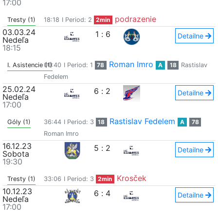
17:00
podrazenie
Tresty (1)
18:18
I Period: 2
2min
03.03.24
1
:
6
Detailne
Nedeľa
18:15
Roman Imro
I. Asistencie (1)
00:40
I Period: 1
78
A
18
Rastislav
Fedelem
25.02.24
6
:
2
Detailne
Nedeľa
17:00
Rastislav Fedelem
Góly (1)
36:44
I Period: 3
18
A
78
Roman Imro
16.12.23
5
:
2
Detailne
Sobota
19:30
Krosček
Tresty (1)
33:06
I Period: 3
2min
10.12.23
6
:
4
Detailne
Nedeľa
17:00