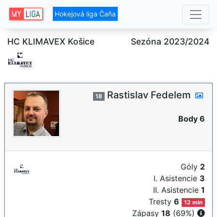
Hokejová liga Čaňa
HC KLIMAVEX Košice
Sezóna 2023/2024
Rastislav Fedelem
18
Body 6
Góly
2
I. Asistencie
3
II. Asistencie
1
Tresty
6
12 min
Zápasy
18
(69%)