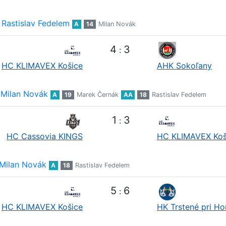
Rastislav Fedelem
A
14
Milan Novák
4
3
:
HC KLIMAVEX Košice
AHK Sokoľany
Milan Novák
A
19
Marek Černák
AA
18
Rastislav Fedelem
1
3
:
HC Cassovia KINGS
HC KLIMAVEX Koš
Milan Novák
A
18
Rastislav Fedelem
5
6
:
HC KLIMAVEX Košice
HK Trstené pri H