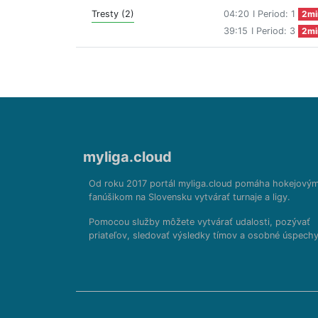
Tresty (2)
04:20
I Period: 1
2mi
39:15
I Period: 3
2mi
myliga.cloud
Od roku 2017 portál myliga.cloud pomáha hokejový
fanúšikom na Slovensku vytvárať turnaje a ligy.
Pomocou služby môžete vytvárať udalosti, pozývať
priateľov, sledovať výsledky tímov a osobné úspechy