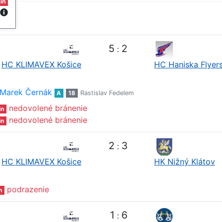
in
5
2
:
HC KLIMAVEX Košice
HC Haniska Flyer
Marek Černák
A
18
Rastislav Fedelem
nedovolené bránenie
in
nedovolené bránenie
in
2
3
:
HC KLIMAVEX Košice
HK Nižný Klátov
podrazenie
n
1
6
: