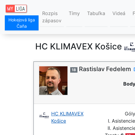
Rozpis
Tímy
Tabuľka
Videá
Hokejová liga
zápasov
Čaňa
HC KLIMAVEX Košice
Rastislav Fedelem
18
Body
HC KLIMAVEX
Gól
Košice
I. Asistenci
II. Asistenc