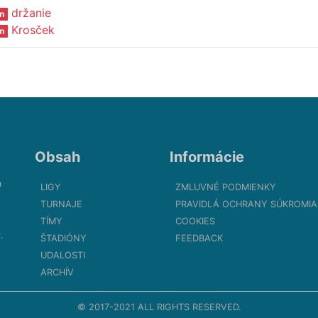
držanie
n
Krosček
n
Obsah
Informácie
m
LIGY
ZMLUVNÉ PODMIENKY
TURNAJE
PRAVIDLÁ OCHRANY SÚKROMIA
TÍMY
COOKIES
.
ŠTADIÓNY
FEEDBACK
UDALOSTI
ARCHÍV
© 2017-2021 ALL RIGHTS RESERVED.