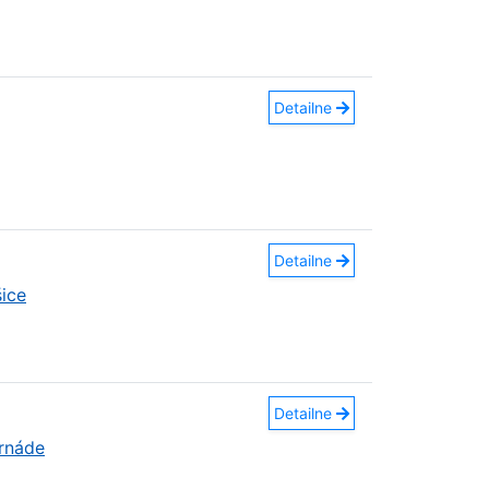
Detailne
Detailne
ice
Detailne
ornáde