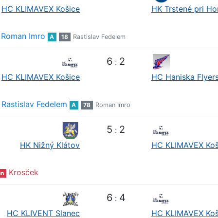
HC KLIMAVEX Košice
HK Trstené pri H
Roman Imro
A
18
Rastislav Fedelem
6
2
:
HC KLIMAVEX Košice
HC Haniska Flyer
Rastislav Fedelem
A
78
Roman Imro
5
2
:
HK Nižný Klátov
HC KLIMAVEX Koš
Krosček
in
6
4
:
HC KLIVENT Slanec
HC KLIMAVEX Koš