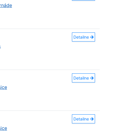
ornáde
Detailne
s
Detailne
ice
Detailne
ice