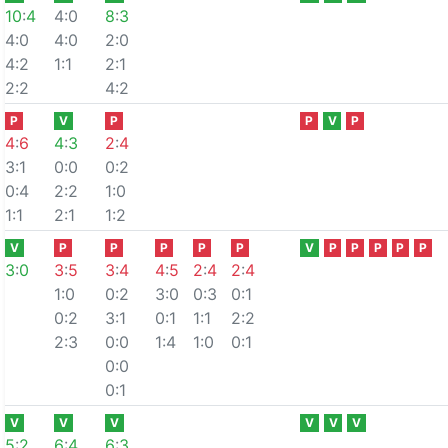
10
:
4
4:0
8
:
3
4:0
4:0
2:0
4:2
1:1
2:1
2:2
4:2
P
V
P
P
V
P
4
:
6
4
:
3
2
:
4
3:1
0:0
0:2
0:4
2:2
1:0
1:1
2:1
1:2
V
P
P
P
P
P
V
P
P
P
P
P
3
:
0
3
:
5
3
:
4
4
:
5
2
:
4
2
:
4
1:0
0:2
3:0
0:3
0:1
0:2
3:1
0:1
1:1
2:2
2:3
0:0
1:4
1:0
0:1
0:0
0:1
V
V
V
V
V
V
5
:
2
6
:
4
6
:
3