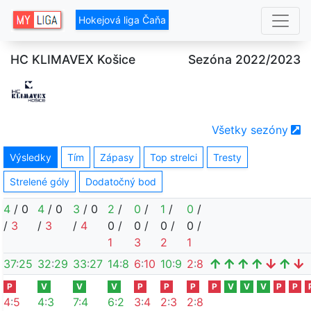
Hokejová liga Čaňa
HC KLIMAVEX Košice
Sezóna 2022/2023
Všetky sezóny
Výsledky
Tím
Zápasy
Top strelci
Tresty
Strelené góly
Dodatočný bod
4
/
0
4
/
0
3
/
0
2
/
0
/
1
/
0
/
/
3
/
3
/
4
0
/
0
/
0
/
0
/
1
3
2
1
37
:
25
32
:
29
33
:
27
14
:
8
6
:
10
10
:
9
2
:
8
P
V
V
V
P
P
P
P
V
V
V
P
P
4
:
5
4
:
3
7
:
4
6
:
2
3
:
4
2
:
3
2
:
8