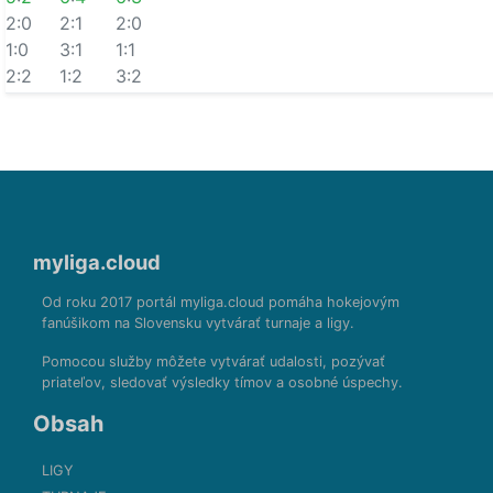
2:0
2:1
2:0
1:0
3:1
1:1
2:2
1:2
3:2
myliga.cloud
Od roku 2017 portál myliga.cloud pomáha hokejovým
fanúšikom na Slovensku vytvárať turnaje a ligy.
Pomocou služby môžete vytvárať udalosti, pozývať
priateľov, sledovať výsledky tímov a osobné úspechy.
Obsah
LIGY