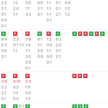
2:2
1:2
3:0
0:0
1:1
0:1
0:4
2:1
2:0
1:1
2:1
1:1
0:1
1:2
0:1
1:1
3:3
4:1
1:1
2:1
1:2
0:0
0:1
0:1
V
P
P
V
P
V
V
P
P
V
P
V
8
:
4
2
:
3
5
:
6
4
:
1
1
:
2
6
:
2
2:3
0:1
1:1
1:4
1:1
0:0
2:0
3:0
1:1
1:1
3:0
1:1
2:1
3:1
3:0
0:0
0:0
2:1
0:0
0:1
0:1
P
P
P
P
P
P
3
:
4
4
:
10
2
:
3
0:2
3:2
1:0
3:1
1:3
0:0
0:1
0:5
1:3
9
:
1
V
V
V
V
V
V