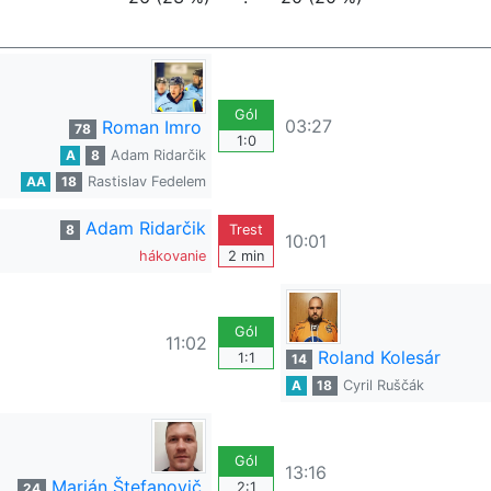
Gól
03:27
Roman Imro
78
1:0
A
8
Adam Ridarčik
AA
18
Rastislav Fedelem
Adam Ridarčik
8
Trest
10:01
hákovanie
2 min
Gól
11:02
Roland Kolesár
1:1
14
A
18
Cyril Ruščák
Gól
13:16
Marián Štefanovič
2:1
24