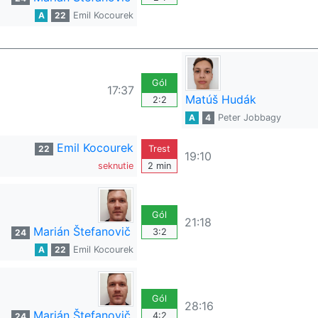
A
22
Emil Kocourek
Gól
17:37
Matúš Hudák
2:2
A
4
Peter Jobbagy
Emil Kocourek
22
Trest
19:10
seknutie
2 min
Gól
21:18
Marián Štefanovič
3:2
24
A
22
Emil Kocourek
Gól
28:16
Marián Štefanovič
4:2
24