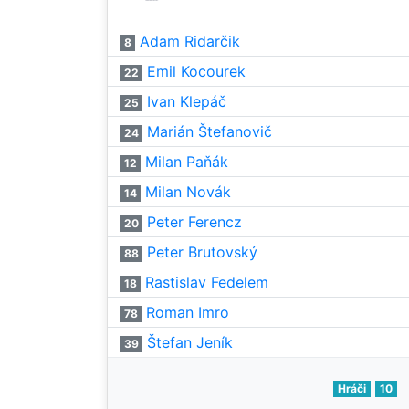
Adam Ridarčik
8
Emil Kocourek
22
Ivan Klepáč
25
Marián Štefanovič
24
Milan Paňák
12
Milan Novák
14
Peter Ferencz
20
Peter Brutovský
88
Rastislav Fedelem
18
Roman Imro
78
Štefan Jeník
39
Hráči
10