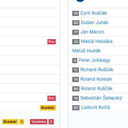
Cyril Ruščák
18
Dušan Juhás
65
Ján Marcin
77
Matúš Haluška
Pro
32
Matúš Hudák
Peter Jobbagy
4
Richard Ruščák
12
Roland Kolesár
14
Roland Ruščák
90
Sebastián Šelepský
Pro
16
Ľudovít Kočiš
Brankár
85
Brankár
1
Výnimka
2