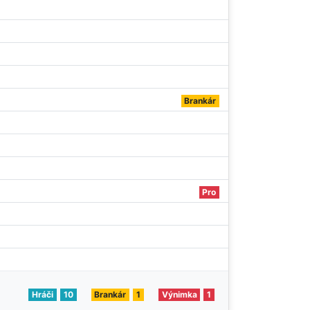
Brankár
Pro
Hráči
10
Brankár
1
Výnimka
1