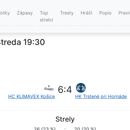
Fotky
Zápasy
Top
Tresty
Hráči
Popis
Pravi
strelci
Streda 19:30
6
:
4
HC KLIMAVEX Košice
HK Trstené pri Hornáde
Strely
26 (23 %)
:
20 (20 %)