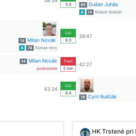
38:39
Dušan Juhás
5:3
65
A
14
Roland Kolesár
Gól
39:47
Milan Novák
6:3
14
A
78
Roman Imro
Milan Novák
14
Trest
42:27
podrazenie
2 min
Gól
43:34
6:4
Cyril Ruščák
18
HK Trstené pri