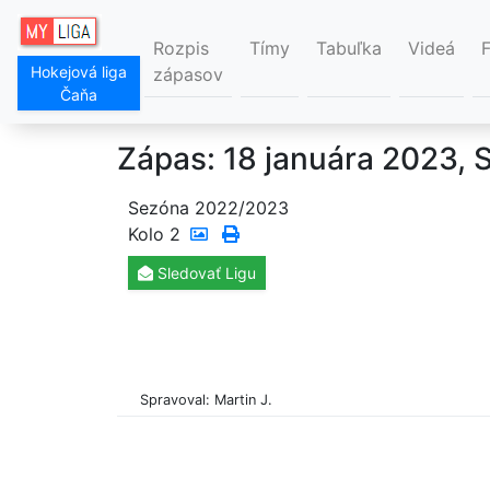
Rozpis
Tímy
Tabuľka
Videá
Hokejová liga
zápasov
Čaňa
Zápas: 18 januára 2023, 
Sezóna 2022/2023
Kolo
2
Sledovať
Ligu
Spravoval: Martin J.