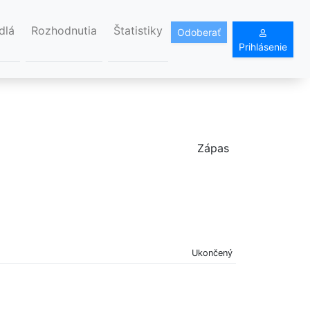
dlá
Rozhodnutia
Štatistiky
Odoberať
Prihlásenie
Zápas
Ukončený