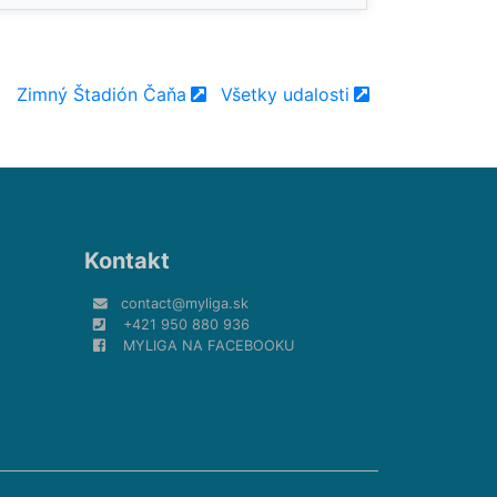
Zimný Štadión Čaňa
Všetky udalosti
Kontakt
contact@myliga.sk
+421 950 880 936
MYLIGA NA FACEBOOKU