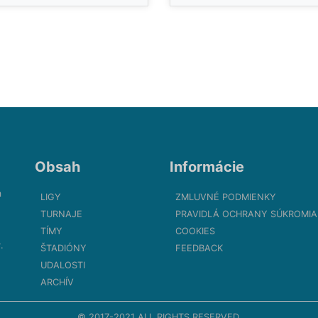
Obsah
Informácie
m
LIGY
ZMLUVNÉ PODMIENKY
TURNAJE
PRAVIDLÁ OCHRANY SÚKROMIA
TÍMY
COOKIES
.
ŠTADIÓNY
FEEDBACK
UDALOSTI
ARCHÍV
© 2017-2021 ALL RIGHTS RESERVED.