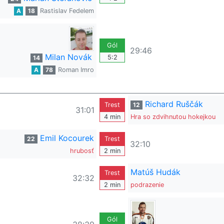
A
18
Rastislav Fedelem
Gól
29:46
Milan Novák
5:2
14
A
78
Roman Imro
Richard Ruščák
Trest
12
31:01
4 min
Hra so zdvihnutou hokejkou
Emil Kocourek
22
Trest
32:10
hrubosť
2 min
Matúš Hudák
Trest
32:32
2 min
podrazenie
Gól