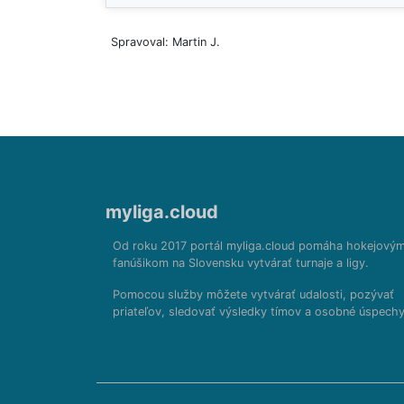
Spravoval: Martin J.
myliga.cloud
Od roku 2017 portál myliga.cloud pomáha hokejový
fanúšikom na Slovensku vytvárať turnaje a ligy.
Pomocou služby môžete vytvárať udalosti, pozývať
priateľov, sledovať výsledky tímov a osobné úspechy