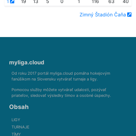
1
19
13
5
0
1
116
63
40
Zimný Štadión Čaňa
myliga.cloud
Od roku 2017 portál myliga.cloud pomáha hokejovým
fanúšikom na Slovensku vytvárať turnaje a ligy.
Pomocou služby môžete vytvárať udalosti, pozývať
priateľov, sledovať výsledky tímov a osobné úspechy.
Obsah
LIGY
TURNAJE
TÍMY