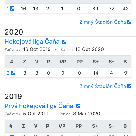
1
16
13
2
1
0
89
32
43
Zimný Štadión Čaňa
2020
Hokejová liga Čaňa
16 Oct 2019
-
12 Oct 2020
Začiatok:
Koniec:
#
Z
V
P
VP
PP
S+
S-
B
2
3
3
0
0
0
14
4
9
Zimný Štadión Čaňa
2019
Prvá hokejová liga Čaňa
5 Oct 2019
-
8 Mar 2020
Začiatok:
Koniec:
#
Z
V
P
VP
PP
S+
S-
B