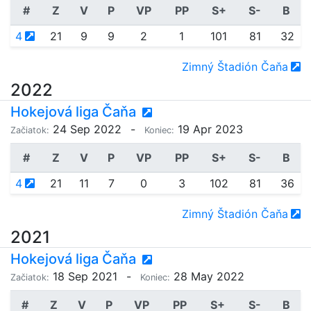
#
Z
V
P
VP
PP
S+
S-
B
4
21
9
9
2
1
101
81
32
Zimný Štadión Čaňa
2022
Hokejová liga Čaňa
24 Sep 2022
-
19 Apr 2023
Začiatok:
Koniec:
#
Z
V
P
VP
PP
S+
S-
B
4
21
11
7
0
3
102
81
36
Zimný Štadión Čaňa
2021
Hokejová liga Čaňa
18 Sep 2021
-
28 May 2022
Začiatok:
Koniec:
#
Z
V
P
VP
PP
S+
S-
B