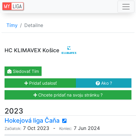
Tímy
Detailne
HC KLIMAVEX Košice
Sledovať
Tím
Pridať udalosť
Ako ?
Chcete pridať na svoju stránku ?
2023
Hokejová liga Čaňa
7 Oct 2023
-
7 Jun 2024
Začiatok:
Koniec: