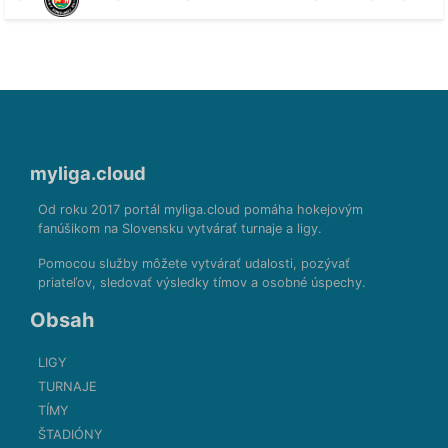
myliga.cloud
Od roku 2017 portál myliga.cloud pomáha hokejovým
fanúšikom na Slovensku vytvárať turnaje a ligy.
Pomocou služby môžete vytvárať udalosti, pozývať
priateľov, sledovať výsledky tímov a osobné úspechy.
Obsah
LIGY
TURNAJE
TÍMY
ŠTADIÓNY