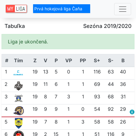
Prvá hokejová liga Čaňa
Tabuľka
Sezóna 2019/2020
Liga je ukončená.
#
Tím
Z
V
P
VP
PP
S+
S-
B
1
19
13
5
0
1
116
63
40
2
19
11
6
1
1
69
44
36
3
19
8
7
3
1
93
68
31
4
19
9
9
1
0
54
92
29
5
19
7
8
1
3
58
58
26
6
19
2
15
1
1
51
116
9