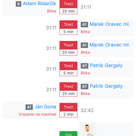
Adam Ridarčik
8
Trest
31:11
Bitka
20 min
Marek Oravec ml.
Trest
41
31:11
5 min
Bitka
Marek Oravec ml.
Trest
41
31:11
20 min
Bitka
Patrik Gergely
Trest
87
31:11
5 min
Bitka
Patrik Gergely
Trest
87
31:11
20 min
Bitka
Ján Gona
41
Trest
32:42
Vrazenie na mantinel
2 min
Gól