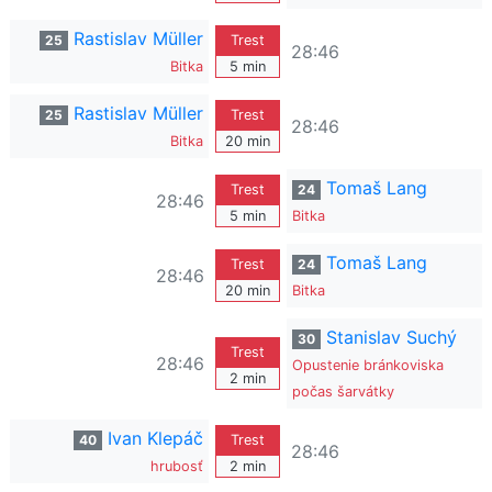
Rastislav Müller
25
Trest
28:46
Bitka
5 min
Rastislav Müller
25
Trest
28:46
Bitka
20 min
Tomaš Lang
Trest
24
28:46
5 min
Bitka
Tomaš Lang
Trest
24
28:46
20 min
Bitka
Stanislav Suchý
30
Trest
28:46
Opustenie bránkoviska
2 min
počas šarvátky
Ivan Klepáč
40
Trest
28:46
hrubosť
2 min