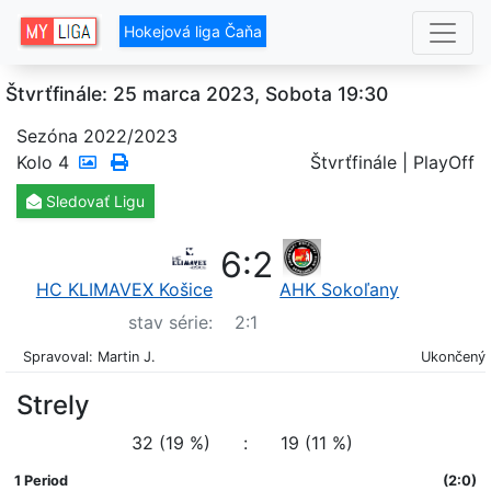
Hokejová liga Čaňa
Štvrťfinále: 25 marca 2023, Sobota 19:30
Sezóna 2022/2023
Kolo
4
Štvrťfinále | PlayOff
Sledovať
Ligu
6
:
2
HC KLIMAVEX Košice
AHK Sokoľany
stav série:
2
:
1
Spravoval: Martin J.
Ukončený
Strely
32 (19 %)
:
19 (11 %)
1 Period
(2:0)