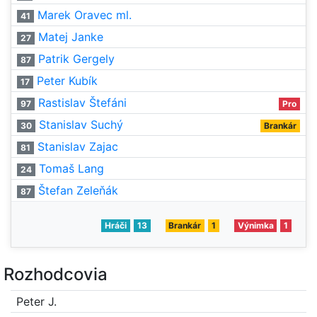
Marek Oravec ml.
41
Matej Janke
27
Patrik Gergely
87
Peter Kubík
17
Rastislav Štefáni
97
Pro
Stanislav Suchý
30
Brankár
Stanislav Zajac
81
Tomaš Lang
24
Štefan Zeleňák
87
Hráči
13
Brankár
1
Výnimka
1
Rozhodcovia
Peter J.