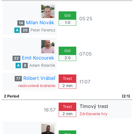
Gól
05:25
Milan Novák
1:0
14
A
20
Peter Ferencz
Gól
07:05
Emil Kocourek
2:0
22
A
8
Adam Ridarčik
Róbert Vrábeľ
77
Trest
11:07
nedovolené bránenie
2 min
2 Period
(2:1)
Tímový trest
Trest
16:57
2 min
Zdržiavanie hry