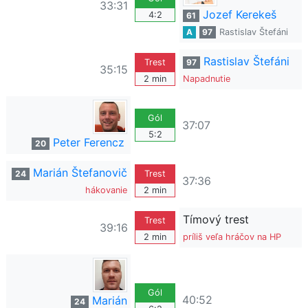
33:31
Jozef Kerekeš
4:2
61
A
97
Rastislav Štefáni
Rastislav Štefáni
Trest
97
35:15
2 min
Napadnutie
Gól
37:07
5:2
Peter Ferencz
20
Marián Štefanovič
24
Trest
37:36
hákovanie
2 min
Tímový trest
Trest
39:16
2 min
príliš veľa hráčov na HP
Gól
40:52
Marián
24