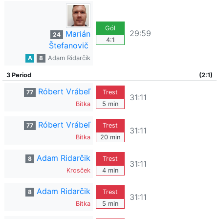
Gól
29:59
Marián
24
4:1
Štefanovič
A
8
Adam Ridarčik
3 Period
(2:1)
Róbert Vrábeľ
77
Trest
31:11
Bitka
5 min
Róbert Vrábeľ
77
Trest
31:11
Bitka
20 min
Adam Ridarčik
8
Trest
31:11
Krosček
4 min
Adam Ridarčik
8
Trest
31:11
Bitka
5 min