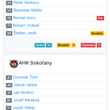
Peter Ferencz
20
Rastislav Müller
25
Roman Imro
78
Pro
Róbert Vrábeľ
77
Štefan Jeník
39
Brankár
Hráči
12
Brankár
1
Výnimka
2
AHK Sokoľany
Dominik Toth
41
Jakub Janke
40
Jan Konkol
37
Jozef Kerekeš
61
Jozef Veber
11