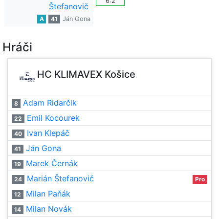
6:2
Štefanovič
A
41
Ján Gona
Hráči
HC KLIMAVEX Košice
Adam Ridarčik
8
Emil Kocourek
22
Ivan Klepáč
40
Ján Gona
41
Marek Černák
19
Marián Štefanovič
24
Pro
Milan Paňák
12
Milan Novák
14