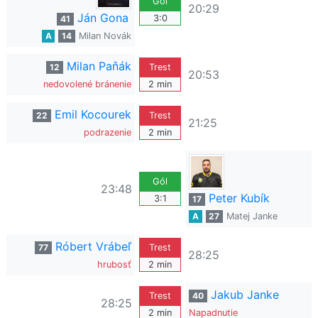
Gól
20:29
Ján Gona
3:0
41
A
14
Milan Novák
Milan Paňák
12
Trest
20:53
nedovolené bránenie
2 min
Emil Kocourek
22
Trest
21:25
podrazenie
2 min
Gól
23:48
Peter Kubík
3:1
17
A
27
Matej Janke
Róbert Vrábeľ
77
Trest
28:25
hrubosť
2 min
Jakub Janke
Trest
40
28:25
2 min
Napadnutie