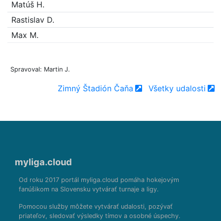
Matúš H.
Rastislav D.
Max M.
Spravoval: Martin J.
Zimný Štadión Čaňa
Všetky udalosti
myliga.cloud
Od roku 2017 portál myliga.cloud pomáha hokejovým
fanúšikom na Slovensku vytvárať turnaje a ligy.
Pomocou služby môžete vytvárať udalosti, pozývať
priateľov, sledovať výsledky tímov a osobné úspechy.