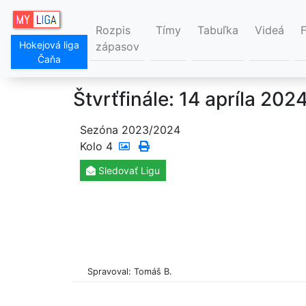
Rozpis
Tímy
Tabuľka
Videá
Hokejová liga
zápasov
Čaňa
Štvrťfinále: 14 apríla 202
Sezóna 2023/2024
Kolo
4
Sledovať
Ligu
Spravoval: Tomáš B.