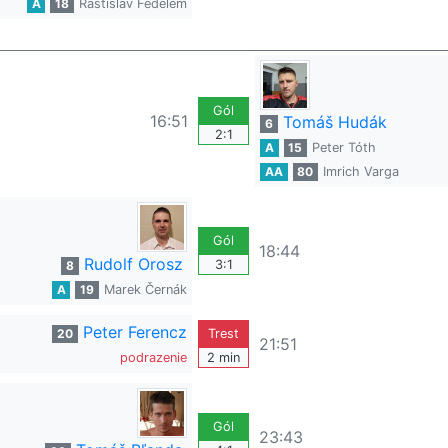
A
18
Rastislav Fedelem
Gól
16:51
Tomáš Hudák
6
2:1
A
15
Peter Tóth
AA
80
Imrich Varga
Gól
18:44
Rudolf Orosz
3:1
8
A
19
Marek Černák
Peter Ferencz
20
Trest
21:51
podrazenie
2 min
Gól
23:43