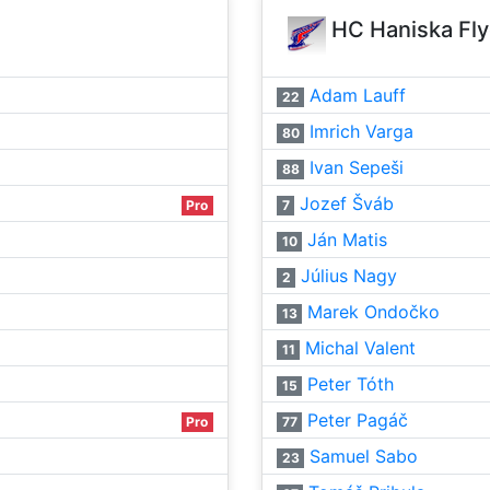
HC Haniska Fly
Adam Lauff
22
Imrich Varga
80
Ivan Sepeši
88
Jozef Šváb
Pro
7
Ján Matis
10
Július Nagy
2
Marek Ondočko
13
Michal Valent
11
Peter Tóth
15
Peter Pagáč
Pro
77
Samuel Sabo
23