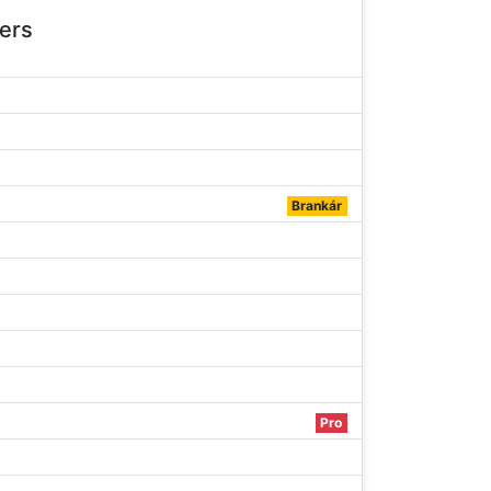
ers
Brankár
Pro