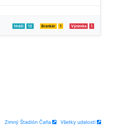
Hráči
12
Brankár
1
Výnimka
1
Zimný Štadión Čaňa
Všetky udalosti