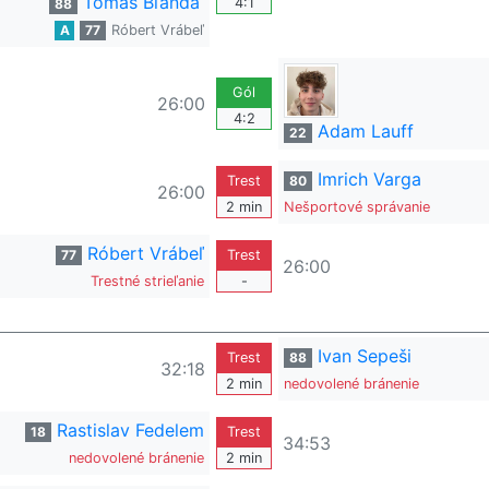
Tomáš Bľanda
4:1
88
A
77
Róbert Vrábeľ
Gól
26:00
4:2
Adam Lauff
22
Imrich Varga
Trest
80
26:00
2 min
Nešportové správanie
Róbert Vrábeľ
77
Trest
26:00
Trestné strieľanie
-
Ivan Sepeši
Trest
88
32:18
2 min
nedovolené bránenie
Rastislav Fedelem
18
Trest
34:53
nedovolené bránenie
2 min