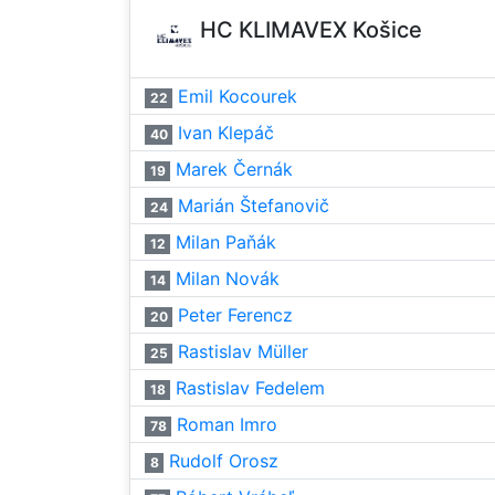
HC KLIMAVEX Košice
Emil Kocourek
22
Ivan Klepáč
40
Marek Černák
19
Marián Štefanovič
24
Milan Paňák
12
Milan Novák
14
Peter Ferencz
20
Rastislav Müller
25
Rastislav Fedelem
18
Roman Imro
78
Rudolf Orosz
8