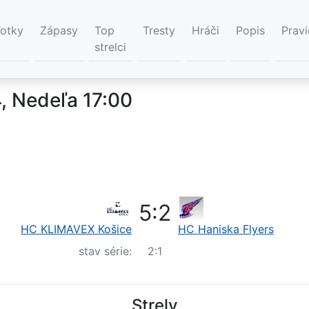
Fotky
Zápasy
Top
Tresty
Hráči
Popis
Pravi
strelci
4, Nedeľa 17:00
5
:
2
HC KLIMAVEX Košice
HC Haniska Flyers
stav série:
2
:
1
Strely