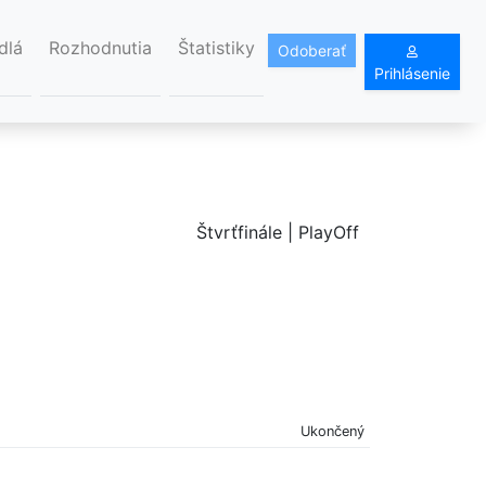
dlá
Rozhodnutia
Štatistiky
Odoberať
Prihlásenie
Štvrťfinále | PlayOff
Ukončený