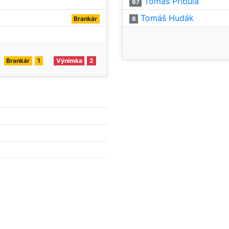
Tomáš Pribula
67
Tomáš Hudák
Brankár
6
Brankár
1
Výnimka
2