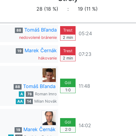
28 (18 %)
:
19 (11 %)
Tomáš Bľanda
88
Trest
05:24
nedovolené bránenie
2 min
Marek Černák
19
Trest
07:23
hákovanie
2 min
Gól
11:48
Tomáš Bľanda
88
1:0
A
78
Roman Imro
AA
14
Milan Novák
Gól
14:02
Marek Černák
2:0
19