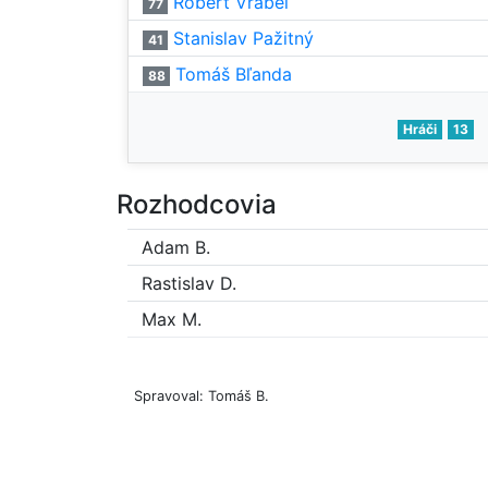
Róbert Vrábeľ
77
Stanislav Pažitný
41
Tomáš Bľanda
88
Hráči
13
Rozhodcovia
Adam B.
Rastislav D.
Max M.
Spravoval: Tomáš B.