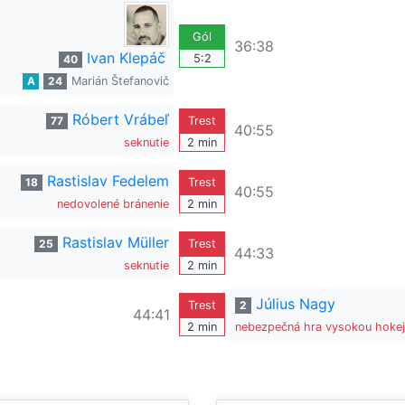
Gól
36:38
Ivan Klepáč
5:2
40
A
24
Marián Štefanovič
Róbert Vrábeľ
77
Trest
40:55
seknutie
2 min
Rastislav Fedelem
18
Trest
40:55
nedovolené bránenie
2 min
Rastislav Müller
25
Trest
44:33
seknutie
2 min
Július Nagy
Trest
2
44:41
2 min
nebezpečná hra vysokou hoke