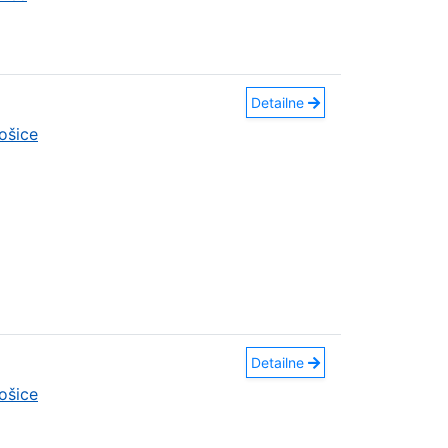
Detailne
ošice
Detailne
ošice