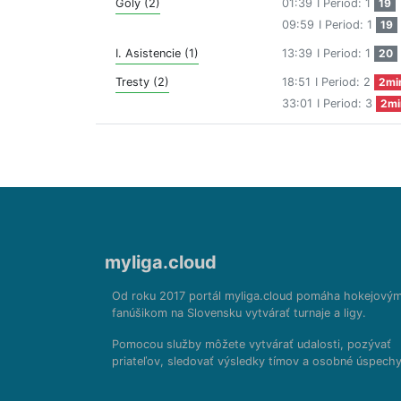
Góly (2)
01:39
I Period: 1
19
09:59
I Period: 1
19
I. Asistencie (1)
13:39
I Period: 1
20
Tresty (2)
18:51
I Period: 2
2mi
33:01
I Period: 3
2mi
myliga.cloud
Od roku 2017 portál myliga.cloud pomáha hokejový
fanúšikom na Slovensku vytvárať turnaje a ligy.
Pomocou služby môžete vytvárať udalosti, pozývať
priateľov, sledovať výsledky tímov a osobné úspechy