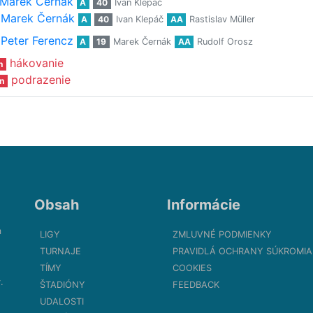
Marek Černák
A
40
Ivan Klepáč
Marek Černák
A
40
Ivan Klepáč
AA
Rastislav Müller
Peter Ferencz
A
19
Marek Černák
AA
Rudolf Orosz
hákovanie
n
podrazenie
n
Obsah
Informácie
m
LIGY
ZMLUVNÉ PODMIENKY
TURNAJE
PRAVIDLÁ OCHRANY SÚKROMIA
TÍMY
COOKIES
.
ŠTADIÓNY
FEEDBACK
UDALOSTI