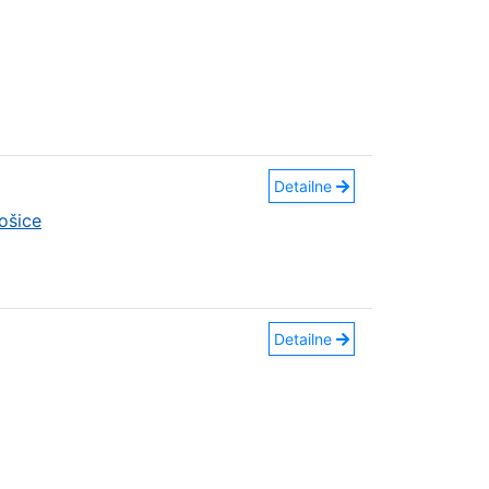
Detailne
ošice
Detailne