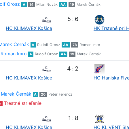
olf Orosz
A
14
Milan Novák
AA
19
Marek Černák
5
6
:
HC KLIMAVEX Košice
HK Trstené pri 
Marek Černák
A
Rudolf Orosz
AA
78
Roman Imro
Roman Imro
A
Rudolf Orosz
AA
19
Marek Černák
4
2
:
HC KLIMAVEX Košice
HC Haniska Flye
Marek Černák
A
20
Peter Ferencz
Trestné strieľanie
n
1
8
:
HC KLIMAVEX Košice
HC KLIVENT Sl