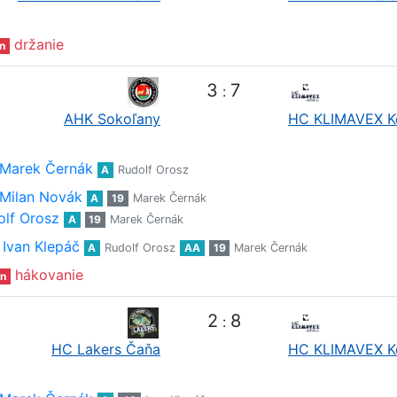
držanie
n
3
7
:
AHK Sokoľany
HC KLIMAVEX K
Marek Černák
A
Rudolf Orosz
Milan Novák
A
19
Marek Černák
olf Orosz
A
19
Marek Černák
Ivan Klepáč
A
Rudolf Orosz
AA
19
Marek Černák
hákovanie
n
2
8
:
HC Lakers Čaňa
HC KLIMAVEX K