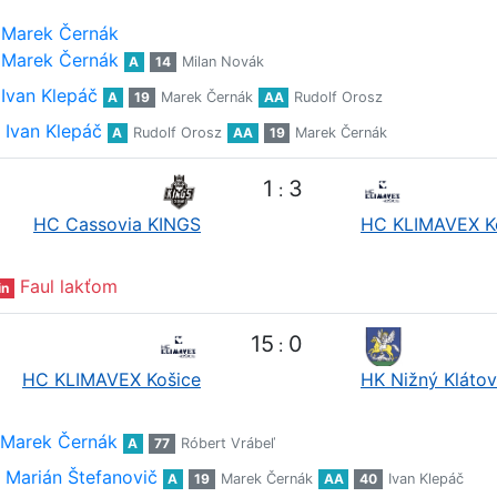
Marek Černák
Marek Černák
A
14
Milan Novák
Ivan Klepáč
A
19
Marek Černák
AA
Rudolf Orosz
Ivan Klepáč
A
Rudolf Orosz
AA
19
Marek Černák
1
3
:
HC Cassovia KINGS
HC KLIMAVEX K
Faul lakťom
in
15
0
:
HC KLIMAVEX Košice
HK Nižný Klátov
Marek Černák
A
77
Róbert Vrábeľ
Marián Štefanovič
A
19
Marek Černák
AA
40
Ivan Klepáč