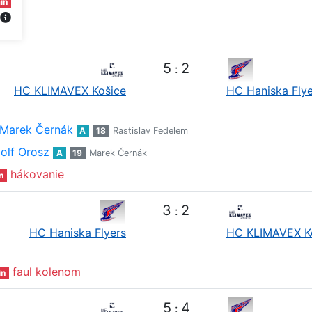
in
5
2
:
HC KLIMAVEX Košice
HC Haniska Flye
Marek Černák
A
18
Rastislav Fedelem
olf Orosz
A
19
Marek Černák
hákovanie
n
3
2
:
HC Haniska Flyers
HC KLIMAVEX K
faul kolenom
in
5
4
: