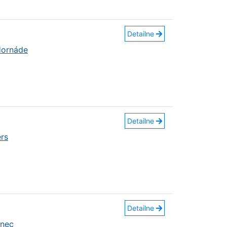
Detailne
Hornáde
Detailne
rs
Detailne
anec