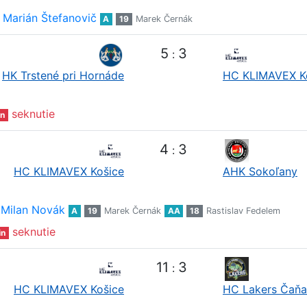
Marián Štefanovič
A
19
Marek Černák
5
3
:
HK Trstené pri Hornáde
HC KLIMAVEX K
seknutie
n
4
3
:
HC KLIMAVEX Košice
AHK Sokoľany
Milan Novák
A
19
Marek Černák
AA
18
Rastislav Fedelem
seknutie
in
11
3
:
HC KLIMAVEX Košice
HC Lakers Čaňa