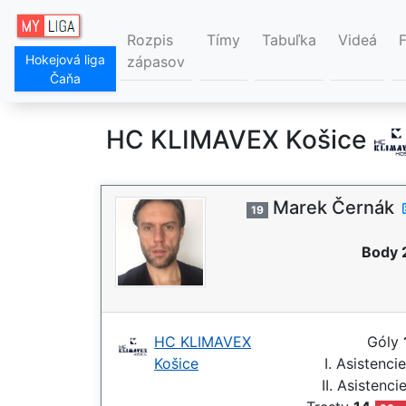
Rozpis
Tímy
Tabuľka
Videá
Hokejová liga
zápasov
Čaňa
HC KLIMAVEX Košice
Marek Černák
19
Body 
HC KLIMAVEX
Góly
Košice
I. Asistenci
II. Asistenci