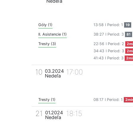
Nedeľa
Góly (1)
13:58
I Period: 1
19
II. Asistencie (1)
38:27
I Period: 3
81
Tresty (3)
22:56
I Period: 2
2m
34:43
I Period: 3
2m
41:43
I Period: 3
2mi
10
17:00
03.2024
Nedeľa
Tresty (1)
08:17
I Period: 1
2mi
21
18:15
01.2024
Nedeľa