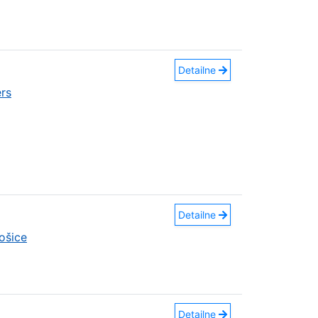
Detailne
rs
Detailne
ošice
Detailne