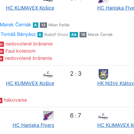
HC KLIMAVEX Košice
HC Haniska Flye
Marek Černák
A
12
Milan Paňák
Tomáš Bányász
A
Rudolf Orosz
AA
19
Marek Černák
nedovolené bránenie
in
Faul kolenom
in
nedovolené bránenie
n
2
3
:
HC KLIMAVEX Košice
HK Nižný Klátov
hákovanie
n
6
7
:
HC Haniska Flyers
HC KLIMAVEX K