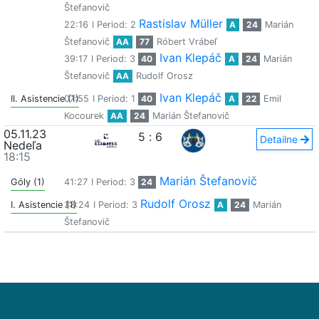
Štefanovič
Rastislav Müller
22:16
I Period: 2
A
24
Marián
Štefanovič
AA
77
Róbert Vrábeľ
Ivan Klepáč
39:17
I Period: 3
40
A
24
Marián
Štefanovič
AA
Rudolf Orosz
Ivan Klepáč
II. Asistencie (1)
07:55
I Period: 1
40
A
22
Emil
Kocourek
AA
24
Marián Štefanovič
05.11.23
5
:
6
Detailne
Nedeľa
18:15
Marián Štefanovič
Góly (1)
41:27
I Period: 3
24
Rudolf Orosz
I. Asistencie (1)
38:24
I Period: 3
A
24
Marián
Štefanovič