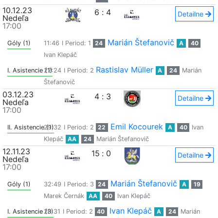
10.12.23
6
:
4
Detailne
Nedeľa
17:00
Marián Štefanovič
Góly (1)
11:46
I Period: 1
24
A
40
Ivan Klepáč
Rastislav Müller
I. Asistencie (1)
22:24
I Period: 2
A
24
Marián
Štefanovič
03.12.23
4
:
3
Detailne
Nedeľa
17:00
Emil Kocourek
II. Asistencie (1)
29:32
I Period: 2
22
A
40
Ivan
Klepáč
AA
24
Marián Štefanovič
12.11.23
15
:
0
Detailne
Nedeľa
17:00
Marián Štefanovič
Góly (1)
32:49
I Period: 3
24
A
19
Marek Černák
AA
40
Ivan Klepáč
Ivan Klepáč
I. Asistencie (3)
20:31
I Period: 2
40
A
24
Marián