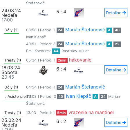
Štefanovič
24.03.24
5
:
4
Detailne
Nedeľa
17:00
Marián Štefanovič
Góly (2)
08:58
I Period: 1
24
A
40
Ivan Klepáč
Marián Štefanovič
40:51
I Period: 3
24
A
22
Emil Kocourek
AA
Rastislav Müller
hákovanie
Tresty (1)
05:34
I Period: 1
2min
16.03.24
6
:
4
Detailne
Sobota
20:45
Marián Štefanovič
Góly (1)
04:54
I Period: 1
24
Ivan Klepáč
I. Asistencie (1)
32:03
I Period: 3
40
A
24
Marián
Štefanovič
vrazenie na mantinel
Tresty (1)
13:03
I Period: 1
5min
25.02.24
6
:
2
Detailne
Nedeľa
17:00