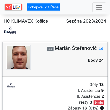
Hokejová liga Čaňa
HC KLIMAVEX Košice
Sezóna 2023/2024
Marián Štefanovič
24
Body 24
Góly
13
I. Asistencie
9
II. Asistencie
2
Tresty
3
9 min
Zápasy
16
(61%)