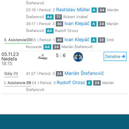
Štefanovič
Rastislav Müller
22:16
I Period: 2
A
24
Marián
Štefanovič
AA
77
Róbert Vrábeľ
Ivan Klepáč
39:17
I Period: 3
40
A
24
Marián
Štefanovič
AA
Rudolf Orosz
Ivan Klepáč
II. Asistencie (1)
07:55
I Period: 1
40
A
22
Emil
Kocourek
AA
24
Marián Štefanovič
05.11.23
5
:
6
Detailne
Nedeľa
18:15
Marián Štefanovič
Góly (1)
41:27
I Period: 3
24
Rudolf Orosz
I. Asistencie (1)
38:24
I Period: 3
A
24
Marián
Štefanovič