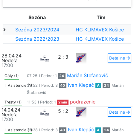
Sezóna
Tím
Sezóna 2023/2024
HC KLIMAVEX Košice
Sezóna 2022/2023
HC KLIMAVEX Košice
28.04.24
2
:
3
Detailne
Nedeľa
17:00
Marián Štefanovič
Góly (1)
07:25
I Period: 1
24
Ivan Klepáč
I. Asistencie (1)
39:52
I Period: 3
40
A
24
Marián
Štefanovič
podrazenie
Tresty (1)
11:53
I Period: 1
2min
14.04.24
5
:
2
Detailne
Nedeľa
17:00
Ivan Klepáč
I. Asistencie (1)
36:38
I Period: 3
40
A
24
Marián