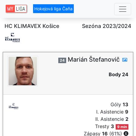
Hokejová liga Čaňa
HC KLIMAVEX Košice
Sezóna 2023/2024
Marián Štefanovič
24
Body 24
Góly
13
I. Asistencie
9
II. Asistencie
2
Tresty
3
9 min
Zápasy
16
(61%)