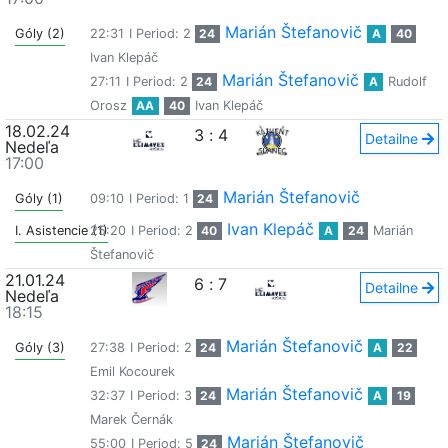
Marián Štefanovič
Góly (2)
22:31
I Period: 2
24
A
40
Ivan Klepáč
Marián Štefanovič
27:11
I Period: 2
24
A
Rudolf
Orosz
AA
40
Ivan Klepáč
18.02.24
3
:
4
Detailne
Nedeľa
17:00
Marián Štefanovič
Góly (1)
09:10
I Period: 1
24
Ivan Klepáč
I. Asistencie (1)
25:20
I Period: 2
40
A
24
Marián
Štefanovič
21.01.24
6
:
7
Detailne
Nedeľa
18:15
Marián Štefanovič
Góly (3)
27:38
I Period: 2
24
A
22
Emil Kocourek
Marián Štefanovič
32:37
I Period: 3
24
A
19
Marek Černák
Marián Štefanovič
55:00
I Period: 5
24