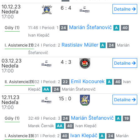
10.12.23
6
:
4
Detailne
Nedeľa
17:00
Marián Štefanovič
Góly (1)
11:46
I Period: 1
24
A
40
Ivan Klepáč
Rastislav Müller
I. Asistencie (1)
22:24
I Period: 2
A
24
Marián
Štefanovič
03.12.23
4
:
3
Detailne
Nedeľa
17:00
Emil Kocourek
II. Asistencie (1)
29:32
I Period: 2
22
A
40
Ivan
Klepáč
AA
24
Marián Štefanovič
12.11.23
15
:
0
Detailne
Nedeľa
17:00
Marián Štefanovič
Góly (1)
32:49
I Period: 3
24
A
19
Marek Černák
AA
40
Ivan Klepáč
Ivan Klepáč
I. Asistencie (3)
20:31
I Period: 2
40
A
24
Marián