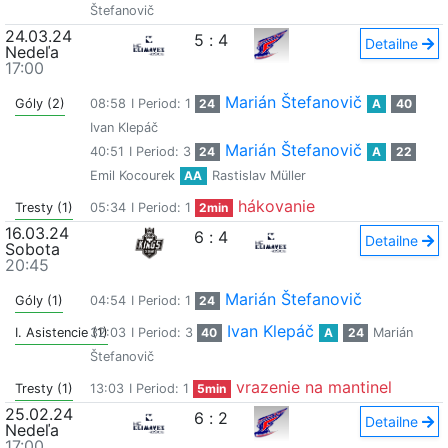
Štefanovič
24.03.24
5
:
4
Detailne
Nedeľa
17:00
Marián Štefanovič
Góly (2)
08:58
I Period: 1
24
A
40
Ivan Klepáč
Marián Štefanovič
40:51
I Period: 3
24
A
22
Emil Kocourek
AA
Rastislav Müller
hákovanie
Tresty (1)
05:34
I Period: 1
2min
16.03.24
6
:
4
Detailne
Sobota
20:45
Marián Štefanovič
Góly (1)
04:54
I Period: 1
24
Ivan Klepáč
I. Asistencie (1)
32:03
I Period: 3
40
A
24
Marián
Štefanovič
vrazenie na mantinel
Tresty (1)
13:03
I Period: 1
5min
25.02.24
6
:
2
Detailne
Nedeľa
17:00