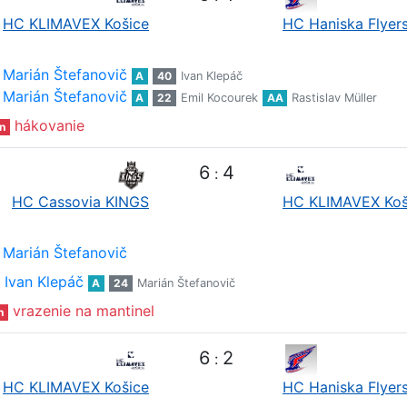
HC KLIMAVEX Košice
HC Haniska Flyer
Marián Štefanovič
A
40
Ivan Klepáč
Marián Štefanovič
A
22
Emil Kocourek
AA
Rastislav Müller
hákovanie
n
6
4
:
HC Cassovia KINGS
HC KLIMAVEX Koš
Marián Štefanovič
Ivan Klepáč
A
24
Marián Štefanovič
vrazenie na mantinel
n
6
2
:
HC KLIMAVEX Košice
HC Haniska Flyer