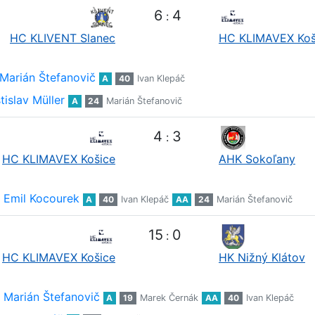
6
4
:
HC KLIVENT Slanec
HC KLIMAVEX Koš
Marián Štefanovič
A
40
Ivan Klepáč
tislav Müller
A
24
Marián Štefanovič
4
3
:
HC KLIMAVEX Košice
AHK Sokoľany
Emil Kocourek
A
40
Ivan Klepáč
AA
24
Marián Štefanovič
15
0
:
HC KLIMAVEX Košice
HK Nižný Klátov
Marián Štefanovič
A
19
Marek Černák
AA
40
Ivan Klepáč