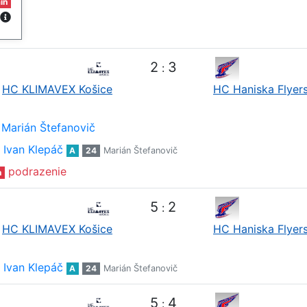
in
2
3
:
HC KLIMAVEX Košice
HC Haniska Flyer
Marián Štefanovič
Ivan Klepáč
A
24
Marián Štefanovič
podrazenie
n
5
2
:
HC KLIMAVEX Košice
HC Haniska Flyer
Ivan Klepáč
A
24
Marián Štefanovič
5
4
: