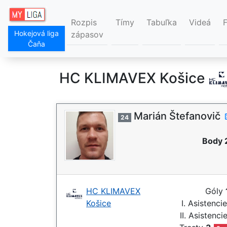
Rozpis
Tímy
Tabuľka
Videá
Hokejová liga
zápasov
Čaňa
HC KLIMAVEX Košice
Marián Štefanovič
24
Body 
HC KLIMAVEX
Góly
Košice
I. Asistenci
II. Asistenci