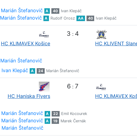
Marián Štefanovič
A
40
Ivan Klepáč
Marián Štefanovič
A
Rudolf Orosz
AA
40
Ivan Klepáč
3
4
:
HC KLIMAVEX Košice
HC KLIVENT Slan
Marián Štefanovič
Ivan Klepáč
A
24
Marián Štefanovič
6
7
:
HC Haniska Flyers
HC KLIMAVEX Koš
Marián Štefanovič
A
22
Emil Kocourek
Marián Štefanovič
A
19
Marek Černák
Marián Štefanovič