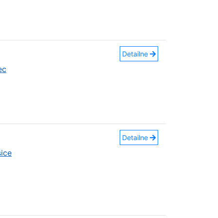
Detailne
ec
Detailne
ice