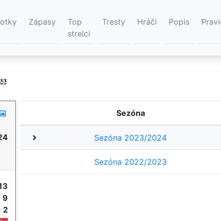
Fotky
Zápasy
Top
Tresty
Hráči
Popis
Pravi
strelci
Sezóna
24
Sezóna 2023/2024
Sezóna 2022/2023
13
e
9
e
2