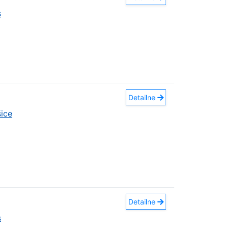
s
Detailne
ice
Detailne
s