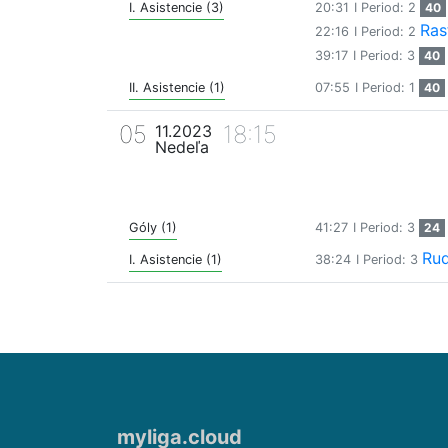
I. Asistencie (3)
20:31
I Period: 2
40
Ras
22:16
I Period: 2
39:17
I Period: 3
40
II. Asistencie (1)
07:55
I Period: 1
40
05
18:15
11.2023
Nedeľa
Góly (1)
41:27
I Period: 3
24
Rud
I. Asistencie (1)
38:24
I Period: 3
myliga.cloud