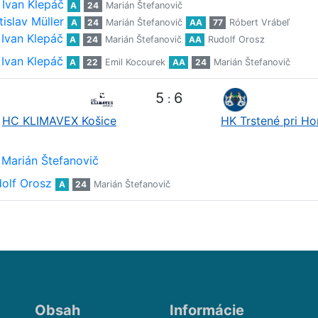
Ivan Klepáč
A
24
Marián Štefanovič
tislav Müller
A
24
Marián Štefanovič
AA
77
Róbert Vrábeľ
Ivan Klepáč
A
24
Marián Štefanovič
AA
Rudolf Orosz
Ivan Klepáč
A
22
Emil Kocourek
AA
24
Marián Štefanovič
5
6
:
HC KLIMAVEX Košice
HK Trstené pri H
Marián Štefanovič
olf Orosz
A
24
Marián Štefanovič
Obsah
Informácie