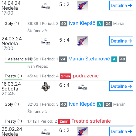
14.04.24
5
:
2
Detailne
Nedeľa
17:00
Ivan Klepáč
Góly (1)
36:38
I Period: 3
40
A
24
Marián
Štefanovič
24.03.24
5
:
4
Detailne
Nedeľa
17:00
Marián Štefanovič
I. Asistencie (1)
08:58
I Period: 1
24
A
40
Ivan Klepáč
podrazenie
Tresty (1)
45:40
I Period: 4
2min
16.03.24
6
:
4
Detailne
Sobota
20:45
Ivan Klepáč
Góly (1)
32:03
I Period: 3
40
A
24
Marián
Štefanovič
Trestné strieľanie
Tresty (1)
17:12
I Period: 2
2min
25.02.24
6
:
2
Detailne
Nedeľa