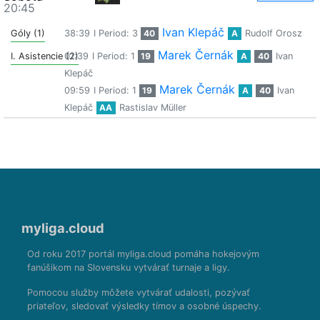
20:45
Ivan Klepáč
Góly (1)
38:39
I Period: 3
40
A
Rudolf Orosz
Marek Černák
I. Asistencie (2)
01:39
I Period: 1
19
A
40
Ivan
Klepáč
Marek Černák
09:59
I Period: 1
19
A
40
Ivan
Klepáč
AA
Rastislav Müller
myliga.cloud
Od roku 2017 portál myliga.cloud pomáha hokejovým
fanúšikom na Slovensku vytvárať turnaje a ligy.
Pomocou služby môžete vytvárať udalosti, pozývať
priateľov, sledovať výsledky tímov a osobné úspechy.