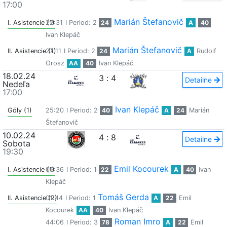
17:00
Marián Štefanovič
I. Asistencie (1)
22:31
I Period: 2
24
A
40
Ivan Klepáč
Marián Štefanovič
II. Asistencie (1)
27:11
I Period: 2
24
A
Rudolf
Orosz
AA
40
Ivan Klepáč
18.02.24
3
:
4
Detailne
Nedeľa
17:00
Ivan Klepáč
Góly (1)
25:20
I Period: 2
40
A
24
Marián
Štefanovič
10.02.24
4
:
8
Detailne
Sobota
19:30
Emil Kocourek
I. Asistencie (1)
06:36
I Period: 1
22
A
40
Ivan
Klepáč
Tomáš Gerda
II. Asistencie (2)
01:44
I Period: 1
A
22
Emil
Kocourek
AA
40
Ivan Klepáč
Roman Imro
44:06
I Period: 3
78
A
22
Emil