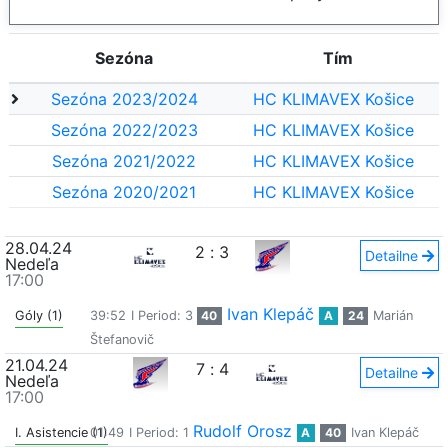
Sezóna
Tím
Sezóna 2023/2024
HC KLIMAVEX Košice
Sezóna 2022/2023
HC KLIMAVEX Košice
Sezóna 2021/2022
HC KLIMAVEX Košice
Sezóna 2020/2021
HC KLIMAVEX Košice
28.04.24
2
:
3
Detailne
Nedeľa
17:00
Ivan Klepáč
Góly (1)
39:52
I Period: 3
40
A
24
Marián
Štefanovič
21.04.24
7
:
4
Detailne
Nedeľa
17:00
Rudolf Orosz
I. Asistencie (1)
01:49
I Period: 1
A
40
Ivan Klepáč