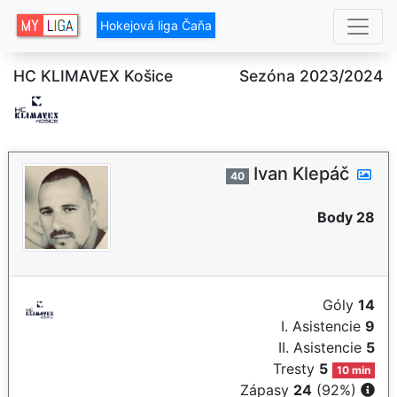
Hokejová liga Čaňa
HC KLIMAVEX Košice
Sezóna 2023/2024
Ivan Klepáč
40
Body 28
Góly
14
I. Asistencie
9
II. Asistencie
5
Tresty
5
10 min
Zápasy
24
(92%)