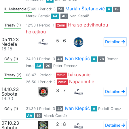
Marián Štefanovič
II. Asistencie (1)
32:49
I Period: 3
24
A
19
Marek Černák
AA
40
Ivan Klepáč
Hra so zdvihnutou
Tresty (1)
12:53
I Period: 1
2min
hokejkou
05.11.23
5
:
6
Detailne
Nedeľa
18:15
Ivan Klepáč
Góly (1)
34:19
I Period: 3
40
A
78
Roman
Imro
AA
20
Peter Ferencz
hákovanie
Tresty (2)
08:47
I Period: 1
2min
Napadnutie
26:50
I Period: 2
2min
14.10.23
3
:
7
Detailne
Sobota
19:30
Ivan Klepáč
Góly (1)
31:39
I Period: 3
40
A
Rudolf Orosz
AA
19
Marek Černák
07.10.23
2
:
8
Detailne
Sobota