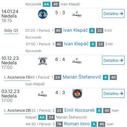
Kocourek
AA
40
Ivan Klepáč
14.01.24
5
:
3
Detailne
Nedeľa
18:15
Ivan Klepáč
Góly (2)
01:25
I Period: 1
40
A
22
Emil
Kocourek
Ivan Klepáč
37:50
I Period: 3
40
A
22
Emil
Kocourek
10.12.23
6
:
4
Detailne
Nedeľa
17:00
Marián Štefanovič
I. Asistencie (1)
11:46
I Period: 1
24
A
40
Ivan Klepáč
03.12.23
4
:
3
Detailne
Nedeľa
17:00
Emil Kocourek
I. Asistencie (2)
29:32
I Period: 2
22
A
40
Ivan
Klepáč
AA
24
Marián Štefanovič
Roman Imro
44:30
I Period: 3
78
A
40
Ivan