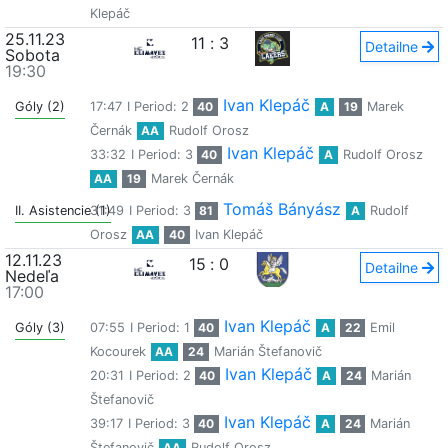
Klepáč
25.11.23
11
:
3
Detailne
Sobota
19:30
Ivan Klepáč
Góly (2)
17:47
I Period: 2
40
A
19
Marek
Černák
AA
Rudolf Orosz
Ivan Klepáč
33:32
I Period: 3
40
A
Rudolf Orosz
AA
19
Marek Černák
Tomáš Bányász
II. Asistencie (1)
31:49
I Period: 3
81
A
Rudolf
Orosz
AA
40
Ivan Klepáč
12.11.23
15
:
0
Detailne
Nedeľa
17:00
Ivan Klepáč
Góly (3)
07:55
I Period: 1
40
A
22
Emil
Kocourek
AA
24
Marián Štefanovič
Ivan Klepáč
20:31
I Period: 2
40
A
24
Marián
Štefanovič
Ivan Klepáč
39:17
I Period: 3
40
A
24
Marián
Štefanovič
AA
Rudolf Orosz