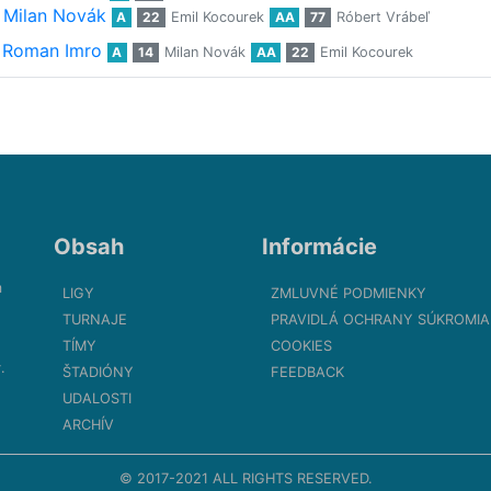
Milan Novák
A
22
Emil Kocourek
AA
77
Róbert Vrábeľ
Roman Imro
A
14
Milan Novák
AA
22
Emil Kocourek
Obsah
Informácie
m
LIGY
ZMLUVNÉ PODMIENKY
TURNAJE
PRAVIDLÁ OCHRANY SÚKROMIA
TÍMY
COOKIES
.
ŠTADIÓNY
FEEDBACK
UDALOSTI
ARCHÍV
© 2017-2021 ALL RIGHTS RESERVED.