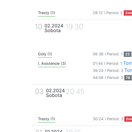
Tresty (1)
28:12
I Period: 2
2mi
10
19:30
02.2024
Sobota
Góly (1)
06:36
I Period: 1
22
Tom
I. Asistencie (3)
01:44
I Period: 1
To
39:24
I Period: 3
44:06
I Period: 3
78
03
20:45
02.2024
Sobota
Tresty (1)
30:24
I Period: 3
2m
01.2024