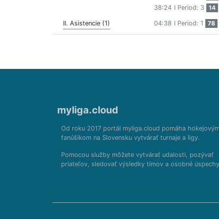
38:24
I Period: 3
14
II. Asistencie (1)
04:38
I Period: 1
78
myliga.cloud
Od roku 2017 portál myliga.cloud pomáha hokejový
fanúšikom na Slovensku vytvárať turnaje a ligy.
Pomocou služby môžete vytvárať udalosti, pozývať
priateľov, sledovať výsledky tímov a osobné úspechy