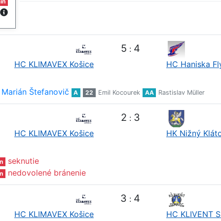
in
5
4
:
HC KLIMAVEX Košice
HC Haniska Fl
Marián Štefanovič
A
22
Emil Kocourek
AA
Rastislav Müller
2
3
:
HC KLIMAVEX Košice
HK Nižný Klát
seknutie
n
nedovolené bránenie
n
3
4
:
HC KLIMAVEX Košice
HC KLIVENT S