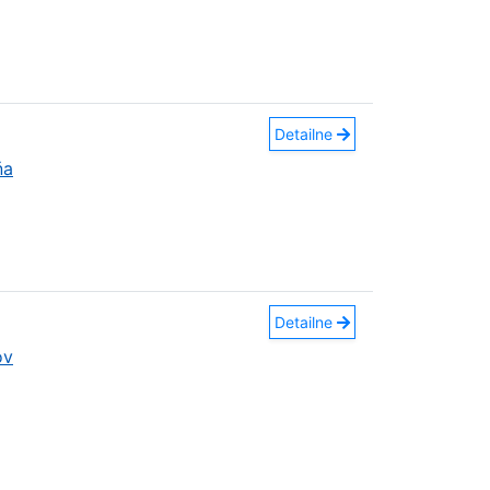
Detailne
ňa
Detailne
ov