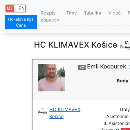
Rozpis
Tímy
Tabuľka
Videá
Hokejová liga
zápasov
Čaňa
HC KLIMAVEX Košice
Emil Kocourek
22
Body 
HC KLIMAVEX
Gól
Košice
I. Asistencie
II. Asistenc