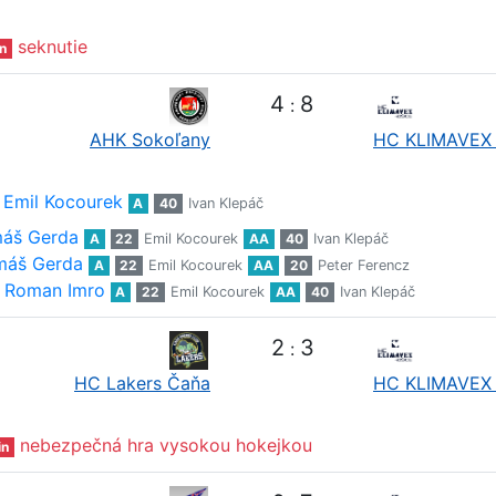
seknutie
n
4
8
:
AHK Sokoľany
HC KLIMAVEX 
Emil Kocourek
A
40
Ivan Klepáč
áš Gerda
A
22
Emil Kocourek
AA
40
Ivan Klepáč
máš Gerda
A
22
Emil Kocourek
AA
20
Peter Ferencz
Roman Imro
A
22
Emil Kocourek
AA
40
Ivan Klepáč
2
3
:
HC Lakers Čaňa
HC KLIMAVEX 
nebezpečná hra vysokou hokejkou
in