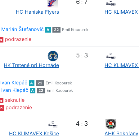
6
7
:
HC Haniska Flyers
HC KLIMAVEX 
Marián Štefanovič
A
22
Emil Kocourek
podrazenie
n
5
3
:
HK Trstené pri Hornáde
HC KLIMAVEX 
Ivan Klepáč
A
22
Emil Kocourek
Ivan Klepáč
A
22
Emil Kocourek
seknutie
n
podrazenie
in
4
3
:
HC KLIMAVEX Košice
AHK Sokoľany