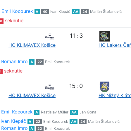
Emil Kocourek
A
40
Ivan Klepáč
AA
24
Marián Štefanovič
seknutie
n
11
3
:
HC KLIMAVEX Košice
HC Lakers Ča
Roman Imro
A
22
Emil Kocourek
seknutie
n
15
0
:
HC KLIMAVEX Košice
HK Nižný Klát
Emil Kocourek
A
Rastislav Müller
AA
Ján Gona
Ivan Klepáč
A
22
Emil Kocourek
AA
24
Marián Štefanovič
Roman Imro
A
22
Emil Kocourek