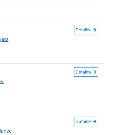
Detailne
yers
Detailne
ov
Detailne
lanec