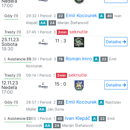
Nedeľa
17:00
Emil Kocourek
Góly (1)
29:32
I Period: 2
22
A
40
Ivan
Klepáč
AA
24
Marián Štefanovič
seknutie
Tresty (1)
37:45
I Period: 3
2min
25.11.23
11
:
3
Detailne
Sobota
19:30
Roman Imro
I. Asistencie (1)
35:39
I Period: 3
78
A
22
Emil
Kocourek
seknutie
Tresty (1)
09:14
I Period: 1
2min
12.11.23
15
:
0
Detailne
Nedeľa
17:00
Emil Kocourek
Góly (1)
28:57
I Period: 2
22
A
Rastislav
Müller
AA
Ján Gona
Ivan Klepáč
I. Asistencie (3)
07:55
I Period: 1
40
A
22
Emil
Kocourek
AA
24
Marián Štefanovič