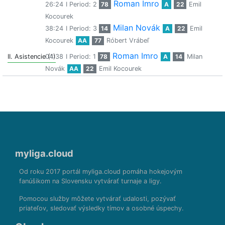
Roman Imro
26:24
I Period: 2
78
A
22
Emil
Kocourek
Milan Novák
38:24
I Period: 3
14
A
22
Emil
Kocourek
AA
77
Róbert Vrábeľ
Roman Imro
II. Asistencie (1)
04:38
I Period: 1
78
A
14
Milan
Novák
AA
22
Emil Kocourek
myliga.cloud
Od roku 2017 portál myliga.cloud pomáha hokejovým
fanúšikom na Slovensku vytvárať turnaje a ligy.
Pomocou služby môžete vytvárať udalosti, pozývať
priateľov, sledovať výsledky tímov a osobné úspechy.