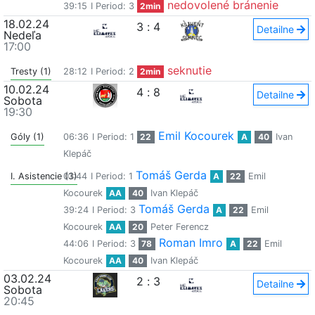
nedovolené bránenie
39:15
I Period: 3
2min
18.02.24
3
:
4
Detailne
Nedeľa
17:00
seknutie
Tresty (1)
28:12
I Period: 2
2min
10.02.24
4
:
8
Detailne
Sobota
19:30
Emil Kocourek
Góly (1)
06:36
I Period: 1
22
A
40
Ivan
Klepáč
Tomáš Gerda
I. Asistencie (3)
01:44
I Period: 1
A
22
Emil
Kocourek
AA
40
Ivan Klepáč
Tomáš Gerda
39:24
I Period: 3
A
22
Emil
Kocourek
AA
20
Peter Ferencz
Roman Imro
44:06
I Period: 3
78
A
22
Emil
Kocourek
AA
40
Ivan Klepáč
03.02.24
2
:
3
Detailne
Sobota
20:45