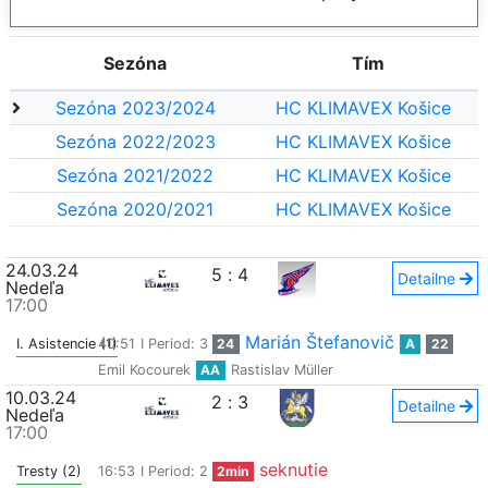
Sezóna
Tím
Sezóna 2023/2024
HC KLIMAVEX Košice
Sezóna 2022/2023
HC KLIMAVEX Košice
Sezóna 2021/2022
HC KLIMAVEX Košice
Sezóna 2020/2021
HC KLIMAVEX Košice
24.03.24
5
:
4
Detailne
Nedeľa
17:00
Marián Štefanovič
I. Asistencie (1)
40:51
I Period: 3
24
A
22
Emil Kocourek
AA
Rastislav Müller
10.03.24
2
:
3
Detailne
Nedeľa
17:00
seknutie
Tresty (2)
16:53
I Period: 2
2min