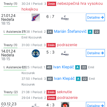
nebezpečná hra vysokou
Tresty (1)
30:24
I Period: 3
2min
hokejkou
21.01.24
6
:
7
Detailne
Nedeľa
18:15
Marián Štefanovič
I. Asistencie (1)
27:38
I Period: 2
24
A
22
Emil Kocourek
podrazenie
Tresty (1)
31:00
I Period: 3
2min
14.01.24
5
:
3
Detailne
Nedeľa
18:15
Ivan Klepáč
I. Asistencie (2)
01:25
I Period: 1
40
A
22
Emil
Kocourek
Ivan Klepáč
37:50
I Period: 3
40
A
22
Emil
Kocourek
seknutie
Tresty (2)
21:38
I Period: 2
2min
podrazenie
29:04
I Period: 2
2min
03.12.23
4
:
3
Detailne