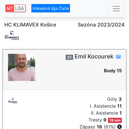
Hokejová liga Čaňa
HC KLIMAVEX Košice
Sezóna 2023/2024
Emil Kocourek
22
Body 15
Góly
3
I. Asistencie
11
II. Asistencie
1
Tresty
9
18 min
Zápasy
16
(61%)