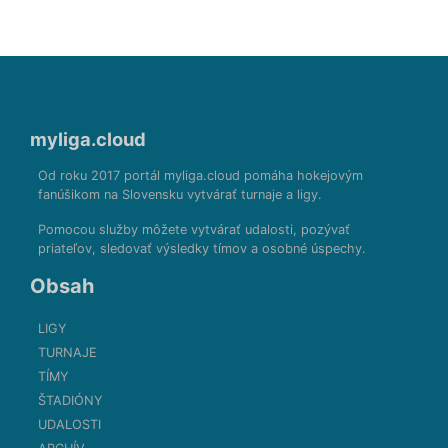
myliga.cloud
Od roku 2017 portál myliga.cloud pomáha hokejovým
fanúšikom na Slovensku vytvárať turnaje a ligy.
Pomocou služby môžete vytvárať udalosti, pozývať
priateľov, sledovať výsledky tímov a osobné úspechy.
Obsah
LIGY
TURNAJE
TÍMY
ŠTADIÓNY
UDALOSTI