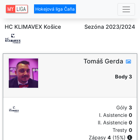
Hokejová liga Čaňa
HC KLIMAVEX Košice
Sezóna 2023/2024
Tomáš Gerda
Body 3
Góly
3
I. Asistencie
0
II. Asistencie
0
Tresty
0
Zápasy
4
(15%)