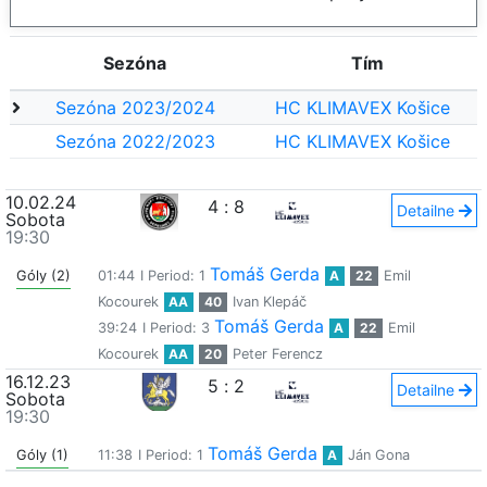
Sezóna
Tím
Sezóna 2023/2024
HC KLIMAVEX Košice
Sezóna 2022/2023
HC KLIMAVEX Košice
10.02.24
4
:
8
Detailne
Sobota
19:30
Tomáš Gerda
Góly (2)
01:44
I Period: 1
A
22
Emil
Kocourek
AA
40
Ivan Klepáč
Tomáš Gerda
39:24
I Period: 3
A
22
Emil
Kocourek
AA
20
Peter Ferencz
16.12.23
5
:
2
Detailne
Sobota
19:30
Tomáš Gerda
Góly (1)
11:38
I Period: 1
A
Ján Gona