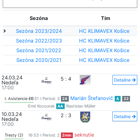
Sezóna
Tím
Sezóna 2023/2024
HC KLIMAVEX Košice
Sezóna 2022/2023
HC KLIMAVEX Košice
Sezóna 2021/2022
HC KLIMAVEX Košice
Sezóna 2020/2021
HC KLIMAVEX Košice
24.03.24
5
:
4
Detailne
Nedeľa
17:00
Marián Štefanovič
I. Asistencie (1)
40:51
I Period: 3
24
A
22
Emil Kocourek
AA
Rastislav Müller
10.03.24
2
:
3
Detailne
Nedeľa
17:00
seknutie
Tresty (2)
16:53
I Period: 2
2min