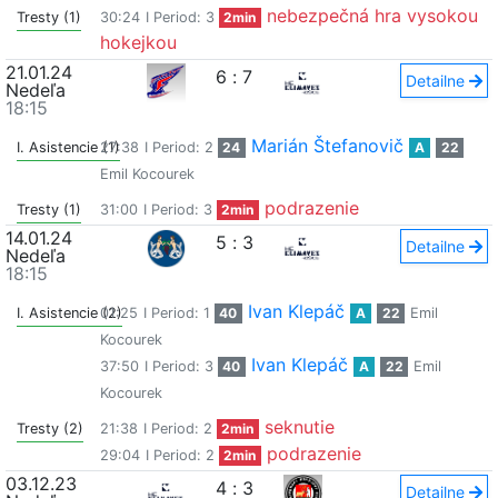
nebezpečná hra vysokou
Tresty (1)
30:24
I Period: 3
2min
hokejkou
21.01.24
6
:
7
Detailne
Nedeľa
18:15
Marián Štefanovič
I. Asistencie (1)
27:38
I Period: 2
24
A
22
Emil Kocourek
podrazenie
Tresty (1)
31:00
I Period: 3
2min
14.01.24
5
:
3
Detailne
Nedeľa
18:15
Ivan Klepáč
I. Asistencie (2)
01:25
I Period: 1
40
A
22
Emil
Kocourek
Ivan Klepáč
37:50
I Period: 3
40
A
22
Emil
Kocourek
seknutie
Tresty (2)
21:38
I Period: 2
2min
podrazenie
29:04
I Period: 2
2min
03.12.23
4
:
3
Detailne