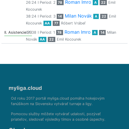
Roman Imro
26:24
I Period: 2
78
A
22
Emil
Kocourek
Milan Novák
38:24
I Period: 3
14
A
22
Emil
Kocourek
AA
77
Róbert Vrábeľ
Roman Imro
II. Asistencie (1)
04:38
I Period: 1
78
A
14
Milan
Novák
AA
22
Emil Kocourek
myliga.cloud
Od roku 2017 portál myliga.cloud pomáha hokejovým
fanúšikom na Slovensku vytvárať turnaje a ligy.
Pomocou služby môžete vytvárať udalosti, pozývať
priateľov, sledovať výsledky tímov a osobné úspechy.