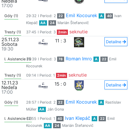
Nedeľa
17:00
Emil Kocourek
Góly (1)
29:32
I Period: 2
22
A
40
Ivan
Klepáč
AA
24
Marián Štefanovič
seknutie
Tresty (1)
37:45
I Period: 3
2min
25.11.23
11
:
3
Detailne
Sobota
19:30
Roman Imro
I. Asistencie (1)
35:39
I Period: 3
78
A
22
Emil
Kocourek
seknutie
Tresty (1)
09:14
I Period: 1
2min
12.11.23
15
:
0
Detailne
Nedeľa
17:00
Emil Kocourek
Góly (1)
28:57
I Period: 2
22
A
Rastislav
Müller
AA
Ján Gona
Ivan Klepáč
I. Asistencie (3)
07:55
I Period: 1
40
A
22
Emil
Kocourek
AA
24
Marián Štefanovič