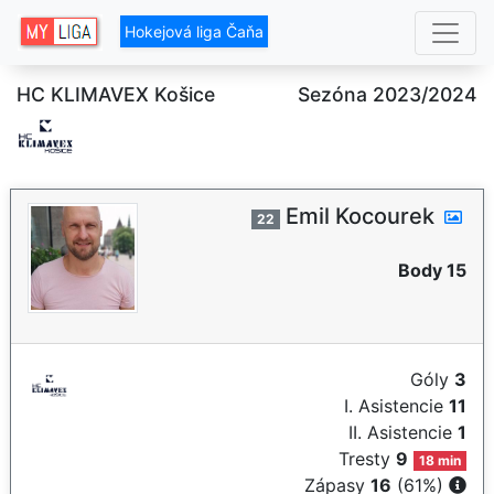
Hokejová liga Čaňa
HC KLIMAVEX Košice
Sezóna 2023/2024
Emil Kocourek
22
Body 15
Góly
3
I. Asistencie
11
II. Asistencie
1
Tresty
9
18 min
Zápasy
16
(61%)