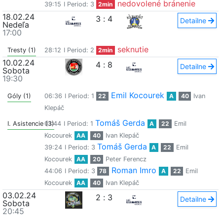
nedovolené bránenie
39:15
I Period: 3
2min
18.02.24
3
:
4
Detailne
Nedeľa
17:00
seknutie
Tresty (1)
28:12
I Period: 2
2min
10.02.24
4
:
8
Detailne
Sobota
19:30
Emil Kocourek
Góly (1)
06:36
I Period: 1
22
A
40
Ivan
Klepáč
Tomáš Gerda
I. Asistencie (3)
01:44
I Period: 1
A
22
Emil
Kocourek
AA
40
Ivan Klepáč
Tomáš Gerda
39:24
I Period: 3
A
22
Emil
Kocourek
AA
20
Peter Ferencz
Roman Imro
44:06
I Period: 3
78
A
22
Emil
Kocourek
AA
40
Ivan Klepáč
03.02.24
2
:
3
Detailne
Sobota
20:45