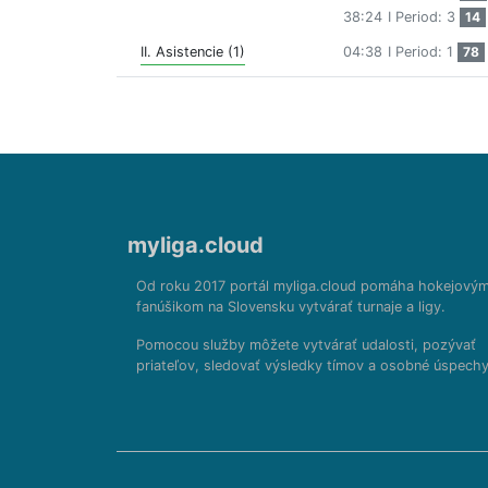
38:24
I Period: 3
14
II. Asistencie (1)
04:38
I Period: 1
78
myliga.cloud
Od roku 2017 portál myliga.cloud pomáha hokejový
fanúšikom na Slovensku vytvárať turnaje a ligy.
Pomocou služby môžete vytvárať udalosti, pozývať
priateľov, sledovať výsledky tímov a osobné úspechy