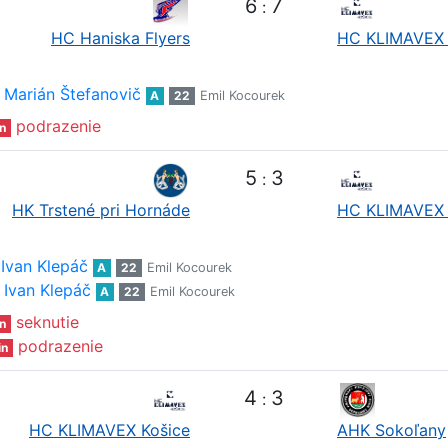
6
7
:
HC Haniska Flyers
HC KLIMAVEX 
Marián Štefanovič
A
22
Emil Kocourek
podrazenie
n
5
3
:
HK Trstené pri Hornáde
HC KLIMAVEX 
Ivan Klepáč
A
22
Emil Kocourek
Ivan Klepáč
A
22
Emil Kocourek
seknutie
n
podrazenie
in
4
3
:
HC KLIMAVEX Košice
AHK Sokoľany