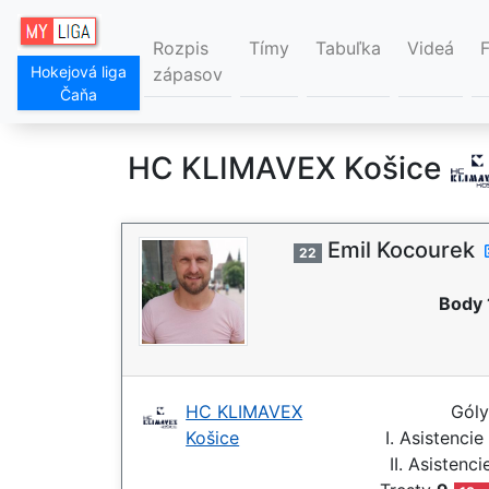
Rozpis
Tímy
Tabuľka
Videá
Hokejová liga
zápasov
Čaňa
HC KLIMAVEX Košice
Emil Kocourek
22
Body 
HC KLIMAVEX
Gól
Košice
I. Asistencie
II. Asistenc