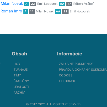
Milan Novák
A
22
Emil Kocourek
AA
77
Róbert Vrábeľ
Roman Imro
A
14
Milan Novák
AA
22
Emil Kocourek
Obsah
Informácie
m
LIGY
ZMLUVNÉ PODMIENKY
TURNAJE
PRAVIDLÁ OCHRANY SÚKROMIA
TÍMY
COOKIES
.
ŠTADIÓNY
FEEDBACK
UDALOSTI
ARCHÍV
© 2017-2021 ALL RIGHTS RESERVED.