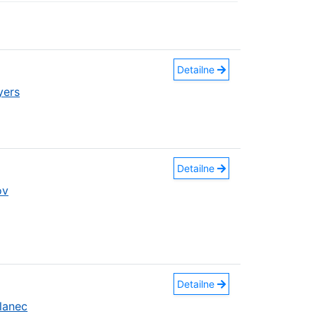
Detailne
yers
Detailne
ov
Detailne
lanec