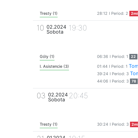
Tresty (1)
28:12
I Period: 2
2mi
10
19:30
02.2024
Sobota
Góly (1)
06:36
I Period: 1
22
Tom
I. Asistencie (3)
01:44
I Period: 1
To
39:24
I Period: 3
44:06
I Period: 3
78
03
20:45
02.2024
Sobota
Tresty (1)
30:24
I Period: 3
2m
01.2024