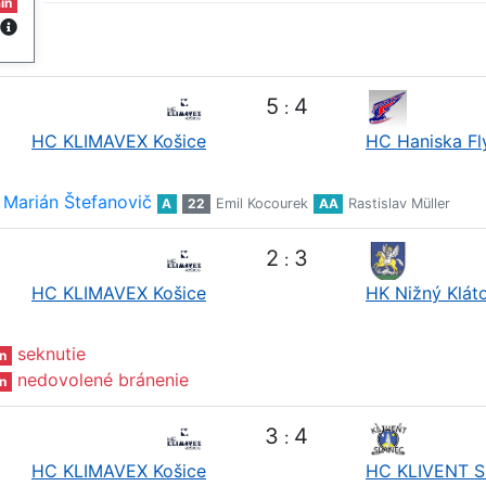
in
5
4
:
HC KLIMAVEX Košice
HC Haniska Fl
Marián Štefanovič
A
22
Emil Kocourek
AA
Rastislav Müller
2
3
:
HC KLIMAVEX Košice
HK Nižný Klát
seknutie
n
nedovolené bránenie
n
3
4
:
HC KLIMAVEX Košice
HC KLIVENT S