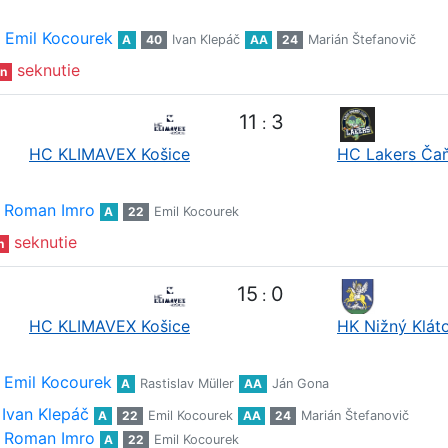
Emil Kocourek
A
40
Ivan Klepáč
AA
24
Marián Štefanovič
seknutie
n
11
3
:
HC KLIMAVEX Košice
HC Lakers Ča
Roman Imro
A
22
Emil Kocourek
seknutie
n
15
0
:
HC KLIMAVEX Košice
HK Nižný Klát
Emil Kocourek
A
Rastislav Müller
AA
Ján Gona
Ivan Klepáč
A
22
Emil Kocourek
AA
24
Marián Štefanovič
Roman Imro
A
22
Emil Kocourek