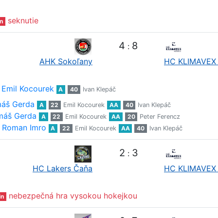
seknutie
n
4
8
:
AHK Sokoľany
HC KLIMAVEX 
Emil Kocourek
A
40
Ivan Klepáč
áš Gerda
A
22
Emil Kocourek
AA
40
Ivan Klepáč
máš Gerda
A
22
Emil Kocourek
AA
20
Peter Ferencz
Roman Imro
A
22
Emil Kocourek
AA
40
Ivan Klepáč
2
3
:
HC Lakers Čaňa
HC KLIMAVEX 
nebezpečná hra vysokou hokejkou
in