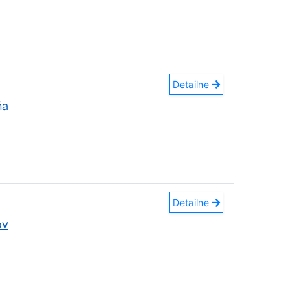
Detailne
ňa
Detailne
ov