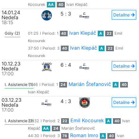
Kocourek
AA
40
Ivan Klepáč
14.01.24
5
:
3
Detailne
Nedeľa
18:15
Ivan Klepáč
Góly (2)
01:25
I Period: 1
40
A
22
Emil
Kocourek
Ivan Klepáč
37:50
I Period: 3
40
A
22
Emil
Kocourek
10.12.23
6
:
4
Detailne
Nedeľa
17:00
Marián Štefanovič
I. Asistencie (1)
11:46
I Period: 1
24
A
40
Ivan Klepáč
03.12.23
4
:
3
Detailne
Nedeľa
17:00
Emil Kocourek
I. Asistencie (2)
29:32
I Period: 2
22
A
40
Ivan
Klepáč
AA
24
Marián Štefanovič
Roman Imro
44:30
I Period: 3
78
A
40
Ivan