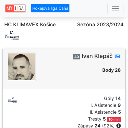
Hokejová liga Čaňa
HC KLIMAVEX Košice
Sezóna 2023/2024
Ivan Klepáč
40
Body 28
Góly
14
I. Asistencie
9
II. Asistencie
5
Tresty
5
10 min
Zápasy
24
(92%)