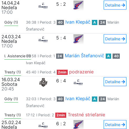
14.04.24
5
:
2
Detailne
Nedeľa
17:00
Ivan Klepáč
Góly (1)
36:38
I Period: 3
40
A
24
Marián
Štefanovič
24.03.24
5
:
4
Detailne
Nedeľa
17:00
Marián Štefanovič
I. Asistencie (1)
08:58
I Period: 1
24
A
40
Ivan Klepáč
podrazenie
Tresty (1)
45:40
I Period: 4
2min
16.03.24
6
:
4
Detailne
Sobota
20:45
Ivan Klepáč
Góly (1)
32:03
I Period: 3
40
A
24
Marián
Štefanovič
Trestné strieľanie
Tresty (1)
17:12
I Period: 2
2min
25.02.24
6
:
2
Detailne
Nedeľa