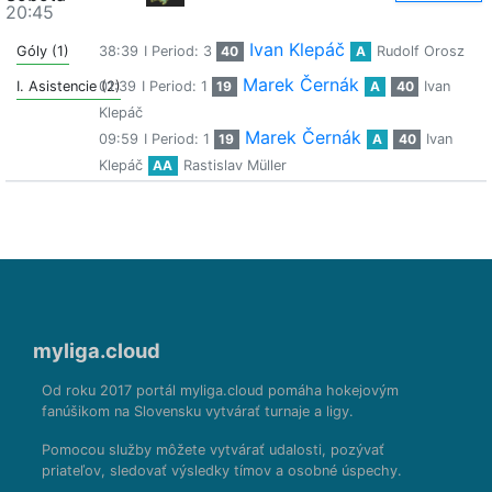
20:45
Ivan Klepáč
Góly (1)
38:39
I Period: 3
40
A
Rudolf Orosz
Marek Černák
I. Asistencie (2)
01:39
I Period: 1
19
A
40
Ivan
Klepáč
Marek Černák
09:59
I Period: 1
19
A
40
Ivan
Klepáč
AA
Rastislav Müller
myliga.cloud
Od roku 2017 portál myliga.cloud pomáha hokejovým
fanúšikom na Slovensku vytvárať turnaje a ligy.
Pomocou služby môžete vytvárať udalosti, pozývať
priateľov, sledovať výsledky tímov a osobné úspechy.