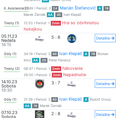
Marián Štefanovič
II. Asistencie (1)
32:49
I Period: 3
24
A
19
Marek Černák
AA
40
Ivan Klepáč
Hra so zdvihnutou
Tresty (1)
12:53
I Period: 1
2min
hokejkou
05.11.23
5
:
6
Detailne
Nedeľa
18:15
Ivan Klepáč
Góly (1)
34:19
I Period: 3
40
A
78
Roman
Imro
AA
20
Peter Ferencz
hákovanie
Tresty (2)
08:47
I Period: 1
2min
Napadnutie
26:50
I Period: 2
2min
14.10.23
3
:
7
Detailne
Sobota
19:30
Ivan Klepáč
Góly (1)
31:39
I Period: 3
40
A
Rudolf Orosz
AA
19
Marek Černák
07.10.23
2
:
8
Detailne
Sobota