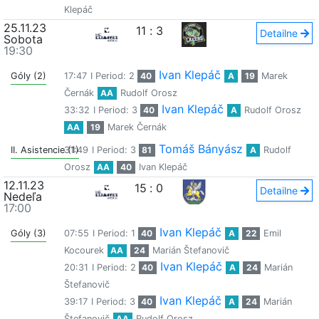
Klepáč
25.11.23
11
:
3
Detailne
Sobota
19:30
Ivan Klepáč
Góly (2)
17:47
I Period: 2
40
A
19
Marek
Černák
AA
Rudolf Orosz
Ivan Klepáč
33:32
I Period: 3
40
A
Rudolf Orosz
AA
19
Marek Černák
Tomáš Bányász
II. Asistencie (1)
31:49
I Period: 3
81
A
Rudolf
Orosz
AA
40
Ivan Klepáč
12.11.23
15
:
0
Detailne
Nedeľa
17:00
Ivan Klepáč
Góly (3)
07:55
I Period: 1
40
A
22
Emil
Kocourek
AA
24
Marián Štefanovič
Ivan Klepáč
20:31
I Period: 2
40
A
24
Marián
Štefanovič
Ivan Klepáč
39:17
I Period: 3
40
A
24
Marián
Štefanovič
AA
Rudolf Orosz