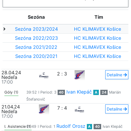
Sezóna
Tím
Sezóna 2023/2024
HC KLIMAVEX Košice
Sezóna 2022/2023
HC KLIMAVEX Košice
Sezóna 2021/2022
HC KLIMAVEX Košice
Sezóna 2020/2021
HC KLIMAVEX Košice
28.04.24
2
:
3
Detailne
Nedeľa
17:00
Ivan Klepáč
Góly (1)
39:52
I Period: 3
40
A
24
Marián
Štefanovič
21.04.24
7
:
4
Detailne
Nedeľa
17:00
Rudolf Orosz
I. Asistencie (1)
01:49
I Period: 1
A
40
Ivan Klepáč