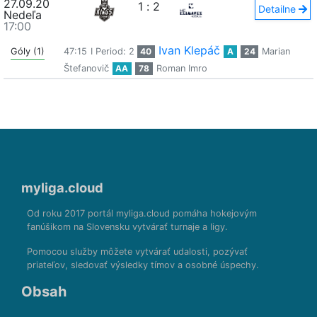
27.09.20
1
:
2
Detailne
Nedeľa
17:00
Ivan Klepáč
Góly (1)
47:15
I Period: 2
40
A
24
Marian
Štefanovič
AA
78
Roman Imro
myliga.cloud
Od roku 2017 portál myliga.cloud pomáha hokejovým
fanúšikom na Slovensku vytvárať turnaje a ligy.
Pomocou služby môžete vytvárať udalosti, pozývať
priateľov, sledovať výsledky tímov a osobné úspechy.
Obsah