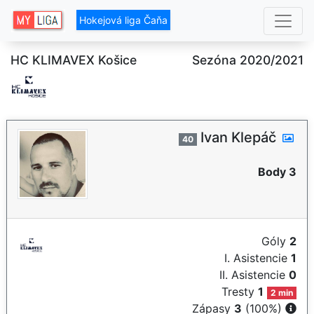
Hokejová liga Čaňa
HC KLIMAVEX Košice
Sezóna 2020/2021
Ivan Klepáč
40
Body 3
Góly
2
I. Asistencie
1
II. Asistencie
0
Tresty
1
2 min
Zápasy
3
(100%)