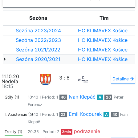
Sezóna
Tím
Sezóna 2023/2024
HC KLIMAVEX Košice
Sezóna 2022/2023
HC KLIMAVEX Košice
Sezóna 2021/2022
HC KLIMAVEX Košice
Sezóna 2020/2021
HC KLIMAVEX Košice
11.10.20
3
:
8
Detailne
Nedeľa
18:15
Ivan Klepáč
Góly (1)
10:40
I Period: 1
40
A
20
Peter
Ferencz
Emil Kocourek
I. Asistencie (1)
15:40
I Period: 1
22
A
40
Ivan
Klepáč
podrazenie
Tresty (1)
20:35
I Period: 2
2min