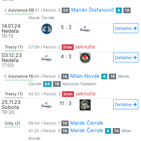
Marián Štefanovič
I. Asistencie (1)
32:37
I Period: 3
24
A
19
Marek Černák
14.01.24
5
:
3
Detailne
Nedeľa
18:15
seknutie
Tresty (1)
27:09
I Period: 2
2min
03.12.23
4
:
3
Detailne
Nedeľa
17:00
Milan Novák
I. Asistencie (1)
15:49
I Period: 2
14
A
19
Marek
Černák
AA
18
Rastislav Fedelem
seknutie
Tresty (1)
42:55
I Period: 3
2min
25.11.23
11
:
3
Detailne
Sobota
19:30
Marek Černák
Góly (2)
09:54
I Period: 1
19
Marek Černák
41:25
I Period: 3
19
A
14
Milan
Novák