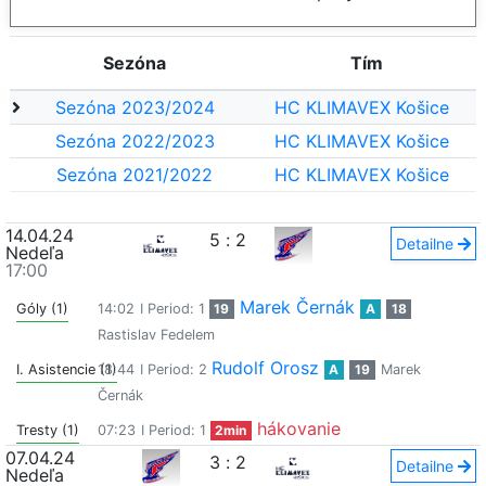
Sezóna
Tím
Sezóna 2023/2024
HC KLIMAVEX Košice
Sezóna 2022/2023
HC KLIMAVEX Košice
Sezóna 2021/2022
HC KLIMAVEX Košice
14.04.24
5
:
2
Detailne
Nedeľa
17:00
Marek Černák
Góly (1)
14:02
I Period: 1
19
A
18
Rastislav Fedelem
Rudolf Orosz
I. Asistencie (1)
18:44
I Period: 2
A
19
Marek
Černák
hákovanie
Tresty (1)
07:23
I Period: 1
2min
07.04.24
3
:
2
Detailne
Nedeľa