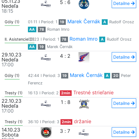
05.11.23
5
:
6
Detailne
Nedeľa
18:15
Marek Černák
Góly (1)
01:11
I Period: 1
19
A
Rudolf Orosz
AA
78
Roman Imro
Roman Imro
II. Asistencie (1)
02:23
I Period: 1
78
A
Rudolf Orosz
AA
19
Marek Černák
29.10.23
4
:
2
Detailne
Nedeľa
17:00
Marek Černák
Góly (1)
42:44
I Period: 3
19
A
20
Peter
Ferencz
Trestné strieľanie
Tresty (1)
16:13
I Period: 2
2min
22.10.23
1
:
8
Detailne
Nedeľa
17:00
držanie
Tresty (1)
36:10
I Period: 3
2min
14.10.23
3
:
7
Detailne
Sobota