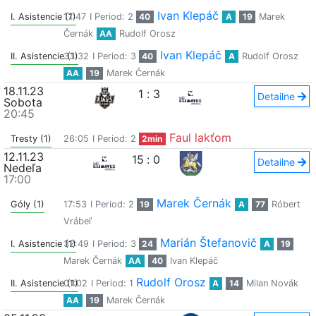
Ivan Klepáč
I. Asistencie (1)
17:47
I Period: 2
40
A
19
Marek
Černák
AA
Rudolf Orosz
Ivan Klepáč
II. Asistencie (1)
33:32
I Period: 3
40
A
Rudolf Orosz
AA
19
Marek Černák
18.11.23
1
:
3
Detailne
Sobota
20:45
Faul lakťom
Tresty (1)
26:05
I Period: 2
2min
12.11.23
15
:
0
Detailne
Nedeľa
17:00
Marek Černák
Góly (1)
17:53
I Period: 2
19
A
77
Róbert
Vrábeľ
Marián Štefanovič
I. Asistencie (1)
32:49
I Period: 3
24
A
19
Marek Černák
AA
40
Ivan Klepáč
Rudolf Orosz
II. Asistencie (1)
01:02
I Period: 1
A
14
Milan Novák
AA
19
Marek Černák