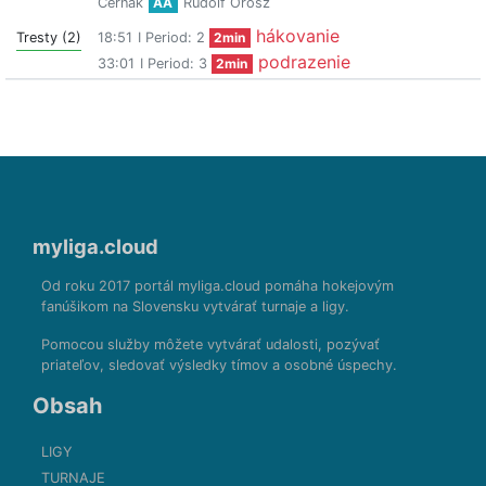
Černák
AA
Rudolf Orosz
hákovanie
Tresty (2)
18:51
I Period: 2
2min
podrazenie
33:01
I Period: 3
2min
myliga.cloud
Od roku 2017 portál myliga.cloud pomáha hokejovým
fanúšikom na Slovensku vytvárať turnaje a ligy.
Pomocou služby môžete vytvárať udalosti, pozývať
priateľov, sledovať výsledky tímov a osobné úspechy.
Obsah
LIGY
TURNAJE