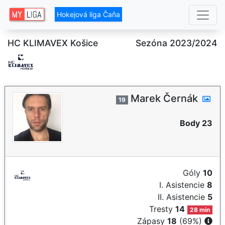
Hokejová liga Čaňa
HC KLIMAVEX Košice
Sezóna 2023/2024
Marek Černák
19
Body 23
Góly
10
I. Asistencie
8
II. Asistencie
5
Tresty
14
28 min
Zápasy
18
(69%)