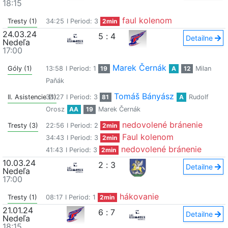
18:15
faul kolenom
Tresty (1)
34:25
I Period: 3
2min
24.03.24
5
:
4
Detailne
Nedeľa
17:00
Marek Černák
Góly (1)
13:58
I Period: 1
19
A
12
Milan
Paňák
Tomáš Bányász
II. Asistencie (1)
38:27
I Period: 3
81
A
Rudolf
Orosz
AA
19
Marek Černák
nedovolené bránenie
Tresty (3)
22:56
I Period: 2
2min
Faul kolenom
34:43
I Period: 3
2min
nedovolené bránenie
41:43
I Period: 3
2min
10.03.24
2
:
3
Detailne
Nedeľa
17:00
hákovanie
Tresty (1)
08:17
I Period: 1
2min
21.01.24
6
:
7
Detailne
Nedeľa
18:15