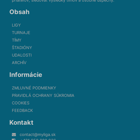
priateľov, sledovať výsledky tímov a osobné úspechy.
Obsah
LIGY
TURNAJE
TÍMY
ŠTADIÓNY
UDALOSTI
ARCHÍV
Informácie
ZMLUVNÉ PODMIENKY
PRAVIDLÁ OCHRANY SÚKROMIA
COOKIES
FEEDBACK
Kontakt
contact@myliga.sk