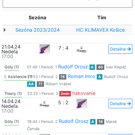
Sezóna
Tím
Sezóna 2023/2024
HC KLIMAVEX Košice
21.04.24
7
:
4
Detailne
Nedeľa
17:00
Rudolf Orosz
Góly (1)
01:49
I Period: 1
A
40
Ivan Klepáč
Roman Imro
I. Asistencie (1)
27:53
I Period: 2
78
A
Rudolf Orosz
AA
77
Róbert Vrábeľ
hákovanie
Tresty (1)
33:25
I Period: 3
2min
14.04.24
5
:
2
Detailne
Nedeľa
17:00
Rudolf Orosz
Góly (1)
18:44
I Period: 2
A
19
Marek
Černák