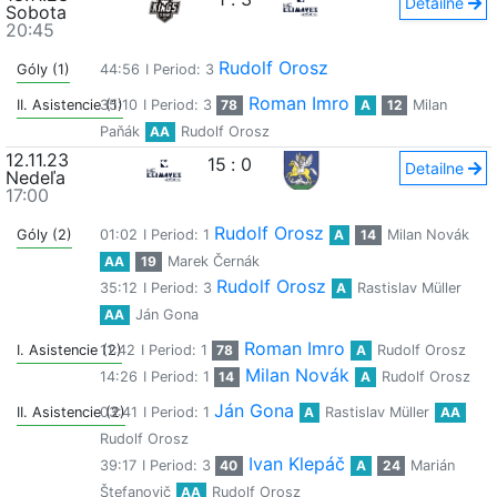
Detailne
Sobota
20:45
Rudolf Orosz
Góly (1)
44:56
I Period: 3
Roman Imro
II. Asistencie (1)
35:10
I Period: 3
78
A
12
Milan
Paňák
AA
Rudolf Orosz
12.11.23
15
:
0
Detailne
Nedeľa
17:00
Rudolf Orosz
Góly (2)
01:02
I Period: 1
A
14
Milan Novák
AA
19
Marek Černák
Rudolf Orosz
35:12
I Period: 3
A
Rastislav Müller
AA
Ján Gona
Roman Imro
I. Asistencie (2)
11:42
I Period: 1
78
A
Rudolf Orosz
Milan Novák
14:26
I Period: 1
14
A
Rudolf Orosz
Ján Gona
II. Asistencie (2)
03:41
I Period: 1
A
Rastislav Müller
AA
Rudolf Orosz
Ivan Klepáč
39:17
I Period: 3
40
A
24
Marián
Štefanovič
AA
Rudolf Orosz