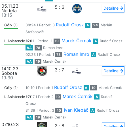
05.11.23
5
:
6
Detailne
Nedeľa
18:15
Rudolf Orosz
Góly (1)
38:24
I Period: 3
A
24
Marián
Štefanovič
Marek Černák
I. Asistencie (2)
01:11
I Period: 1
19
A
Rudolf Orosz
AA
78
Roman Imro
Roman Imro
02:23
I Period: 1
78
A
Rudolf Orosz
AA
19
Marek Černák
14.10.23
3
:
7
Detailne
Sobota
19:30
Rudolf Orosz
Góly (1)
10:10
I Period: 1
A
19
Marek Černák
Marek Černák
I. Asistencie (2)
27:17
I Period: 2
19
A
Rudolf
Orosz
Ivan Klepáč
31:39
I Period: 3
40
A
Rudolf Orosz
AA
19
Marek Černák
07.10.23
2
:
8
Detailne