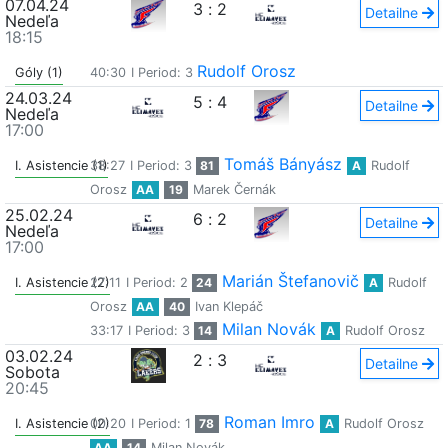
07.04.24
3
:
2
Detailne
Nedeľa
18:15
Rudolf Orosz
Góly (1)
40:30
I Period: 3
24.03.24
5
:
4
Detailne
Nedeľa
17:00
Tomáš Bányász
I. Asistencie (1)
38:27
I Period: 3
81
A
Rudolf
Orosz
AA
19
Marek Černák
25.02.24
6
:
2
Detailne
Nedeľa
17:00
Marián Štefanovič
I. Asistencie (2)
27:11
I Period: 2
24
A
Rudolf
Orosz
AA
40
Ivan Klepáč
Milan Novák
33:17
I Period: 3
14
A
Rudolf Orosz
03.02.24
2
:
3
Detailne
Sobota
20:45
Roman Imro
I. Asistencie (2)
00:20
I Period: 1
78
A
Rudolf Orosz
AA
14
Milan Novák