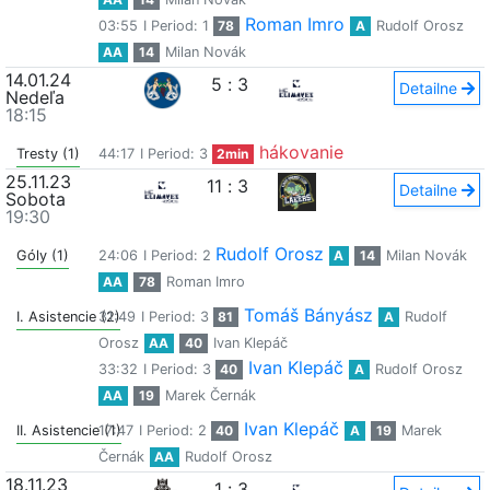
Roman Imro
03:55
I Period: 1
78
A
Rudolf Orosz
AA
14
Milan Novák
14.01.24
5
:
3
Detailne
Nedeľa
18:15
hákovanie
Tresty (1)
44:17
I Period: 3
2min
25.11.23
11
:
3
Detailne
Sobota
19:30
Rudolf Orosz
Góly (1)
24:06
I Period: 2
A
14
Milan Novák
AA
78
Roman Imro
Tomáš Bányász
I. Asistencie (2)
31:49
I Period: 3
81
A
Rudolf
Orosz
AA
40
Ivan Klepáč
Ivan Klepáč
33:32
I Period: 3
40
A
Rudolf Orosz
AA
19
Marek Černák
Ivan Klepáč
II. Asistencie (1)
17:47
I Period: 2
40
A
19
Marek
Černák
AA
Rudolf Orosz
18.11.23
1
:
3