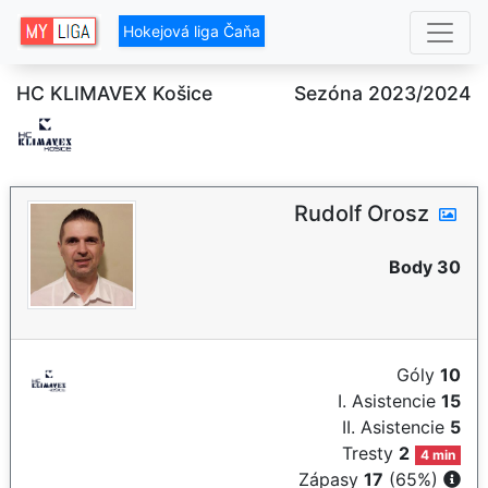
Hokejová liga Čaňa
HC KLIMAVEX Košice
Sezóna 2023/2024
Rudolf Orosz
Body 30
Góly
10
I. Asistencie
15
II. Asistencie
5
Tresty
2
4 min
Zápasy
17
(65%)