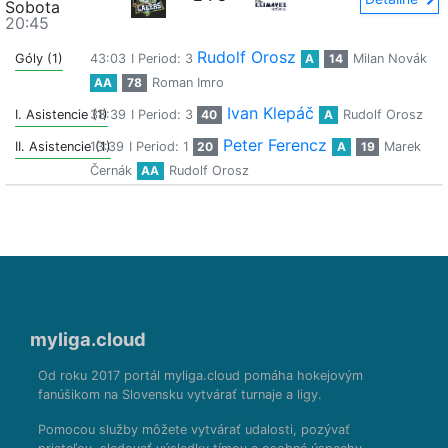
Sobota
20:45
Rudolf Orosz
Góly (1)
43:03
I Period: 3
A
14
Milan Novák
AA
78
Roman Imro
Ivan Klepáč
I. Asistencie (1)
38:39
I Period: 3
40
A
Rudolf Orosz
Peter Ferencz
II. Asistencie (1)
13:39
I Period: 1
20
A
19
Marek
Černák
AA
Rudolf Orosz
myliga.cloud
Od roku 2017 portál myliga.cloud pomáha hokejovým
fanúšikom na Slovensku vytvárať turnaje a ligy.
Pomocou služby môžete vytvárať udalosti, pozývať