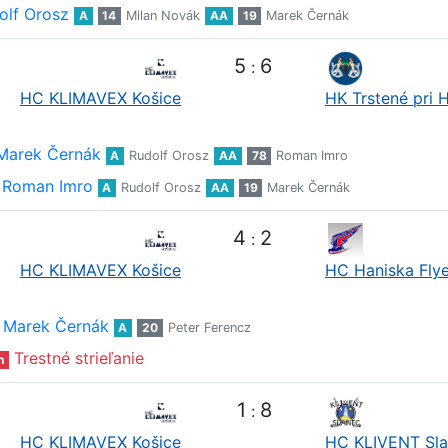
olf Orosz
A
14
Milan Novák
AA
19
Marek Černák
5
6
:
HC KLIMAVEX Košice
HK Trstené pri 
Marek Černák
A
Rudolf Orosz
AA
78
Roman Imro
Roman Imro
A
Rudolf Orosz
AA
19
Marek Černák
4
2
:
HC KLIMAVEX Košice
HC Haniska Flye
Marek Černák
A
20
Peter Ferencz
Trestné strieľanie
n
1
8
:
HC KLIMAVEX Košice
HC KLIVENT Sl