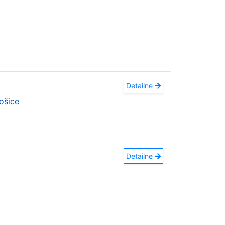
Detailne
ošice
Detailne