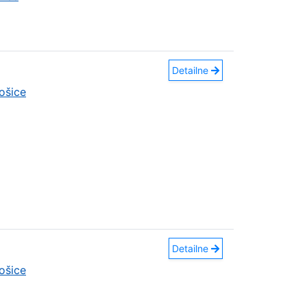
Detailne
ošice
Detailne
ošice