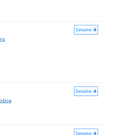
Detailne
rs
Detailne
ošice
Detailne