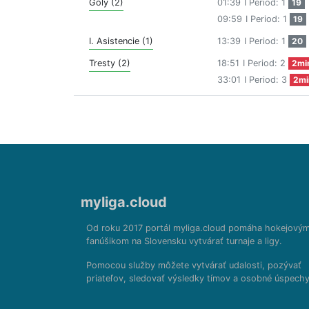
Góly (2)
01:39
I Period: 1
19
09:59
I Period: 1
19
I. Asistencie (1)
13:39
I Period: 1
20
Tresty (2)
18:51
I Period: 2
2mi
33:01
I Period: 3
2mi
myliga.cloud
Od roku 2017 portál myliga.cloud pomáha hokejový
fanúšikom na Slovensku vytvárať turnaje a ligy.
Pomocou služby môžete vytvárať udalosti, pozývať
priateľov, sledovať výsledky tímov a osobné úspechy