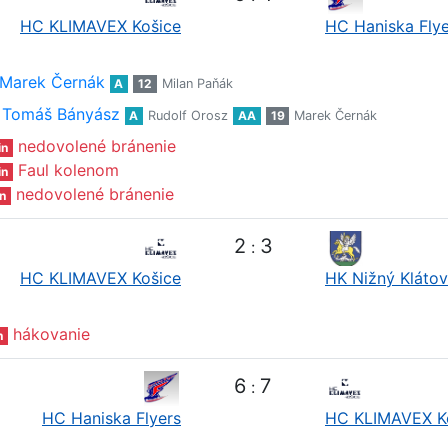
HC KLIMAVEX Košice
HC Haniska Flye
Marek Černák
A
12
Milan Paňák
Tomáš Bányász
A
Rudolf Orosz
AA
19
Marek Černák
nedovolené bránenie
in
Faul kolenom
in
nedovolené bránenie
n
2
3
:
HC KLIMAVEX Košice
HK Nižný Klátov
hákovanie
n
6
7
:
HC Haniska Flyers
HC KLIMAVEX K