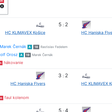
in
5
2
:
HC KLIMAVEX Košice
HC Haniska Flye
Marek Černák
A
18
Rastislav Fedelem
olf Orosz
A
19
Marek Černák
hákovanie
n
3
2
:
HC Haniska Flyers
HC KLIMAVEX K
faul kolenom
in
5
4
: