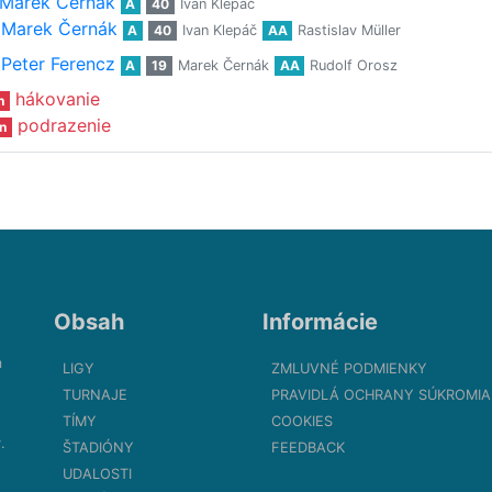
Marek Černák
A
40
Ivan Klepáč
Marek Černák
A
40
Ivan Klepáč
AA
Rastislav Müller
Peter Ferencz
A
19
Marek Černák
AA
Rudolf Orosz
hákovanie
n
podrazenie
n
Obsah
Informácie
m
LIGY
ZMLUVNÉ PODMIENKY
TURNAJE
PRAVIDLÁ OCHRANY SÚKROMIA
TÍMY
COOKIES
.
ŠTADIÓNY
FEEDBACK
UDALOSTI