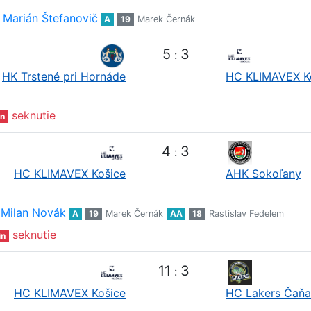
Marián Štefanovič
A
19
Marek Černák
5
3
:
HK Trstené pri Hornáde
HC KLIMAVEX K
seknutie
n
4
3
:
HC KLIMAVEX Košice
AHK Sokoľany
Milan Novák
A
19
Marek Černák
AA
18
Rastislav Fedelem
seknutie
in
11
3
:
HC KLIMAVEX Košice
HC Lakers Čaňa