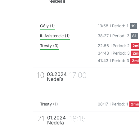
Nedeľa
Góly (1)
13:58
I Period: 1
19
II. Asistencie (1)
38:27
I Period: 3
81
Tresty (3)
22:56
I Period: 2
2m
34:43
I Period: 3
2m
41:43
I Period: 3
2mi
10
17:00
03.2024
Nedeľa
Tresty (1)
08:17
I Period: 1
2mi
21
18:15
01.2024
Nedeľa