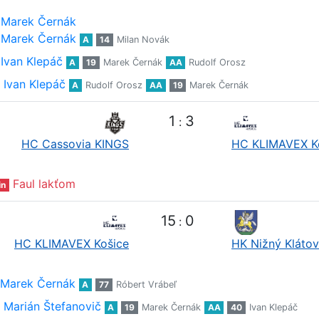
Marek Černák
Marek Černák
A
14
Milan Novák
Ivan Klepáč
A
19
Marek Černák
AA
Rudolf Orosz
Ivan Klepáč
A
Rudolf Orosz
AA
19
Marek Černák
1
3
:
HC Cassovia KINGS
HC KLIMAVEX K
Faul lakťom
in
15
0
:
HC KLIMAVEX Košice
HK Nižný Klátov
Marek Černák
A
77
Róbert Vrábeľ
Marián Štefanovič
A
19
Marek Černák
AA
40
Ivan Klepáč