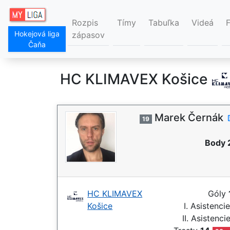
Rozpis
Tímy
Tabuľka
Videá
Hokejová liga
zápasov
Čaňa
HC KLIMAVEX Košice
Marek Černák
19
Body 
HC KLIMAVEX
Góly
Košice
I. Asistenci
II. Asistenci