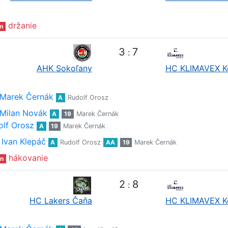
držanie
n
3
7
:
AHK Sokoľany
HC KLIMAVEX K
Marek Černák
A
Rudolf Orosz
Milan Novák
A
19
Marek Černák
olf Orosz
A
19
Marek Černák
Ivan Klepáč
A
Rudolf Orosz
AA
19
Marek Černák
hákovanie
n
2
8
:
HC Lakers Čaňa
HC KLIMAVEX K