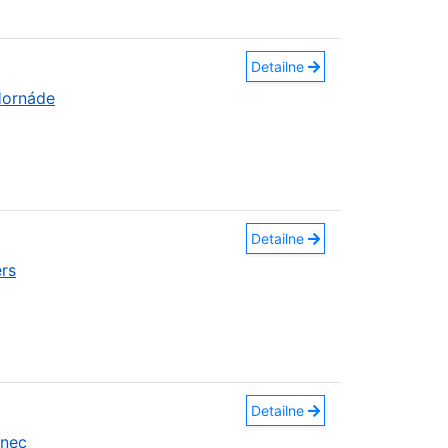
Detailne
Hornáde
Detailne
rs
Detailne
anec