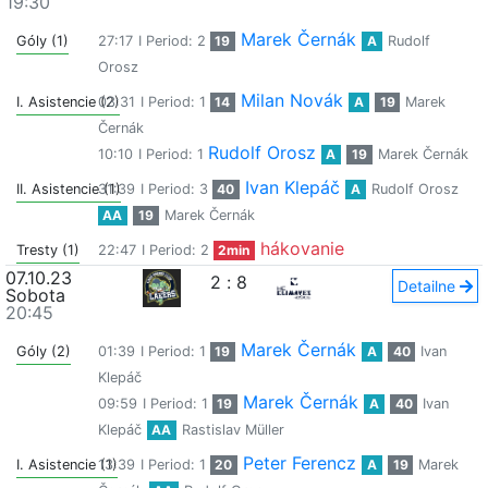
19:30
Marek Černák
Góly (1)
27:17
I Period: 2
19
A
Rudolf
Orosz
Milan Novák
I. Asistencie (2)
03:31
I Period: 1
14
A
19
Marek
Černák
Rudolf Orosz
10:10
I Period: 1
A
19
Marek Černák
Ivan Klepáč
II. Asistencie (1)
31:39
I Period: 3
40
A
Rudolf Orosz
AA
19
Marek Černák
hákovanie
Tresty (1)
22:47
I Period: 2
2min
07.10.23
2
:
8
Detailne
Sobota
20:45
Marek Černák
Góly (2)
01:39
I Period: 1
19
A
40
Ivan
Klepáč
Marek Černák
09:59
I Period: 1
19
A
40
Ivan
Klepáč
AA
Rastislav Müller
Peter Ferencz
I. Asistencie (1)
13:39
I Period: 1
20
A
19
Marek