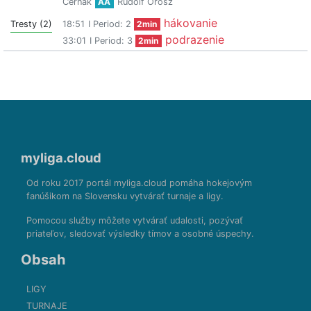
Černák
AA
Rudolf Orosz
hákovanie
Tresty (2)
18:51
I Period: 2
2min
podrazenie
33:01
I Period: 3
2min
myliga.cloud
Od roku 2017 portál myliga.cloud pomáha hokejovým
fanúšikom na Slovensku vytvárať turnaje a ligy.
Pomocou služby môžete vytvárať udalosti, pozývať
priateľov, sledovať výsledky tímov a osobné úspechy.
Obsah
LIGY
TURNAJE