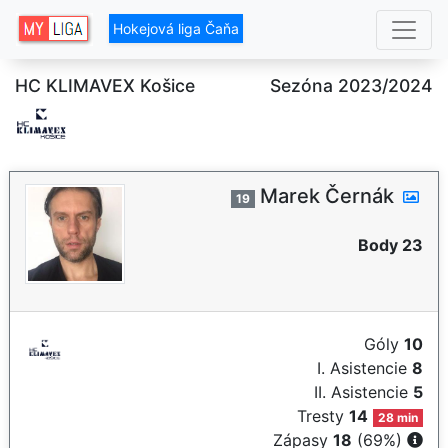
Hokejová liga Čaňa
HC KLIMAVEX Košice
Sezóna 2023/2024
Marek Černák
19
Body 23
Góly
10
I. Asistencie
8
II. Asistencie
5
Tresty
14
28 min
Zápasy
18
(69%)