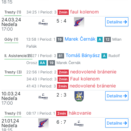
18:15
faul kolenom
Tresty (1)
34:25
I Period: 3
2min
24.03.24
5
:
4
Detailne
Nedeľa
17:00
Marek Černák
Góly (1)
13:58
I Period: 1
19
A
12
Milan
Paňák
Tomáš Bányász
II. Asistencie (1)
38:27
I Period: 3
81
A
Rudolf
Orosz
AA
19
Marek Černák
nedovolené bránenie
Tresty (3)
22:56
I Period: 2
2min
Faul kolenom
34:43
I Period: 3
2min
nedovolené bránenie
41:43
I Period: 3
2min
10.03.24
2
:
3
Detailne
Nedeľa
17:00
hákovanie
Tresty (1)
08:17
I Period: 1
2min
21.01.24
6
:
7
Detailne
Nedeľa
18:15