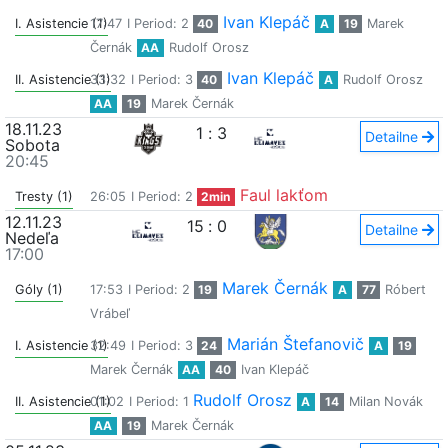
Ivan Klepáč
I. Asistencie (1)
17:47
I Period: 2
40
A
19
Marek
Černák
AA
Rudolf Orosz
Ivan Klepáč
II. Asistencie (1)
33:32
I Period: 3
40
A
Rudolf Orosz
AA
19
Marek Černák
18.11.23
1
:
3
Detailne
Sobota
20:45
Faul lakťom
Tresty (1)
26:05
I Period: 2
2min
12.11.23
15
:
0
Detailne
Nedeľa
17:00
Marek Černák
Góly (1)
17:53
I Period: 2
19
A
77
Róbert
Vrábeľ
Marián Štefanovič
I. Asistencie (1)
32:49
I Period: 3
24
A
19
Marek Černák
AA
40
Ivan Klepáč
Rudolf Orosz
II. Asistencie (1)
01:02
I Period: 1
A
14
Milan Novák
AA
19
Marek Černák