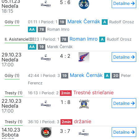
05.11.23
5
:
6
Detailne
Nedeľa
18:15
Marek Černák
Góly (1)
01:11
I Period: 1
19
A
Rudolf Orosz
AA
78
Roman Imro
Roman Imro
II. Asistencie (1)
02:23
I Period: 1
78
A
Rudolf Orosz
AA
19
Marek Černák
29.10.23
4
:
2
Detailne
Nedeľa
17:00
Marek Černák
Góly (1)
42:44
I Period: 3
19
A
20
Peter
Ferencz
Trestné strieľanie
Tresty (1)
16:13
I Period: 2
2min
22.10.23
1
:
8
Detailne
Nedeľa
17:00
držanie
Tresty (1)
36:10
I Period: 3
2min
14.10.23
3
:
7
Detailne
Sobota