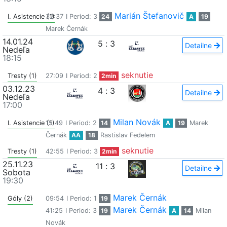
Marián Štefanovič
I. Asistencie (1)
32:37
I Period: 3
24
A
19
Marek Černák
14.01.24
5
:
3
Detailne
Nedeľa
18:15
seknutie
Tresty (1)
27:09
I Period: 2
2min
03.12.23
4
:
3
Detailne
Nedeľa
17:00
Milan Novák
I. Asistencie (1)
15:49
I Period: 2
14
A
19
Marek
Černák
AA
18
Rastislav Fedelem
seknutie
Tresty (1)
42:55
I Period: 3
2min
25.11.23
11
:
3
Detailne
Sobota
19:30
Marek Černák
Góly (2)
09:54
I Period: 1
19
Marek Černák
41:25
I Period: 3
19
A
14
Milan
Novák