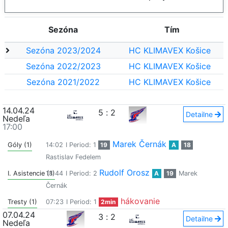
Sezóna
Tím
Sezóna 2023/2024
HC KLIMAVEX Košice
Sezóna 2022/2023
HC KLIMAVEX Košice
Sezóna 2021/2022
HC KLIMAVEX Košice
14.04.24
5
:
2
Detailne
Nedeľa
17:00
Marek Černák
Góly (1)
14:02
I Period: 1
19
A
18
Rastislav Fedelem
Rudolf Orosz
I. Asistencie (1)
18:44
I Period: 2
A
19
Marek
Černák
hákovanie
Tresty (1)
07:23
I Period: 1
2min
07.04.24
3
:
2
Detailne
Nedeľa