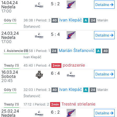
14.04.24
5
:
2
Detailne
Nedeľa
17:00
Ivan Klepáč
Góly (1)
36:38
I Period: 3
40
A
24
Marián
Štefanovič
24.03.24
5
:
4
Detailne
Nedeľa
17:00
Marián Štefanovič
I. Asistencie (1)
08:58
I Period: 1
24
A
40
Ivan Klepáč
podrazenie
Tresty (1)
45:40
I Period: 4
2min
16.03.24
6
:
4
Detailne
Sobota
20:45
Ivan Klepáč
Góly (1)
32:03
I Period: 3
40
A
24
Marián
Štefanovič
Trestné strieľanie
Tresty (1)
17:12
I Period: 2
2min
25.02.24
6
:
2
Detailne
Nedeľa