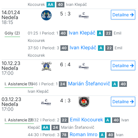
Kocourek
AA
40
Ivan Klepáč
14.01.24
5
:
3
Detailne
Nedeľa
18:15
Ivan Klepáč
Góly (2)
01:25
I Period: 1
40
A
22
Emil
Kocourek
Ivan Klepáč
37:50
I Period: 3
40
A
22
Emil
Kocourek
10.12.23
6
:
4
Detailne
Nedeľa
17:00
Marián Štefanovič
I. Asistencie (1)
11:46
I Period: 1
24
A
40
Ivan Klepáč
03.12.23
4
:
3
Detailne
Nedeľa
17:00
Emil Kocourek
I. Asistencie (2)
29:32
I Period: 2
22
A
40
Ivan
Klepáč
AA
24
Marián Štefanovič
Roman Imro
44:30
I Period: 3
78
A
40
Ivan