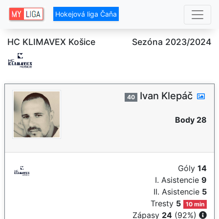
Hokejová liga Čaňa
HC KLIMAVEX Košice
Sezóna 2023/2024
Ivan Klepáč
40
Body 28
Góly
14
I. Asistencie
9
II. Asistencie
5
Tresty
5
10 min
Zápasy
24
(92%)