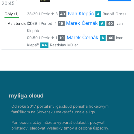
20:45
Ivan Klepáč
Góly (1)
38:39
I Period: 3
40
A
Rudolf Orosz
Marek Černák
I. Asistencie (2)
01:39
I Period: 1
19
A
40
Ivan
Klepáč
Marek Černák
09:59
I Period: 1
19
A
40
Ivan
Klepáč
AA
Rastislav Müller
myliga.cloud
Od roku 2017 portál myliga.cloud pomáha hokejovým
fanúšikom na Slovensku vytvárať turnaje a ligy.
Pomocou služby môžete vytvárať udalosti, pozývať
priateľov, sledovať výsledky tímov a osobné úspechy.