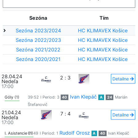
Sezóna
Tím
Sezóna 2023/2024
HC KLIMAVEX Košice
Sezóna 2022/2023
HC KLIMAVEX Košice
Sezóna 2021/2022
HC KLIMAVEX Košice
Sezóna 2020/2021
HC KLIMAVEX Košice
28.04.24
2
:
3
Detailne
Nedeľa
17:00
Ivan Klepáč
Góly (1)
39:52
I Period: 3
40
A
24
Marián
Štefanovič
21.04.24
7
:
4
Detailne
Nedeľa
17:00
Rudolf Orosz
I. Asistencie (1)
01:49
I Period: 1
A
40
Ivan Klepáč