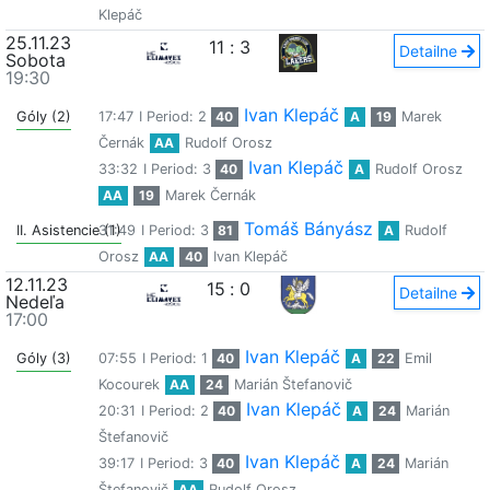
Klepáč
25.11.23
11
:
3
Detailne
Sobota
19:30
Ivan Klepáč
Góly (2)
17:47
I Period: 2
40
A
19
Marek
Černák
AA
Rudolf Orosz
Ivan Klepáč
33:32
I Period: 3
40
A
Rudolf Orosz
AA
19
Marek Černák
Tomáš Bányász
II. Asistencie (1)
31:49
I Period: 3
81
A
Rudolf
Orosz
AA
40
Ivan Klepáč
12.11.23
15
:
0
Detailne
Nedeľa
17:00
Ivan Klepáč
Góly (3)
07:55
I Period: 1
40
A
22
Emil
Kocourek
AA
24
Marián Štefanovič
Ivan Klepáč
20:31
I Period: 2
40
A
24
Marián
Štefanovič
Ivan Klepáč
39:17
I Period: 3
40
A
24
Marián
Štefanovič
AA
Rudolf Orosz