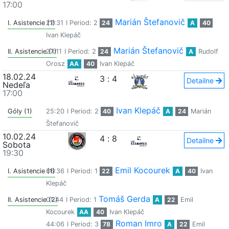
17:00
Marián Štefanovič
I. Asistencie (1)
22:31
I Period: 2
24
A
40
Ivan Klepáč
Marián Štefanovič
II. Asistencie (1)
27:11
I Period: 2
24
A
Rudolf
Orosz
AA
40
Ivan Klepáč
18.02.24
3
:
4
Detailne
Nedeľa
17:00
Ivan Klepáč
Góly (1)
25:20
I Period: 2
40
A
24
Marián
Štefanovič
10.02.24
4
:
8
Detailne
Sobota
19:30
Emil Kocourek
I. Asistencie (1)
06:36
I Period: 1
22
A
40
Ivan
Klepáč
Tomáš Gerda
II. Asistencie (2)
01:44
I Period: 1
A
22
Emil
Kocourek
AA
40
Ivan Klepáč
Roman Imro
44:06
I Period: 3
78
A
22
Emil