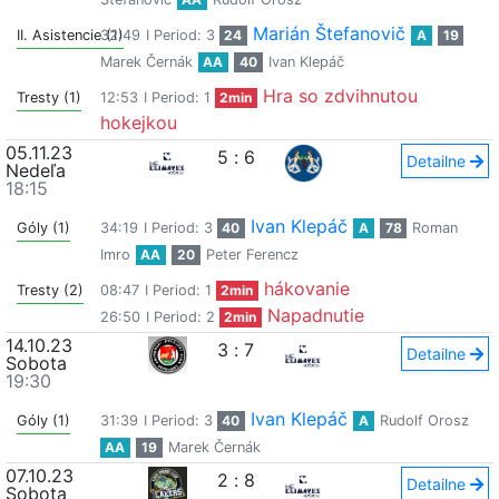
Marián Štefanovič
II. Asistencie (1)
32:49
I Period: 3
24
A
19
Marek Černák
AA
40
Ivan Klepáč
Hra so zdvihnutou
Tresty (1)
12:53
I Period: 1
2min
hokejkou
05.11.23
5
:
6
Detailne
Nedeľa
18:15
Ivan Klepáč
Góly (1)
34:19
I Period: 3
40
A
78
Roman
Imro
AA
20
Peter Ferencz
hákovanie
Tresty (2)
08:47
I Period: 1
2min
Napadnutie
26:50
I Period: 2
2min
14.10.23
3
:
7
Detailne
Sobota
19:30
Ivan Klepáč
Góly (1)
31:39
I Period: 3
40
A
Rudolf Orosz
AA
19
Marek Černák
07.10.23
2
:
8
Detailne
Sobota