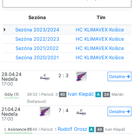
Sezóna
Tím
Sezóna 2023/2024
HC KLIMAVEX Košice
Sezóna 2022/2023
HC KLIMAVEX Košice
Sezóna 2021/2022
HC KLIMAVEX Košice
Sezóna 2020/2021
HC KLIMAVEX Košice
28.04.24
2
:
3
Detailne
Nedeľa
17:00
Ivan Klepáč
Góly (1)
39:52
I Period: 3
40
A
24
Marián
Štefanovič
21.04.24
7
:
4
Detailne
Nedeľa
17:00
Rudolf Orosz
I. Asistencie (1)
01:49
I Period: 1
A
40
Ivan Klepáč