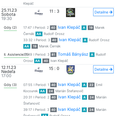
Klepáč
25.11.23
11
:
3
Detailne
Sobota
19:30
Ivan Klepáč
Góly (2)
17:47
I Period: 2
40
A
19
Marek
Černák
AA
Rudolf Orosz
Ivan Klepáč
33:32
I Period: 3
40
A
Rudolf Orosz
AA
19
Marek Černák
Tomáš Bányász
II. Asistencie (1)
31:49
I Period: 3
81
A
Rudolf
Orosz
AA
40
Ivan Klepáč
12.11.23
15
:
0
Detailne
Nedeľa
17:00
Ivan Klepáč
Góly (3)
07:55
I Period: 1
40
A
22
Emil
Kocourek
AA
24
Marián Štefanovič
Ivan Klepáč
20:31
I Period: 2
40
A
24
Marián
Štefanovič
Ivan Klepáč
39:17
I Period: 3
40
A
24
Marián
Štefanovič
AA
Rudolf Orosz