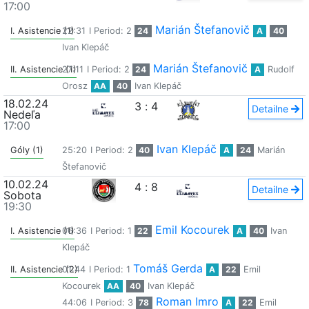
17:00
Marián Štefanovič
I. Asistencie (1)
22:31
I Period: 2
24
A
40
Ivan Klepáč
Marián Štefanovič
II. Asistencie (1)
27:11
I Period: 2
24
A
Rudolf
Orosz
AA
40
Ivan Klepáč
18.02.24
3
:
4
Detailne
Nedeľa
17:00
Ivan Klepáč
Góly (1)
25:20
I Period: 2
40
A
24
Marián
Štefanovič
10.02.24
4
:
8
Detailne
Sobota
19:30
Emil Kocourek
I. Asistencie (1)
06:36
I Period: 1
22
A
40
Ivan
Klepáč
Tomáš Gerda
II. Asistencie (2)
01:44
I Period: 1
A
22
Emil
Kocourek
AA
40
Ivan Klepáč
Roman Imro
44:06
I Period: 3
78
A
22
Emil