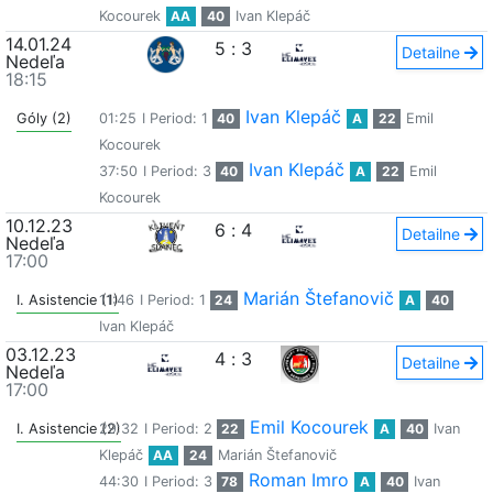
Kocourek
AA
40
Ivan Klepáč
14.01.24
5
:
3
Detailne
Nedeľa
18:15
Ivan Klepáč
Góly (2)
01:25
I Period: 1
40
A
22
Emil
Kocourek
Ivan Klepáč
37:50
I Period: 3
40
A
22
Emil
Kocourek
10.12.23
6
:
4
Detailne
Nedeľa
17:00
Marián Štefanovič
I. Asistencie (1)
11:46
I Period: 1
24
A
40
Ivan Klepáč
03.12.23
4
:
3
Detailne
Nedeľa
17:00
Emil Kocourek
I. Asistencie (2)
29:32
I Period: 2
22
A
40
Ivan
Klepáč
AA
24
Marián Štefanovič
Roman Imro
44:30
I Period: 3
78
A
40
Ivan