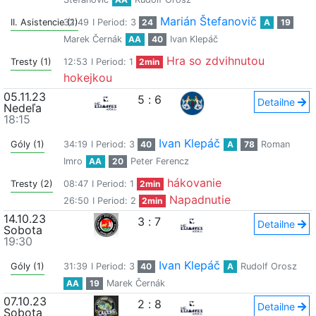
Marián Štefanovič
II. Asistencie (1)
32:49
I Period: 3
24
A
19
Marek Černák
AA
40
Ivan Klepáč
Hra so zdvihnutou
Tresty (1)
12:53
I Period: 1
2min
hokejkou
05.11.23
5
:
6
Detailne
Nedeľa
18:15
Ivan Klepáč
Góly (1)
34:19
I Period: 3
40
A
78
Roman
Imro
AA
20
Peter Ferencz
hákovanie
Tresty (2)
08:47
I Period: 1
2min
Napadnutie
26:50
I Period: 2
2min
14.10.23
3
:
7
Detailne
Sobota
19:30
Ivan Klepáč
Góly (1)
31:39
I Period: 3
40
A
Rudolf Orosz
AA
19
Marek Černák
07.10.23
2
:
8
Detailne
Sobota