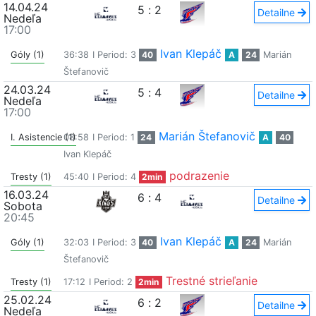
14.04.24
5
:
2
Detailne
Nedeľa
17:00
Ivan Klepáč
Góly (1)
36:38
I Period: 3
40
A
24
Marián
Štefanovič
24.03.24
5
:
4
Detailne
Nedeľa
17:00
Marián Štefanovič
I. Asistencie (1)
08:58
I Period: 1
24
A
40
Ivan Klepáč
podrazenie
Tresty (1)
45:40
I Period: 4
2min
16.03.24
6
:
4
Detailne
Sobota
20:45
Ivan Klepáč
Góly (1)
32:03
I Period: 3
40
A
24
Marián
Štefanovič
Trestné strieľanie
Tresty (1)
17:12
I Period: 2
2min
25.02.24
6
:
2
Detailne
Nedeľa