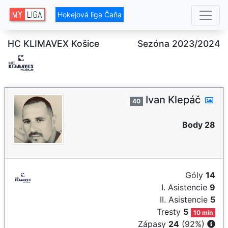
Hokejová liga Čaňa
HC KLIMAVEX Košice
Sezóna 2023/2024
Ivan Klepáč
40
Body 28
Góly
14
I. Asistencie
9
II. Asistencie
5
Tresty
5
10 min
Zápasy
24
(92%)