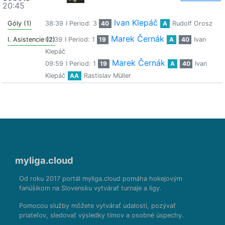
20:45
Ivan Klepáč
Góly (1)
38:39
I Period: 3
40
A
Rudolf Orosz
Marek Černák
I. Asistencie (2)
01:39
I Period: 1
19
A
40
Ivan
Klepáč
Marek Černák
09:59
I Period: 1
19
A
40
Ivan
Klepáč
AA
Rastislav Müller
myliga.cloud
Od roku 2017 portál myliga.cloud pomáha hokejovým
fanúšikom na Slovensku vytvárať turnaje a ligy.
Pomocou služby môžete vytvárať udalosti, pozývať
priateľov, sledovať výsledky tímov a osobné úspechy.