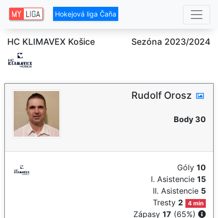
Hokejová liga Čaňa
HC KLIMAVEX Košice
Sezóna 2023/2024
Rudolf Orosz
Body 30
Góly
10
I. Asistencie
15
II. Asistencie
5
Tresty
2
4 min
Zápasy
17
(65%)