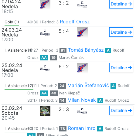
07.04.24
3
:
2
Detailne
Nedeľa
18:15
Rudolf Orosz
Góly (1)
40:30
I Period: 3
24.03.24
5
:
4
Detailne
Nedeľa
17:00
Tomáš Bányász
I. Asistencie (1)
38:27
I Period: 3
81
A
Rudolf
Orosz
AA
19
Marek Černák
25.02.24
6
:
2
Detailne
Nedeľa
17:00
Marián Štefanovič
I. Asistencie (2)
27:11
I Period: 2
24
A
Rudolf
Orosz
AA
40
Ivan Klepáč
Milan Novák
33:17
I Period: 3
14
A
Rudolf Orosz
03.02.24
2
:
3
Detailne
Sobota
20:45
Roman Imro
I. Asistencie (2)
00:20
I Period: 1
78
A
Rudolf Orosz
AA
14
Milan Novák