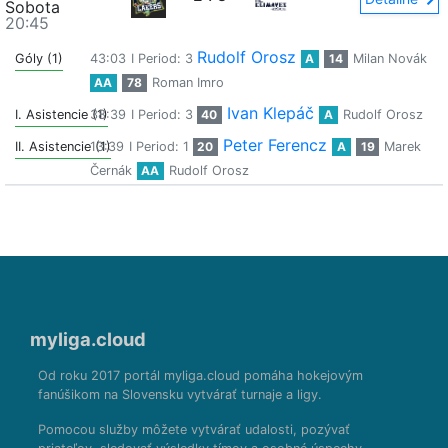
Sobota
20:45
Rudolf Orosz
Góly (1)
43:03
I Period: 3
A
14
Milan Novák
AA
78
Roman Imro
Ivan Klepáč
I. Asistencie (1)
38:39
I Period: 3
40
A
Rudolf Orosz
Peter Ferencz
II. Asistencie (1)
13:39
I Period: 1
20
A
19
Marek
Černák
AA
Rudolf Orosz
myliga.cloud
Od roku 2017 portál myliga.cloud pomáha hokejovým
fanúšikom na Slovensku vytvárať turnaje a ligy.
Pomocou služby môžete vytvárať udalosti, pozývať