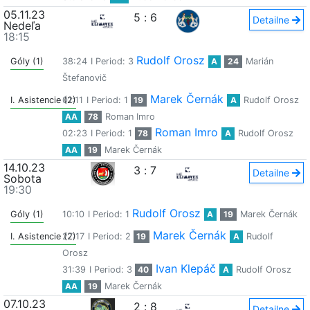
05.11.23
5
:
6
Detailne
Nedeľa
18:15
Rudolf Orosz
Góly (1)
38:24
I Period: 3
A
24
Marián
Štefanovič
Marek Černák
I. Asistencie (2)
01:11
I Period: 1
19
A
Rudolf Orosz
AA
78
Roman Imro
Roman Imro
02:23
I Period: 1
78
A
Rudolf Orosz
AA
19
Marek Černák
14.10.23
3
:
7
Detailne
Sobota
19:30
Rudolf Orosz
Góly (1)
10:10
I Period: 1
A
19
Marek Černák
Marek Černák
I. Asistencie (2)
27:17
I Period: 2
19
A
Rudolf
Orosz
Ivan Klepáč
31:39
I Period: 3
40
A
Rudolf Orosz
AA
19
Marek Černák
07.10.23
2
:
8
Detailne