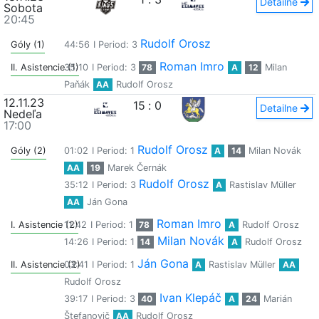
Detailne
Sobota
20:45
Rudolf Orosz
Góly (1)
44:56
I Period: 3
Roman Imro
II. Asistencie (1)
35:10
I Period: 3
78
A
12
Milan
Paňák
AA
Rudolf Orosz
12.11.23
15
:
0
Detailne
Nedeľa
17:00
Rudolf Orosz
Góly (2)
01:02
I Period: 1
A
14
Milan Novák
AA
19
Marek Černák
Rudolf Orosz
35:12
I Period: 3
A
Rastislav Müller
AA
Ján Gona
Roman Imro
I. Asistencie (2)
11:42
I Period: 1
78
A
Rudolf Orosz
Milan Novák
14:26
I Period: 1
14
A
Rudolf Orosz
Ján Gona
II. Asistencie (2)
03:41
I Period: 1
A
Rastislav Müller
AA
Rudolf Orosz
Ivan Klepáč
39:17
I Period: 3
40
A
24
Marián
Štefanovič
AA
Rudolf Orosz