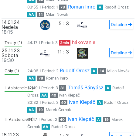
Roman Imro
03:55
I Period: 1
78
A
Rudolf Orosz
AA
14
Milan Novák
14.01.24
5
:
3
Detailne
Nedeľa
18:15
hákovanie
Tresty (1)
44:17
I Period: 3
2min
25.11.23
11
:
3
Detailne
Sobota
19:30
Rudolf Orosz
Góly (1)
24:06
I Period: 2
A
14
Milan Novák
AA
78
Roman Imro
Tomáš Bányász
I. Asistencie (2)
31:49
I Period: 3
81
A
Rudolf
Orosz
AA
40
Ivan Klepáč
Ivan Klepáč
33:32
I Period: 3
40
A
Rudolf Orosz
AA
19
Marek Černák
Ivan Klepáč
II. Asistencie (1)
17:47
I Period: 2
40
A
19
Marek
Černák
AA
Rudolf Orosz
18.11.23
1
:
3