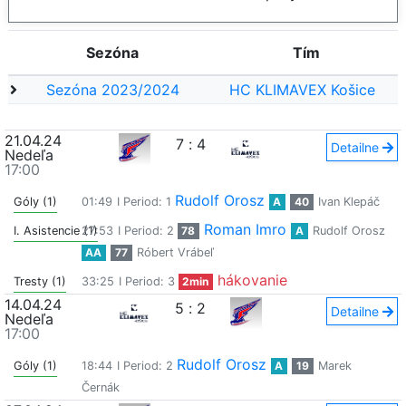
Sezóna
Tím
Sezóna 2023/2024
HC KLIMAVEX Košice
21.04.24
7
:
4
Detailne
Nedeľa
17:00
Rudolf Orosz
Góly (1)
01:49
I Period: 1
A
40
Ivan Klepáč
Roman Imro
I. Asistencie (1)
27:53
I Period: 2
78
A
Rudolf Orosz
AA
77
Róbert Vrábeľ
hákovanie
Tresty (1)
33:25
I Period: 3
2min
14.04.24
5
:
2
Detailne
Nedeľa
17:00
Rudolf Orosz
Góly (1)
18:44
I Period: 2
A
19
Marek
Černák