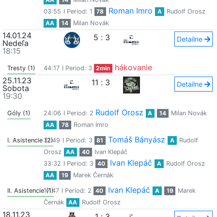
Roman Imro
03:55
I Period: 1
78
A
Rudolf Orosz
AA
14
Milan Novák
14.01.24
5
:
3
Detailne
Nedeľa
18:15
hákovanie
Tresty (1)
44:17
I Period: 3
2min
25.11.23
11
:
3
Detailne
Sobota
19:30
Rudolf Orosz
Góly (1)
24:06
I Period: 2
A
14
Milan Novák
AA
78
Roman Imro
Tomáš Bányász
I. Asistencie (2)
31:49
I Period: 3
81
A
Rudolf
Orosz
AA
40
Ivan Klepáč
Ivan Klepáč
33:32
I Period: 3
40
A
Rudolf Orosz
AA
19
Marek Černák
Ivan Klepáč
II. Asistencie (1)
17:47
I Period: 2
40
A
19
Marek
Černák
AA
Rudolf Orosz
18.11.23
1
:
3