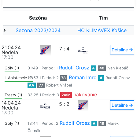
Sezóna
Tím
Sezóna 2023/2024
HC KLIMAVEX Košice
21.04.24
7
:
4
Detailne
Nedeľa
17:00
Rudolf Orosz
Góly (1)
01:49
I Period: 1
A
40
Ivan Klepáč
Roman Imro
I. Asistencie (1)
27:53
I Period: 2
78
A
Rudolf Orosz
AA
77
Róbert Vrábeľ
hákovanie
Tresty (1)
33:25
I Period: 3
2min
14.04.24
5
:
2
Detailne
Nedeľa
17:00
Rudolf Orosz
Góly (1)
18:44
I Period: 2
A
19
Marek
Černák