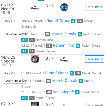
05.11.23
5
:
6
Detailne
Nedeľa
18:15
Rudolf Orosz
Góly (1)
38:24
I Period: 3
A
24
Marián
Štefanovič
Marek Černák
I. Asistencie (2)
01:11
I Period: 1
19
A
Rudolf Orosz
AA
78
Roman Imro
Roman Imro
02:23
I Period: 1
78
A
Rudolf Orosz
AA
19
Marek Černák
14.10.23
3
:
7
Detailne
Sobota
19:30
Rudolf Orosz
Góly (1)
10:10
I Period: 1
A
19
Marek Černák
Marek Černák
I. Asistencie (2)
27:17
I Period: 2
19
A
Rudolf
Orosz
Ivan Klepáč
31:39
I Period: 3
40
A
Rudolf Orosz
AA
19
Marek Černák
07.10.23
2
:
8
Detailne