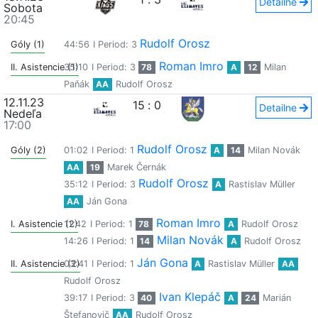
Detailne
Sobota
20:45
Rudolf Orosz
Góly (1)
44:56
I Period: 3
Roman Imro
II. Asistencie (1)
35:10
I Period: 3
78
A
12
Milan
Paňák
AA
Rudolf Orosz
12.11.23
15
:
0
Detailne
Nedeľa
17:00
Rudolf Orosz
Góly (2)
01:02
I Period: 1
A
14
Milan Novák
AA
19
Marek Černák
Rudolf Orosz
35:12
I Period: 3
A
Rastislav Müller
AA
Ján Gona
Roman Imro
I. Asistencie (2)
11:42
I Period: 1
78
A
Rudolf Orosz
Milan Novák
14:26
I Period: 1
14
A
Rudolf Orosz
Ján Gona
II. Asistencie (2)
03:41
I Period: 1
A
Rastislav Müller
AA
Rudolf Orosz
Ivan Klepáč
39:17
I Period: 3
40
A
24
Marián
Štefanovič
AA
Rudolf Orosz