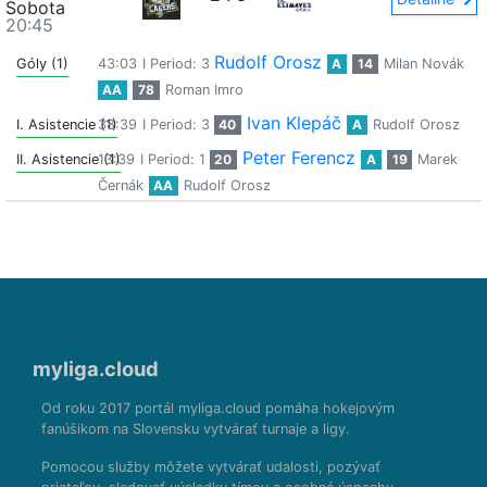
Sobota
20:45
Rudolf Orosz
Góly (1)
43:03
I Period: 3
A
14
Milan Novák
AA
78
Roman Imro
Ivan Klepáč
I. Asistencie (1)
38:39
I Period: 3
40
A
Rudolf Orosz
Peter Ferencz
II. Asistencie (1)
13:39
I Period: 1
20
A
19
Marek
Černák
AA
Rudolf Orosz
myliga.cloud
Od roku 2017 portál myliga.cloud pomáha hokejovým
fanúšikom na Slovensku vytvárať turnaje a ligy.
Pomocou služby môžete vytvárať udalosti, pozývať