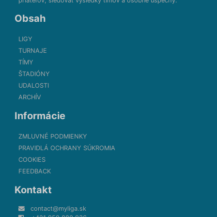
priateľov, sledovať výsledky tímov a osobné úspechy.
Obsah
LIGY
TURNAJE
TÍMY
ŠTADIÓNY
UDALOSTI
ARCHÍV
Informácie
ZMLUVNÉ PODMIENKY
PRAVIDLÁ OCHRANY SÚKROMIA
COOKIES
FEEDBACK
Kontakt
contact@myliga.sk