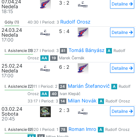
07.04.24
3
:
2
Detailne
Nedeľa
18:15
Rudolf Orosz
Góly (1)
40:30
I Period: 3
24.03.24
5
:
4
Detailne
Nedeľa
17:00
Tomáš Bányász
I. Asistencie (1)
38:27
I Period: 3
81
A
Rudolf
Orosz
AA
19
Marek Černák
25.02.24
6
:
2
Detailne
Nedeľa
17:00
Marián Štefanovič
I. Asistencie (2)
27:11
I Period: 2
24
A
Rudolf
Orosz
AA
40
Ivan Klepáč
Milan Novák
33:17
I Period: 3
14
A
Rudolf Orosz
03.02.24
2
:
3
Detailne
Sobota
20:45
Roman Imro
I. Asistencie (2)
00:20
I Period: 1
78
A
Rudolf Orosz
AA
14
Milan Novák