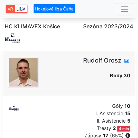
Hokejová liga Čaňa
HC KLIMAVEX Košice
Sezóna 2023/2024
Rudolf Orosz
Body 30
Góly
10
I. Asistencie
15
II. Asistencie
5
Tresty
2
4 min
Zápasy
17
(65%)