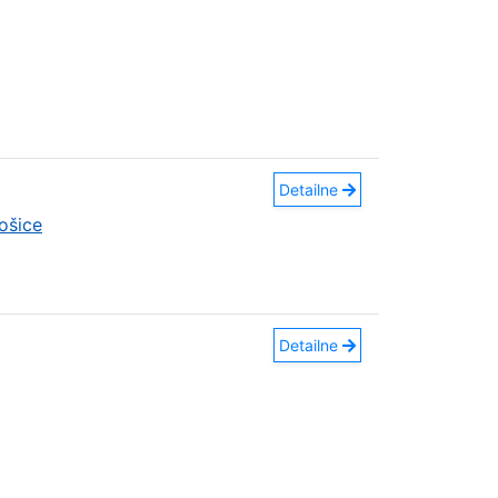
Detailne
ošice
Detailne