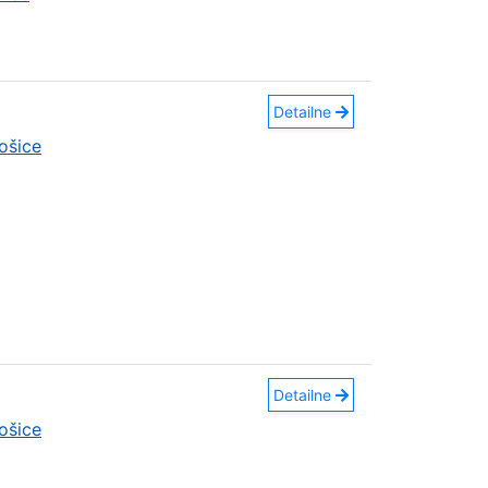
Detailne
ošice
Detailne
ošice