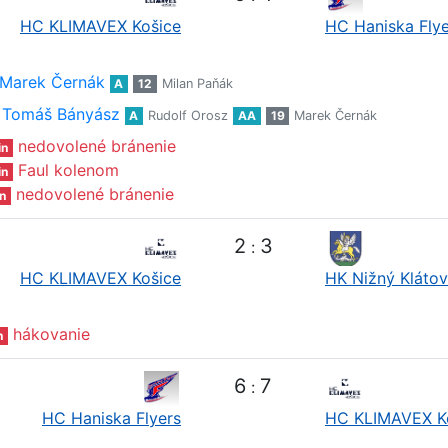
HC KLIMAVEX Košice
HC Haniska Flye
Marek Černák
A
12
Milan Paňák
Tomáš Bányász
A
Rudolf Orosz
AA
19
Marek Černák
nedovolené bránenie
in
Faul kolenom
in
nedovolené bránenie
n
2
3
:
HC KLIMAVEX Košice
HK Nižný Klátov
hákovanie
n
6
7
:
HC Haniska Flyers
HC KLIMAVEX K