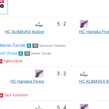
in
5
2
:
HC KLIMAVEX Košice
HC Haniska Flye
Marek Černák
A
18
Rastislav Fedelem
olf Orosz
A
19
Marek Černák
hákovanie
n
3
2
:
HC Haniska Flyers
HC KLIMAVEX K
faul kolenom
in
5
4
: