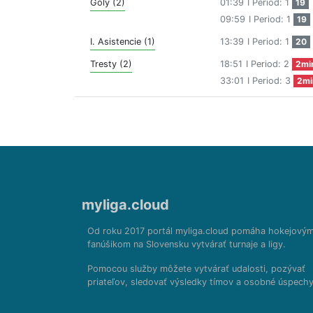
Góly (2)
01:39
I Period: 1
19
09:59
I Period: 1
19
I. Asistencie (1)
13:39
I Period: 1
20
Tresty (2)
18:51
I Period: 2
2mi
33:01
I Period: 3
2mi
myliga.cloud
Od roku 2017 portál myliga.cloud pomáha hokejový
fanúšikom na Slovensku vytvárať turnaje a ligy.
Pomocou služby môžete vytvárať udalosti, pozývať
priateľov, sledovať výsledky tímov a osobné úspechy