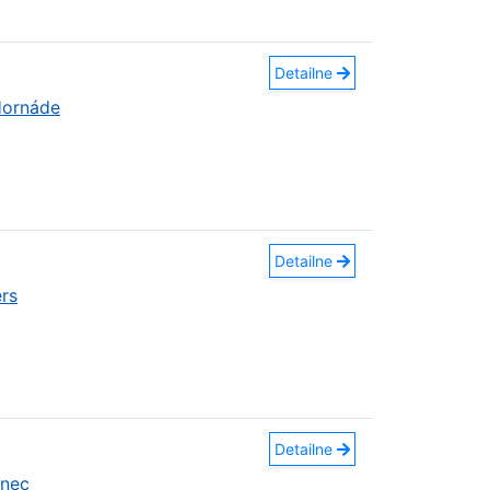
Detailne
Hornáde
Detailne
rs
Detailne
anec