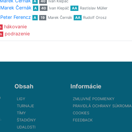
Marek Černák
A
40
Ivan Klepáč
Marek Černák
A
40
Ivan Klepáč
AA
Rastislav Müller
Peter Ferencz
A
19
Marek Černák
AA
Rudolf Orosz
hákovanie
n
podrazenie
n
Obsah
Informácie
m
LIGY
ZMLUVNÉ PODMIENKY
TURNAJE
PRAVIDLÁ OCHRANY SÚKROMIA
TÍMY
COOKIES
.
ŠTADIÓNY
FEEDBACK
UDALOSTI