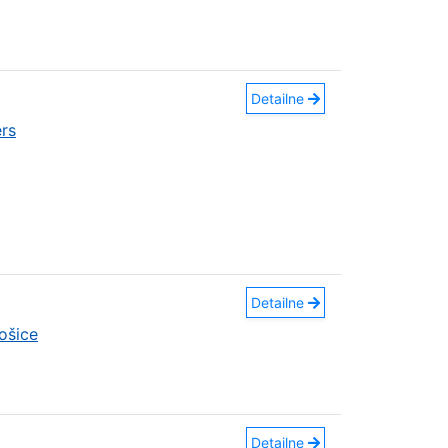
Detailne
rs
Detailne
ošice
Detailne