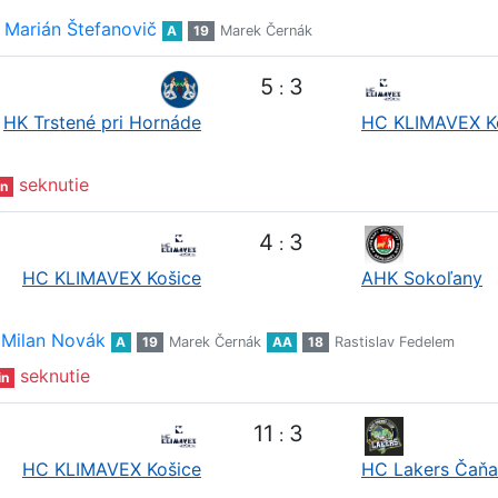
Marián Štefanovič
A
19
Marek Černák
5
3
:
HK Trstené pri Hornáde
HC KLIMAVEX K
seknutie
n
4
3
:
HC KLIMAVEX Košice
AHK Sokoľany
Milan Novák
A
19
Marek Černák
AA
18
Rastislav Fedelem
seknutie
in
11
3
:
HC KLIMAVEX Košice
HC Lakers Čaňa