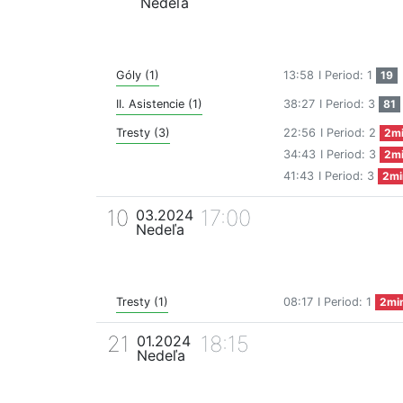
Nedeľa
Góly (1)
13:58
I Period: 1
19
II. Asistencie (1)
38:27
I Period: 3
81
Tresty (3)
22:56
I Period: 2
2m
34:43
I Period: 3
2m
41:43
I Period: 3
2mi
10
17:00
03.2024
Nedeľa
Tresty (1)
08:17
I Period: 1
2mi
21
18:15
01.2024
Nedeľa