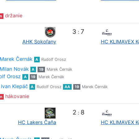
držanie
n
3
7
:
AHK Sokoľany
HC KLIMAVEX K
Marek Černák
A
Rudolf Orosz
Milan Novák
A
19
Marek Černák
olf Orosz
A
19
Marek Černák
Ivan Klepáč
A
Rudolf Orosz
AA
19
Marek Černák
hákovanie
n
2
8
:
HC Lakers Čaňa
HC KLIMAVEX K