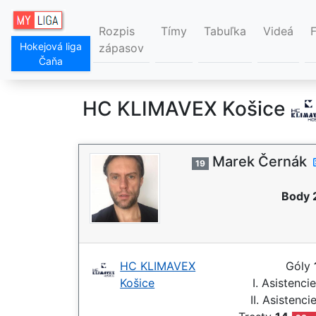
Rozpis
Tímy
Tabuľka
Videá
Hokejová liga
zápasov
Čaňa
HC KLIMAVEX Košice
Marek Černák
19
Body 
HC KLIMAVEX
Góly
Košice
I. Asistenci
II. Asistenci