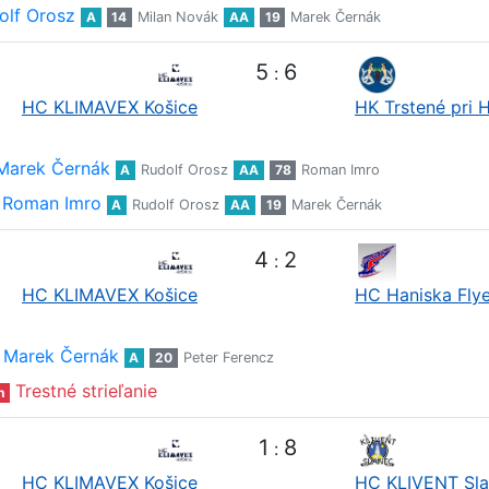
olf Orosz
A
14
Milan Novák
AA
19
Marek Černák
5
6
:
HC KLIMAVEX Košice
HK Trstené pri 
Marek Černák
A
Rudolf Orosz
AA
78
Roman Imro
Roman Imro
A
Rudolf Orosz
AA
19
Marek Černák
4
2
:
HC KLIMAVEX Košice
HC Haniska Flye
Marek Černák
A
20
Peter Ferencz
Trestné strieľanie
n
1
8
:
HC KLIMAVEX Košice
HC KLIVENT Sl