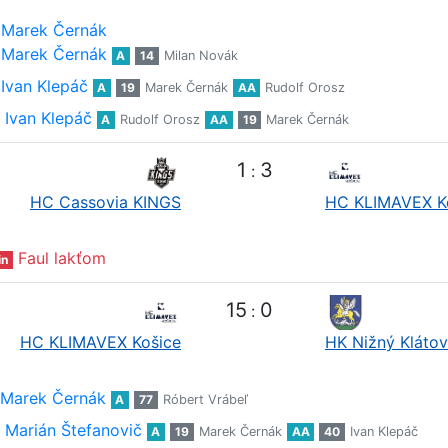
Marek Černák
Marek Černák
A
14
Milan Novák
Ivan Klepáč
A
19
Marek Černák
AA
Rudolf Orosz
Ivan Klepáč
A
Rudolf Orosz
AA
19
Marek Černák
1
3
:
HC Cassovia KINGS
HC KLIMAVEX K
Faul lakťom
in
15
0
:
HC KLIMAVEX Košice
HK Nižný Klátov
Marek Černák
A
77
Róbert Vrábeľ
Marián Štefanovič
A
19
Marek Černák
AA
40
Ivan Klepáč